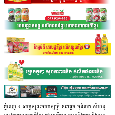
ភ្នំពេញ ៖ សម្តេចព្រះមហាក្សត្រី នរោត្តម មុនិនាថ សីហនុ