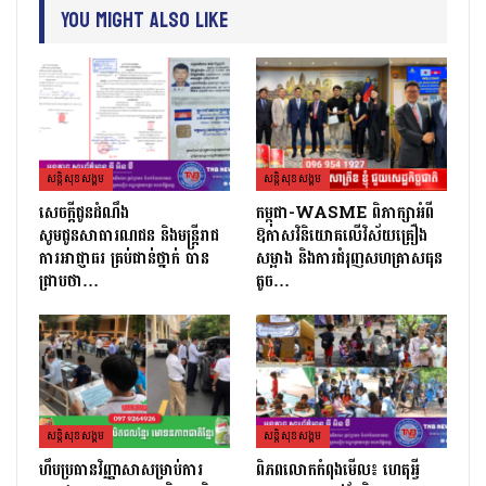
You Might Also Like
សន្តិសុខសង្គម
សន្តិសុខសង្គម
សេចក្ដីជូនដំណឹង
កម្ពុជា-WASME ពិភាក្សាអំពី
សូមជូនសាធារណជន និងមន្ត្រីរាជ
ឱកាសវិនិយោគលើវិស័យគ្រឿង
ការអាជ្ញាធរ គ្រប់ជាន់ថ្នាក់ បាន
សម្អាង និងការជំរុញសហគ្រាសធុន
ជ្រាបថា…
តូច…
សន្តិសុខសង្គម
សន្តិសុខសង្គម
ហឹបប្រធានវិញ្ញាសាសម្រាប់ការ
ពិភពលោកកំពុងមើល៖ ហេតុអ្វី