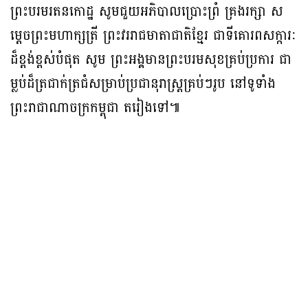
ព្រះបរមរតនកោដ្ឋ សូមជួយអភិបាលប្រោះព្រំ គ្រងរក្សា ស
ម្តេចព្រះមហាក្សត្រី ព្រះវររាជមាតាជាតិខ្មែរ ជាទីគោរពសក្ការៈ
ដ៏ខ្ពង់ខ្ពស់បំផុត សូម ព្រះអង្គមានព្រះបរមសុខគ្រប់ប្រការ ជា
ម្លប់ដ៏ត្រជាក់ត្រជំសម្រាប់ប្រជានុរាស្ត្រគ្រប់ៗរូប នៅទូទាំង
ព្រះរាជាណាចក្រកម្ពុជា តរៀងទៅ៕