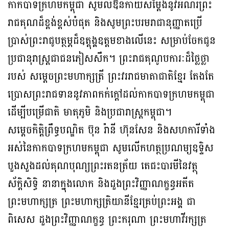
កាកបាទក្រហមកម្ពុជា សូមលំឱនកាយសម្តែងនូវអំណរព្រះ
រាជគុណដ៏ខ្ពង់ខ្ពស់បំផុត និងសូមព្រះបរមរាជានុញ្ញាតប្រើ
ប្រាស់ព្រះរាជូបត្ថម្ភដ៏ឧត្តុង្គឧត្តមខាងលើនេះ សម្រាប់ចែកជូន
ប្រជានុរាស្ដ្រជាជនភៀសសឹក។ ព្រះរាជគុណូបការៈដ៏ថ្លៃថ្លា
របស់ សម្តេចព្រះមហាក្សត្រី ព្រះវររាជមាតាជាតិខ្មែរ តែងតែ
ប្រោសព្រះរាជទាននូវភាពកក់ក្តៅដល់កាកបាទក្រហមកម្ពុជា
ដើម្បីបម្រើជាតិ មាតុភូមិ និងប្រជារាស្ត្រកម្ពុជា។
សម្តេចកិត្តិព្រឹទ្ធបណ្ឌិត ប៊ុន រ៉ានី ហ៊ុនសែន និងសហការីទាំង
អស់នៃកាកបាទក្រហមកម្ពុជា សូមលើកហត្ថប្រណម្យឧទ្ទិស
បួងសួងដល់គុណបុណ្យព្រះរតនត្រ័យ តេជះបារមីនៃវត្ថុ
ស័ក្តិសិទ្ធិ នានាក្នុងលោក និងដួងព្រះវិញ្ញាណក្ខន្ធអតីត
ព្រះមហាក្សត្រ ព្រះមហាក្សត្រិយានីខ្មែរគ្រប់ព្រះអង្គ ជា
ពិសេស ដួងព្រះវិញ្ញាណក្ខន្ធ ព្រះករុណា ព្រះមហាវីរក្សត្រ