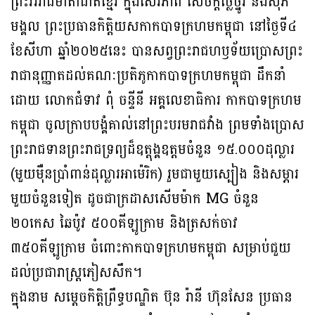
ព្រះវររាជមាតាជាតិខ្មែរ ក្នុងសេរីភាព សេចក្តីថ្លៃថ្នូរ និងសុភ
មង្គល ព្រះប្រធានកិត្តិយសកាកបាទក្រហមកម្ពុជា នៅថ្ងៃទី៤
ខែសីហា ឆ្នាំ២០២៥នេះ បានសព្វព្រះរាជហឫទ័យប្រោសព្រះ
រាជានុញ្ញាតដល់គណៈប្រតិភូកាកបាទក្រហមកម្ពុជា ដឹកនាំ
ដោយ លោកជំទាវ ពុំ ចន្ទីនី អគ្គលេខាធិការ កាកបាទក្រហម
កម្ពុជា ចូលក្រាបបង្គំគាល់នៅព្រះបរមរាជវាំង ព្រមទាំងប្រោស
ព្រះរាជទានព្រះរាជទ្រព្យដ៏ឧត្តុង្គឧត្តមចំនួន ១៥.០០០ដុល្លារ
(មួយម៉ឺនប្រាំពាន់ដុល្លារអាម៉េរិក) រួមជាមួយស្បៀង និងសម្ភារ
មួយចំនួនទៀត ដូចជាក្រដាសសើមម៉ាក MG ចំនួន
២០កេស ឆៃប៉ូវ ៥០០គីឡូក្រាម និងត្រសក់ចាវ
៣៥០គីឡូក្រាម ចំពោះកាកបាទក្រហមកម្ពុជា សម្រាប់ជួយ
ដល់ប្រជារាស្ត្រភៀសសឹក។
ក្នុងនាម សម្តេចកិត្តិព្រឹទ្ធបណ្ឌិត ប៊ុន រ៉ានី ហ៊ុនសែន ប្រធាន