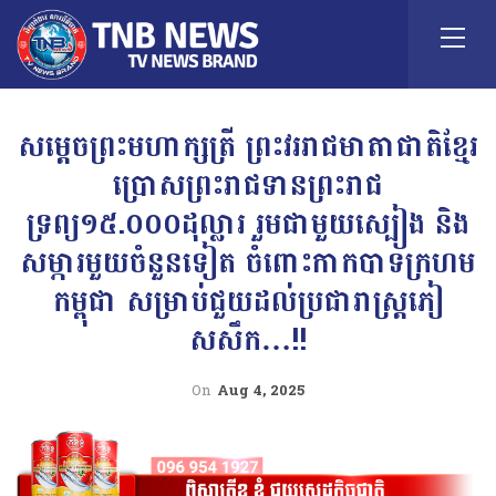
សម្តេចព្រះមហាក្សត្រី ព្រះវររាជមាតាជាតិខ្មែរ
ប្រោសព្រះរាជទានព្រះរាជ
ទ្រព្យ១៥.០០០ដុល្លារ រួមជាមួយស្បៀង និង
សម្ភារមួយចំនួនទៀត ចំពោះកាកបាទក្រហម
កម្ពុជា សម្រាប់ជួយដល់ប្រជារាស្ត្រភៀ
សសឹក…!!
On
Aug 4, 2025