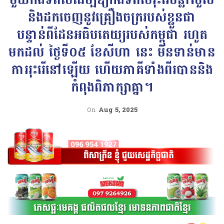
និងដកចេញនូវគ្រឿងចក្ររបស់ខ្លួនជា
បន្ទាន់ពីដែនអធិបតេយ្យរបស់កម្ពុជា រហូត
មកដល់ ថ្ងៃទី០៥ ខែសីហា នេះ មិនទាន់មាន
ការរុះរើនៅឡើយ ហើយភាគីទាំងពីរបាននិង
កំពុងពិភាក្សាគ្នា។
On
Aug 5, 2025