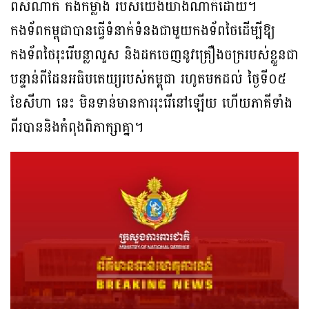
ពីសំណាក់ កងកម្លាំង របស់យើងយ៉ាងណាក៏ដោយ។
កងទ័ពកម្ពុជាបានធ្វើទំនាក់ទំនងជាមួយកងទ័ពថៃដើម្បីឱ្យ
កងទ័ពថៃរុះរើបន្លាលួស និងដកចេញនូវគ្រឿងចក្ររបស់ខ្លួនជា
បន្ទាន់ពីដែនអធិបតេយ្យរបស់កម្ពុជា រហូតមកដល់ ថ្ងៃទី០៥
ខែសីហា នេះ មិនទាន់មានការរុះរើនៅឡើយ ហើយភាគីទាំង
ពីរបាននិងកំពុងពិភាក្សាគ្នា។