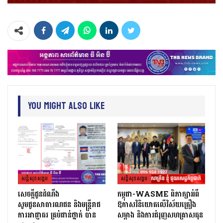
You Might Also Like
សន្តិសុខសង្គម
សន្តិសុខសង្គម
សេចក្ដីជូនដំណឹង
កម្ពុជា-WASME ពិភាក្សាអំពី
សូមជូនសាធារណជន និងមន្ត្រីរាជ
ឱកាសវិនិយោគលើវិស័យគ្រឿង
ការអាជ្ញាធរ គ្រប់ជាន់ថ្នាក់ បាន
សម្អាង និងការជំរុញសហគ្រាសធុន