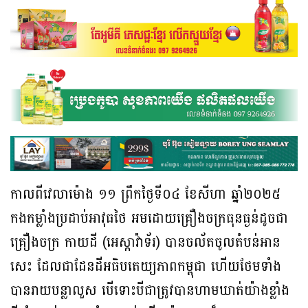
កាលពីវេលាម៉ោង ១១ ព្រឹកថ្ងៃទី០៤ ខែសីហា ឆ្នាំ២០២៥
កងកម្លាំងប្រដាប់អាវុធថៃ អមដោយគ្រឿងចក្រធុនធ្ងន់ដូចជា
គ្រឿងចក្រ កាយដី (អេស្កាវ៉ាទ័រ) បានចល័តចូលតំបន់អាន
សេះ ដែលជាដែនដីអធិបតេយ្យភាពកម្ពុជា ហើយថែមទាំង
បានរាយបន្លាលួស បើទោះបីជាត្រូវបានហាមឃាត់យ៉ាងខ្លាំង