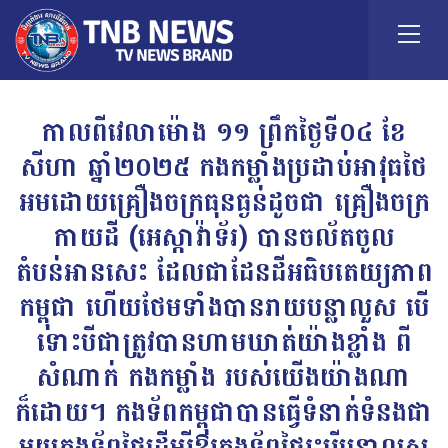
កាលពីវេលាម៉ោង ១១ ព្រឹកថ្ងៃទី០៤ ខែ
សីហា ឆ្នាំ២០២៥ កងកម្លាំងប្រដាប់អាវុធថៃ
អមដោយគ្រឿងចក្រធុនធ្ងន់ដូចជា គ្រឿងចក្រ
កាយដី (អេស្កាវ៉ាទ័រ) បានចល័តចូល
តំបន់អានសេះ ដែលជាដែនដីអធិបតេយ្យភាព
កម្ពុជា ហើយថែមទាំងបានរាយបន្លាលួស បើ
ទោះបីជាត្រូវបានហាមឃាត់យ៉ាងខ្លាំង ពី
សំណាក់ កងកម្លាំង របស់យើងយ៉ាងណា
ក៏ដោយ។ កងទ័ពកម្ពុជាបានធ្វើទំនាក់ទំនងជា
មួយកងទ័ពថៃដើម្បីឱ្យកងទ័ពថៃរុះរើបន្លាលួស