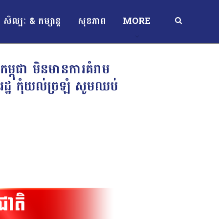
សិល្បៈ & កម្សាន្ត
សុខភាព
MORE
កម្ពុជា មិនមានការគំរាម
រដ្ឋ កុំយល់ច្រឡំ សូមឈប់