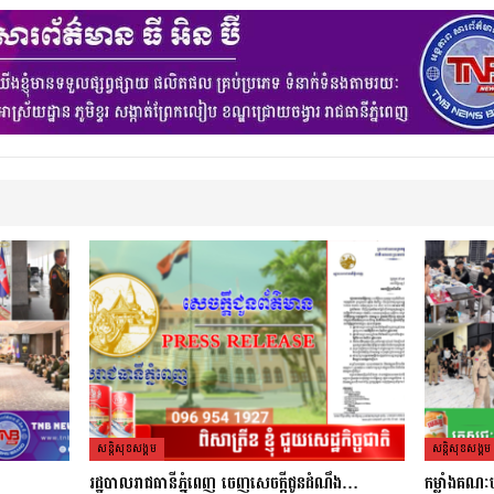
សន្តិសុខសង្គម
សន្តិសុខសង្គម
រដ្ឋបាលរាជធានីភ្នំពេញ ចេញសេចក្តីជូនដំណឹង…
កម្លាំងគណៈ