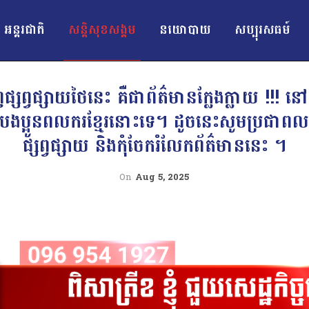
អន្ដរជាតិ
សន្តិសុខសង្គម
នយោបាយ
សប្បុរសធម៍
្សព្វផ្សាយថៃនេះ គឺជាព័ត៌មានក្លែងក្លាយ !!! នៅ
ីបងប្អូនពលករខ្មែរនោះទេ។ ដូចនេះសូមប្រជាពល
ផ្សព្វផ្សាយ និងកុំចែករំលែកព័ត៌មាននេះ ។
On
Aug 5, 2025