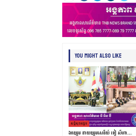
You Might Also Like
សន្តិសុខសង្គម
ឯកឧត្តម នាយឧត្តមសេនីយ៍ ទៀ សីហា…