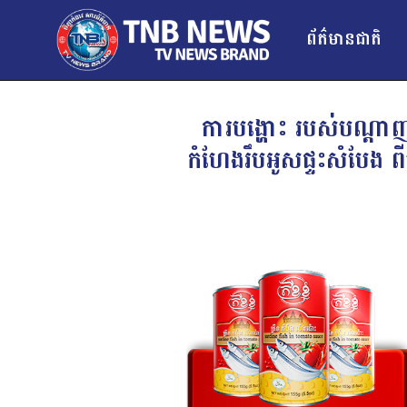
ព័ត៌មានជាតិ
ការបង្ហោះ របស់បណ្ដាញផ
កំហែងរឹបអូសផ្ទះសំបែង ព