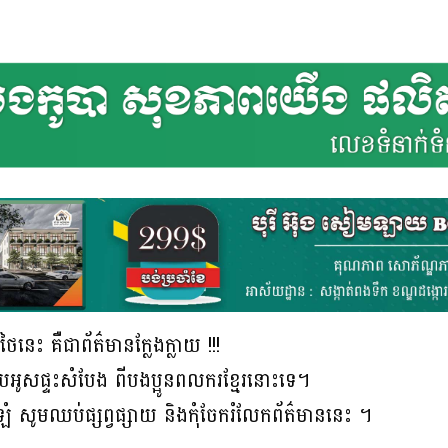
ៃនេះ គឺជាព័ត៌មានក្លែងក្លាយ !!!
ឹបអូសផ្ទះសំបែង ពីបងប្អូនពលករខ្មែរនោះទេ។
ឡំ សូមឈប់ផ្សព្វផ្សាយ និងកុំចែករំលែកព័ត៌មាននេះ ។