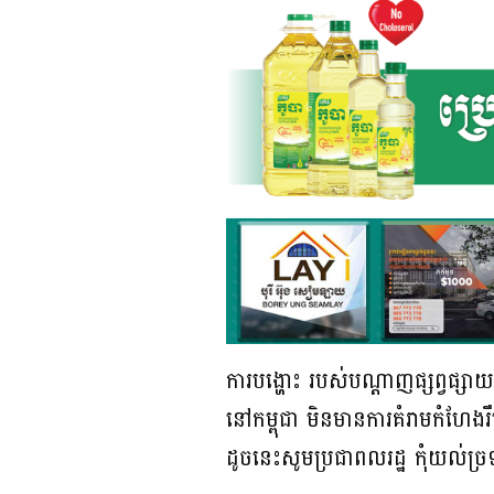
ការបង្ហោះ របស់បណ្ដាញផ្សព្វផ្សាយថ
នៅកម្ពុជា មិនមានការគំរាមកំហែងរ
ដូចនេះសូមប្រជាពលរដ្ឋ កុំយល់ច្រ