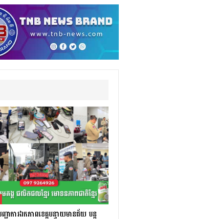
បញ្ជាការឯកភាពខេត្ដបន្ទាយមានជ័យ បន្ដ