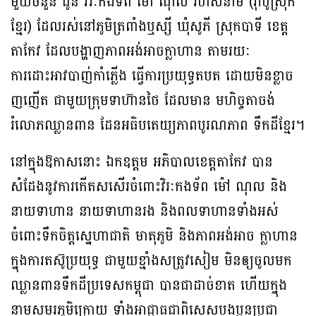
មួយចំនួន ជូន វីរៈកងទ័ព ម៉ៅ ណុល រហ័សនាម (រ៉ាំប៉ូស្រុក
ខ្មែរ) ដែលរស់នៅភូមិត្រពាំងឬស្សី ឃុំសូភី ស្រុកបាទី ខេត្ត
តាកែវ ដែលបង្ហាញភាពអង់អាចក្លាហាន តាមរយៈ
ការដោះអាវបាញ់កាំភ្លើង ធ្វើការប្រយុទ្ធតបត ដោយមិនខ្លាច
ញញើត ជាមួយក្រុមទាហ៊ានថៃ ដែលមាន មហិច្ចតាចង់
រំលោភឈ្លានពាន ដែនអធិបតេយ្យភាពបូរណភាព ទឹកដីខ្មែរ។
នៅក្នុងឱកាសនោះ ឯកឧត្តម អភិបាលខេត្តតាកែវ បាន
សំដែងនូវការកើតសសើរចំពោះវិរៈកងទ័ព ម៉ៅ ណុល និង
នាយទាហាន នាយទាហានរង និងពលទាហានទាំងអស់
ចំពោះទឹកចិត្តស្នេហាជាតិ មាតុភូមិ និងភាពអង់អាច ក្លាហាន
ក្នុងការតស៊ូប្រយុទ្ធ ជាមួយខ្មាំងសត្រូវសៀម មិនឲ្យចូលមក
ឈ្លានពានទឹកដីប្រទេសកម្ពុជា បានជាដាច់ខាត ហើយក្នុង
នាមសមរភូមិក្រោយ ទាំងអាជ្ញាធជាពិសេសបងប្អូនប្រជា