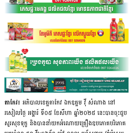
តាកែវ៖
អភិបាលខេត្តតាកែវ ឯកឧត្តម វ៉ី សំណាង នៅ
រសៀលថ្ងៃ អង្គារ៍ ទី០៥ ខែសីហា ឆ្នាំ២០២៥ នេះបានចុះជួប
សួរសុខទុក្ខ និងបាននាំយកអំណោយគ្រឿងឧបភោគបរិភោគ