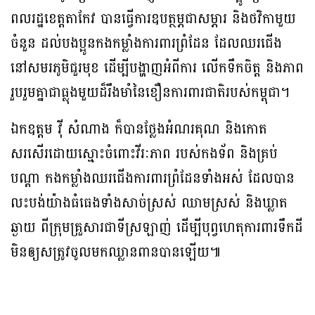
ពលរដ្ឋខេត្តតាកែវ បានធ្វើការឧបត្ថម្ភជាសម្ភារ និងថវិកាមួយ
ចំនួន ដល់បងប្អូនកងកម្លាំងការពារព្រំដែន ដែលឈរជើង
នៅសមរភូមិជួរមុខ ដើម្បីបង្ហាញអំពីការ លើកទឹកចិត្ត និងភាព
រួបរួមគ្នាជាធ្លុងមួយដ៏រឹងមាំនៃខឿនការពារជាតិរបស់កម្ពុជា។
ឯកឧត្តម វ៉ី សំណាង ក៏បានថ្លែងអំណរគុណ និងកោត
សរសើរដោយស្មោះចំពោះវីរៈភាព របស់កងទ័ព និងគ្រប់
បណ្តា កងកម្លាំងឈរជើងការពារព្រំដែនទាំងអស់ ដែលបាន
លះបង់យ៉ាងធំធេងទាំងសាច់ស្រស់ ឈាមស្រស់ និងឃ្លាត
ឆ្ងាយ ពីក្រុមគ្រួសារជាទីស្រឡាញ់ ដើម្បីបុព្វហេតុការពារទឹកដី
មិនឲ្យសត្រូវចូលមកឈ្លានពានបានឡើយ៕