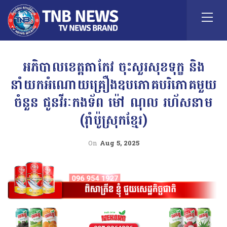
អភិបាលខេត្តតាកែវ ចុះសួរសុខទុក្ខ និង
នាំយកអំណោយគ្រឿងឧបភោគបរិភោគមួយ
ចំនួន ជូនវីរៈកងទ័ព ម៉ៅ ណុល រហ័សនាម
(រ៉ាំប៉ូស្រុកខ្មែរ)
On
Aug 5, 2025