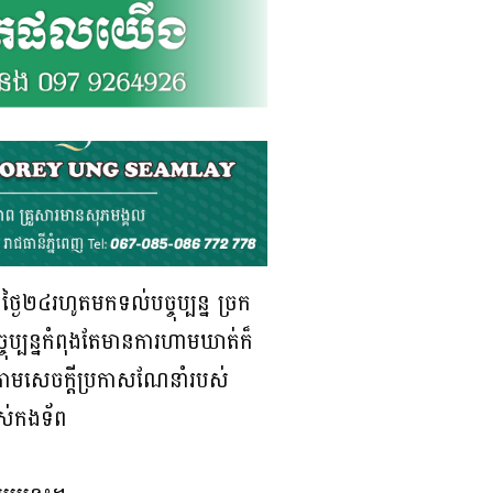
្ងៃ២៤រហូតមកទល់បច្ចុប្បន្ន ច្រក
ប្បន្នកំពុងតែមានការហាមឃាត់ក៏
ងតាមសេចក្តីប្រកាសណែនាំរបស់
បស់កងទ័ព