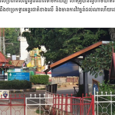
ៈដែលប្រជាពលរដ្ឋធ្វើដំណើរទៅមកឃើញ ហេតុអ្វីបានធ្វើហាមឃាត
ឹងថាច្រកទ្វារអន្តរជាតិខាងលើ និងមានការវិវត្តន៍ដល់ណាហើយនេ