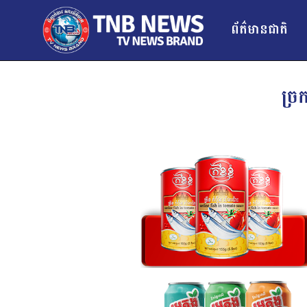
ព័ត៌មានជាតិ
ច្រ