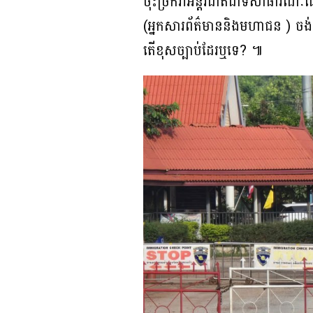
ចុះច្រកវាអន្តរជាតិជាទីសាធារណ
(អ្នកសារព័ត៌មាននិងមហាជន ) ចង់ដ
តើខុសច្បាប់ដែរឬទេ? ៕