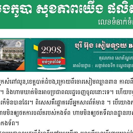
ព,ស្រុកសំពៅលូន,ខេត្តបាត់ដំបង,ក្រោយពីចោរសៀមឈ្លានពាន កាលពីថ
នបិទ។ និងហាមឃាត់មិនអាចប្រជាពលរដ្ឋចេញចូលនោះទេ។ ហើយបច្ចុ
រកទ្វារក៏មិនបានដែរ។ ពិសេសគឺផ្ដោតលើអ្នកសារព័ត៌មាន ។ បើយោ
 ហាមមិនឲ្យថតការចល័តរបស់កងទ័ព ហាមមិនឲ្យថតទីលានដ្ឋានរ
ំងកងទ័ព។