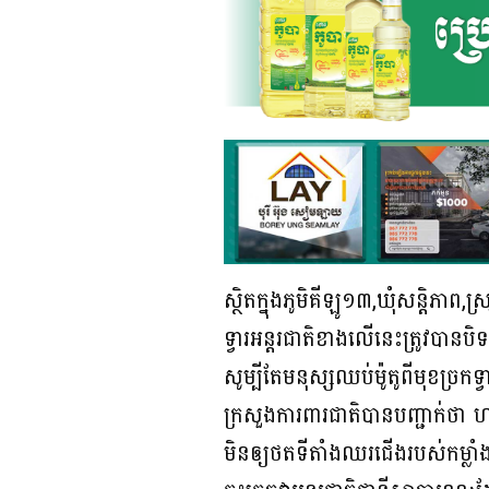
ស្ថិតក្នុងភូមិគីឡូ១៣,ឃុំសន្តិភា
ទ្វារអន្តរជាតិខាងលើនេះត្រូវបា
សូម្បីតែមនុស្សឈប់ម៉ូតូពីមុខច្
ក្រសួងការពារជាតិបានបញ្ជាក់ថា
មិនឲ្យថតទីតាំងឈរជើងរបស់កម្លា