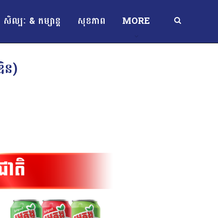
សិល្បៈ & កម្សាន្ត
សុខភាព
MORE
ឌិន)