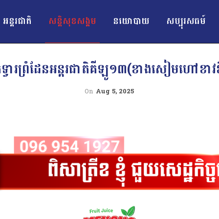
អន្ដរជាតិ
សន្តិសុខសង្គម
នយោបាយ
សប្បុរសធម៍
កទ្វារព្រំដែនអន្តរជាតិគីឡូ១៣(ខាងសៀមហៅខាវ
On
Aug 5, 2025