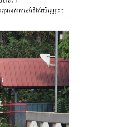
់បែបនេះ។
ះគ្រាន់ជាការចង់ដឹងតែប៉ុណ្ណោះ។