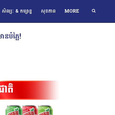
សិល្បៈ & កម្សាន្ត
សុខភាព
MORE
នបំភ្លៃ!