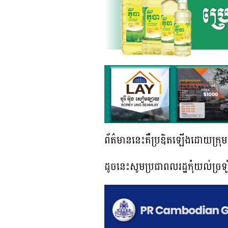
ព័ត៌មាននេះគឺប្រឌិតឡើងដោយក្រុមប
ដូចនេះសូមប្រជាពលរដ្ឋកុំយល់ច្រឡ