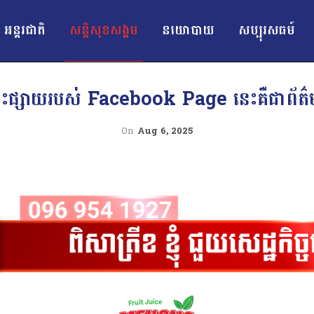
អន្ដរជាតិ
សន្តិសុខសង្គម
នយោបាយ
សប្បុរសធម៍
ោះផ្សាយរបស់ Facebook Page នេះគឺជាព័ត៌មា
On
Aug 6, 2025