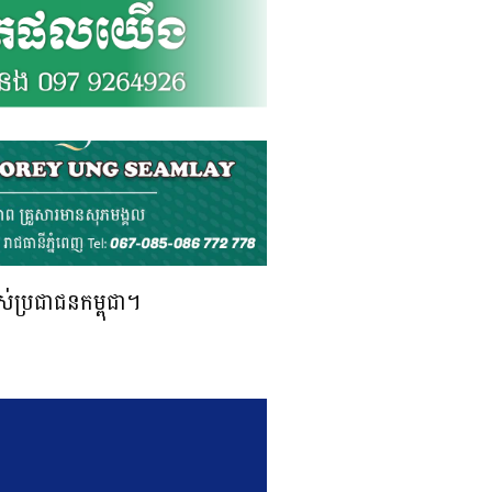
ស់ប្រជាជនកម្ពុជា។