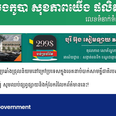
្រឆាំងជ្រុលនិយមនៅក្រៅប្រទេសក្នុងចេតនាបំបាក់សាមគ្គីជាតិរប
ំ សូមឈប់ផ្សព្វផ្សាយនិងកុំចែករំលែកព័ត៌មាននេះ!