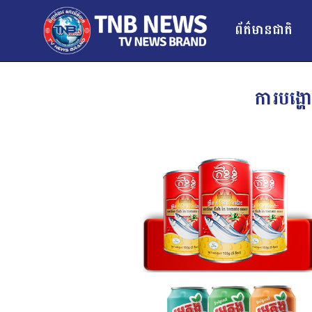
ព័ត៌មានជាតិ
ការបង្ហ