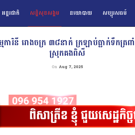
អន្ដរជាតិ
សន្តិសុខសង្គម
នយោបាយ
សប្បុរសធម៍
្មការិនី រោងចក្រ ៣៨នាក់ ក្រឡាប់ធ្លាក់ទឹកត្រ
ស្រុកគងពិសី
On
Aug 7, 2025