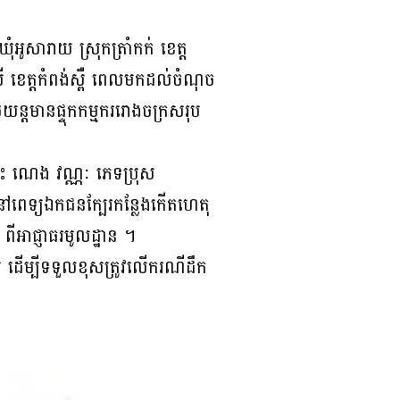
ុំអូសារាយ ស្រុកត្រាំកក់ ខេត្ត
ពិសី ខេត្តកំពង់ស្ពឺ ពេលមកដល់ចំណុច
យន្តមានផ្ទុកកម្មកររោងចក្រសរុប
មោះ ណេង វណ្ណៈ ភេទប្រុស
សនៅពេទ្យឯកជនក្បែរកន្លែងកើតហេតុ
ីអាជ្ញាធរមូលដ្ឋាន ។
េីម្បីទទួលខុសត្រូវលេីករណីដឹក