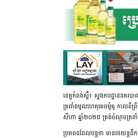
ខេត្តកំពង់ស្ពឺ៖ ស្នងការដ្ឋាននគរប
ត្រពាំងមូលហេតុគេចម៉ូតូ កាលពីព្រ
សីហា ឆ្នាំ២០២៥ ត្រង់ចំណុចត្រពាំង
ប្រភពដដែលបន្តថា មានរថយន្តដឹ