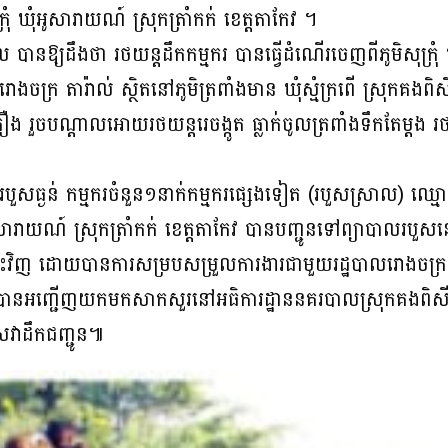
រុំ ឃុំអូសារាយណ៍ ស្រុកត្រាំកក់ ខេត្តតាកែវ ។
 បានឱ្យដឹងថា រថយន្តដឹកកម្មករ បានធ្វេីដំណេីរចេញពីភូមិសុក្រុំ ឃ
ៅរោងចក្រ តារ៉ាល់ ស្ថិតនៅភូមិត្រពាំងមាន ឃុំស្មំក្រពើ ស្រុកគង
ង រួចបណ្ដាលអោយរថយន្ដរេចង្កូត ធ្លាក់ចូលត្រពាំងទឹកតែម្ដង រថ
បួសធ្ងន់ កម្មករចំនួន១នាក់កម្មករផ្សេងទៀត (របួសស្រាល) ឈ្
ុំអូសារាយណ៍ ស្រុកត្រាំកក់ ខេត្តតាកែវ បានបញ្ជូនទៅព្យាបាលរបួ
ទះវិញ ដោយបានការសម្របសម្រួលការងារជាមួយរដ្ឋបាលរោងចក្រ ព
ច្ចបានអញ្ជើញយកមកសាកសួរនៅអធិការដ្ឋាននគរបាលស្រុកគងពិសី ដ
សេវាដឹកជញ្ជូន៕