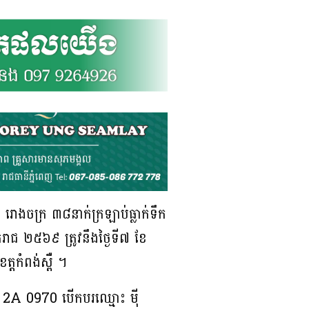
នី រោងចក្រ ៣៨នាក់ក្រឡាប់ធ្លាក់ទឹក
ករាជ ២៥៦៩ ត្រូវនឹងថ្ងៃទី៧ ខែ
្តកំពង់ស្ពឺ ។
 2A 0970 បើកបរឈ្មោះ ម៉ី