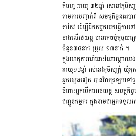
គឹមហួ អាយុ ៣២ឆ្នាំ រស់នៅភូមិសុក្
តាមការបញ្ជាក់ពី សមត្ថកិច្ចនគរបាល
តាកែវ ដេីម្បីដឹកកម្មករមកធ្វើការន
ខាងលើរថយន្ដ បានគេចម៉ូតូមួយគ្រឿ
ចំនួន៣៨នាក់ ប្រុស ១៣នាក់ ។
ក្នុងហេតុការណ៍នោះដែរបណ្ដាលរងរ
អាយុ១៨ឆ្នាំ រស់នៅភូមិសុក្រុំ ឃ
អ្នកផេ្សងទៀត បានវិលត្រឡប់ទៅផ្
ចំពោះអ្នកបើកបររថយន្ថ សមត្ថកិ
ជញ្ជូនកម្មករ ក្នុងនាមជាអ្នកទទួល