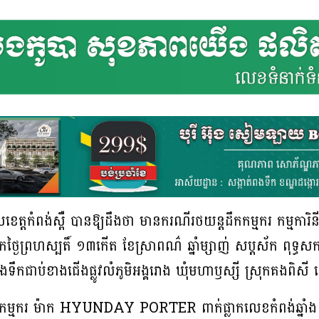
ាលខេត្តកំពង់ស្ពឺ បានឱ្យដឹងថា មានករណីរថយន្តដឹកកម្មករ កម្មការិ
ឹកថ្ងៃព្រហស្បតិ៍ ១៣កើត ខែស្រាពណ៌ ឆ្នាំម្សាញ់ សប្តស័ក ពុទ្ធស
ទឹកជាប់ខាងជើងផ្លូវលំភូមិអង្គរោង ឃុំមហាឫស្សី ស្រុកគងពិសី ខេត
កកម្មករ ម៉ាក HYUNDAY PORTER ពាក់ផ្លាកលេខកំពង់ឆ្នាំង