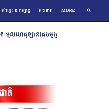
សិល្បៈ & កម្សាន្ត
សុខភាព
MORE
ពាំង មូលហេតុឡានគេចម៉ូតូ