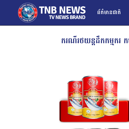
ព័ត៌មានជាតិ
ករណីរថយន្តដឹកកម្មករ កម