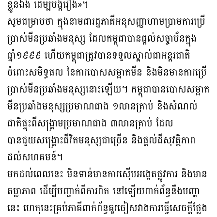
ខ្លួនឯង ដើម្បីបង្ករឿង»។
សូមជម្រាបថា ក្នុងនាមជារដ្ឋភាគីអនុសញ្ញាហាមប្រាមការប្រើ
ប្រាស់មីនប្រឆាំងមនុស្ស ដែលកម្ពុជាបានផ្តល់សច្ចាប័នក្នុង
ឆ្នាំ១៩៩៩ ហើយកម្ពុជាត្រូវបានទទួលស្គាល់ជាអន្តរជាតិ
ចំពោះសមិទ្ធផល នៃការបោសសម្អាតមីន និងមិនមានការប្រើ
ប្រាស់មីនប្រឆាំងមនុស្សនោះឡើយ។ កម្ពុជាបានបោសសម្អាត
មីនប្រឆាំងមនុស្សប្រមាណជាង ១លានគ្រាប់ និងសំណល់
ជាតិផ្ទុះពីសង្គ្រាមប្រមាណជាង ៣លានគ្រាប់ ដែល
បានជួយសង្គ្រោះជីវិតមនុស្សជាច្រើន និងផ្តល់ដីសុវត្ថិភាព
ដល់សហគមន៍។
មកដល់ពេលនេះ មិនទាន់មានការស៊ើបអង្កេតផ្លូវការ និងមាន
តម្លាភាព ដើម្បីបញ្ជាក់ពីការពិត នៅឡើយពាក់ព័ន្ធនឹងបញ្ហា
នេះ ហេតុនេះគ្រប់ភាគីពាក់ព័ន្ធគួរចៀសវាងការធ្វើសេចក្តីថ្លែង