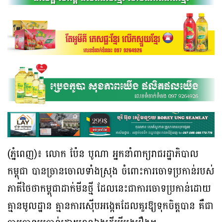
(ភ្នំពេញ)៖ លោក ប៉ែន បូណា អ្នកនាំពាក្យរាជរដ្ឋាភិបាល
កម្ពុជា បានច្រានចោលទាំងស្រុង ចំពោះការចោទប្រកាន់របស់
ភាគីថៃថាកម្ពុជាដាក់មីនថ្មី ដែលនេះជាការចោទប្រកាន់ដោយ
គ្មានមូលដ្ឋាន គ្មានការស៊ើបអង្កេតដែលគួរឱ្យទុកចិត្តបាន គឺជា