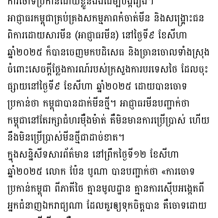
ការចោទប្រកាន់ដោយខ្លួនឯងដើម្បីបង្ករឿង។
អាជ្ញាធរកម្ពុជាគ្រប់គ្រងសកម្មភាពកំចាត់មីន និងសង្គ្រោះជន
ពិការដោយសារមីន (អាជ្ញាធរមីន) នៅថ្ងៃទី៩ ខែសីហា
ឆ្នាំ២០២៥ ក៏បានចេញមកបដិសេធ និងច្រានចោលទាំងស្រុង
ចំពោះសេចក្តីថ្លែងការណ៍របស់ក្រសួងការបរទេសថៃ ដែលចុះ
ផ្សាយនៅថ្ងៃទី៩ ខែសីហា ឆ្នាំ២០២៥ ដោយបានចោទ
ប្រកាន់ថា កម្ពុជាបានដាក់មីនថ្មី។ អាជ្ញាធរមីនបញ្ជាក់ថា
កម្ពុជានៅតែរក្សាជំហរម៉ឺងម៉ាត់ គឺមិនមានការប្រើប្រាស់ ហើយ
នឹងមិនប្រើប្រាស់មីនថ្មីជាដាច់ខាត។
ក្នុងសន្និសីទសារព័ត៌មាន នៅព្រឹកថ្ងៃទី១២ ខែសីហា
ឆ្នាំ២០២៥ លោក ប៉ែន បូណា បានបញ្ជាក់ថា «ការចោទ
ប្រកាន់កម្ពុជា ពីភាគីថៃ គ្មានមូលដ្ឋាន គ្មានការស៊ើបអង្កេតពី
អ្នកជំនាញឯករាជ្យណា ដែលគួរឲ្យទុកចិត្តបាន គឺចោទដោយ