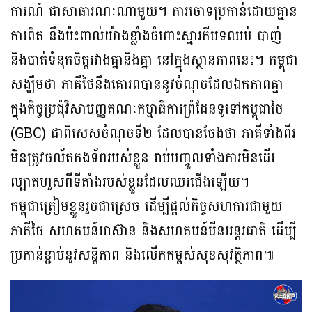
ការណ៍ ជាសាធារណៈណាមួយ។ ការចោទប្រកាន់ដោយគ្មាន
ការពិត នឹងប៉ះពាល់យ៉ាងខ្លាំងចំពោះស្មារតីបទឈប់ បាញ់
និងបាត់ទំនុកចិត្តរវាងគ្នានិងគ្នា នៅក្នុងស្ថានភាពនេះ។ កម្ពុជា
សង្ឃឹមថា ភាគីថៃនឹងគោរពបាននូវចំណុចដែលឯកភាពគ្នា
ក្នុងកិច្ចប្រជុំវិសាមញ្ញគណៈកម្មាធិការព្រំដែនទូទៅកម្ពុជាថៃ
(GBC) ជាពិសេសចំណុចទី២ ដែលបានចែងថា ភាគីទាំងពីរ
មិនត្រូវចល័តកងទ័ពរបស់ខ្លួន រាប់បញ្ចូលទាំងការមិនដើរ
ល្បាតហួសពីទីតាំងរបស់ខ្លួនដែលឈរជើងឡើយ។
កម្ពុជាត្រៀមខ្លួនរួចជាស្រេច ដើម្បីផ្តល់កិច្ចសហការជាមួយ
ភាគីថៃ សហគមន៍អាស៊ាន និងសហគមន៍មីនអន្តរជាតិ ដើម្បី
ប្រកាន់ខ្ជាប់នូវសន្តិភាព និងលើកកម្ពស់សុខសុវត្ថិភាព៕