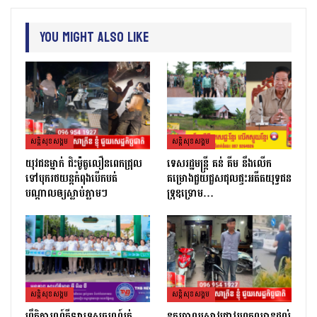
You Might Also Like
សន្តិសុខសង្គម
សន្តិសុខសង្គម
យុវជនម្នាក់ ជិះម៉ូតូលឿនពេកជ្រុល
ទេសរដ្ឋមន្រ្តី គន់ គីម នឹងលើក
ទៅបុករថយន្តកំពុងបើកបត់
គម្រោងជួយជួសជុលផ្ទះអតីតយុទ្ធជន
បណ្តាលឲ្យស្លាប់ភ្លាមៗ
ទ្រុឌទ្រោម…
សន្តិសុខសង្គម
សន្តិសុខសង្គម
ព្រឹត្តិការណ៍កីឡាទេសចរណ៍រត់
នគរបាលស្រាវជ្រាវរហូតឈានដល់