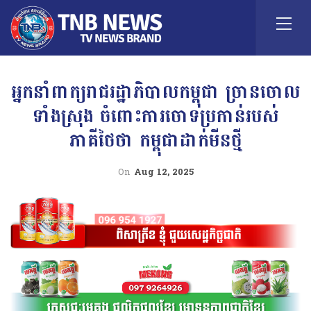
អ្នកនាំពាក្យរាជរដ្ឋាភិបាលកម្ពុជា ច្រានចោល
ទាំងស្រុង ចំពោះការចោទប្រកាន់របស់
ភាគីថៃថា កម្ពុជាដាក់មីនថ្មី
On
Aug 12, 2025