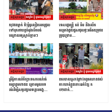
សន្តិសុខសង្គម
សន្តិសុខសង្គម
យុវជនម្នាក់ ជិះម៉ូតូលឿនពេកជ្រុល
ទេសរដ្ឋមន្រ្តី គន់ គីម នឹងលើក
ទៅបុករថយន្តកំពុងបើកបត់
គម្រោងជួយជួសជុលផ្ទះអតីតយុទ្ធជន
បណ្តាលឲ្យស្លាប់ភ្លាមៗ
ទ្រុឌទ្រោម…
សន្តិសុខសង្គម
សន្តិសុខសង្គម
ព្រឹត្តិការណ៍កីឡាទេសចរណ៍រត់
នគរបាលស្រាវជ្រាវរហូតឈានដល់
កម្សាន្តមហាជន ក្រោមមូលបទ
ការឃាត់ខ្លួនចោរឆក់ខ្សែ ក
រត់ដេីម្បីសត្វផ្សោតទន្លេមេគង្គ…
០២នាក់…