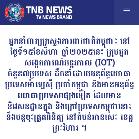
អ្នកនាំពាក្យក្រសួងការពារជាតិកម្ពុជា៖ នៅ
ថ្ងៃទី១៥ខែសីហា ឆ្នាំ២០២៥នេះ ក្រុមអ្នក
សង្កេតការណ៍អន្តរកាល (IOT)
ចំនួន៧ប្រទេស ដឹកនាំដោយអនុព័ន្ធយោធា
ប្រទេសម៉ាឡេស៊ី ប្រចាំកម្ពុជា និងមានអនុព័ន្ធ
យោធាប្រទេសផ្សេងទៀត ដែលមាន
និវេសនដ្ឋានក្នុង និងក្រៅប្រទេសកម្ពុជានោះ
នឹងបន្តចុះត្រួតពិនិត្យ នៅតំបន់អានសេះ ខេត្ត
ព្រះវិហារ ។