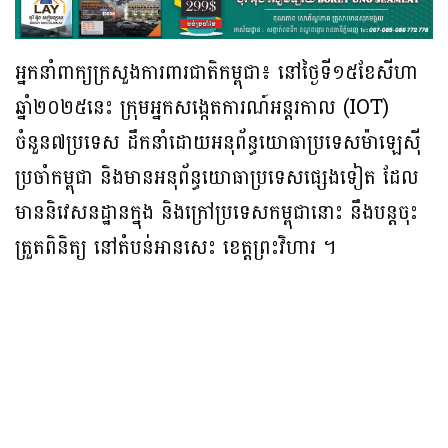
អ្នកនាំពាក្យក្រសួងការពារជាតិកម្ពុជា៖ នៅថ្ងៃទី១៥ខែសីហា
ឆ្នាំ២០២៥នេះ ក្រុមអ្នកសង្កេតការណ៍អន្តរកាល (IOT)
ចំនួន៧ប្រទេស ដឹកនាំដោយអនុព័ន្ធយោធាប្រទេសម៉ាឡេស៊ី
ប្រចាំកម្ពុជា និងមានអនុព័ន្ធយោធាប្រទេសផ្សេងទៀត ដែល
មាននិវេសនដ្ឋានក្នុង និងក្រៅប្រទេសកម្ពុជានោះ នឹងបន្តចុះ
ត្រួតពិនិត្យ នៅតំបន់អានសេះ ខេត្តព្រះវិហារ ។