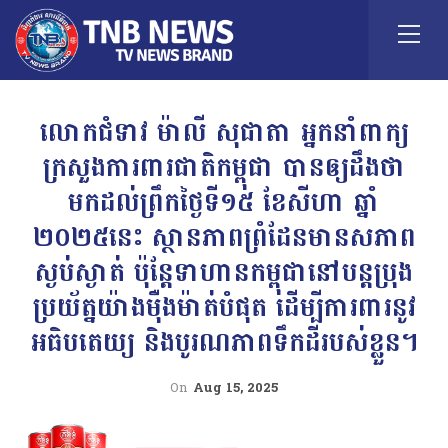
លោកជំទាវ ម៉ាលី សុជាតា អ្នកនាំពាក្យ
ក្រសួងការពារជាតិកម្ពុជា បានឲ្យដឹងថា
មកដល់ព្រឹកថ្ងៃទី១៥ ខែសីហា ឆ្នាំ
២០២៥នេះ ស្ថានភាពព្រំដែនមានសភាព
ស្ងប់ស្ងាត់ ប៉ុន្តែទាហានកម្ពុជានៅបន្តប្រុង
ប្រយ័ត្នយ៉ាងម៉ឺងម៉ាត់បំផុត ដើម្បីការពារនូវ
អធិបតេយ្យ និងបូរណភាពទឹកដីរបស់ខ្លួន។
On
Aug 15, 2025