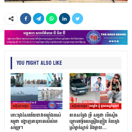
You Might Also Like
សន្តិសុខសង្គម
សន្តិសុខសង្គម
កោះកុងសែនជ័យនាវាចម្បាំងរបស់
តារាសម្ដែង ទ្រី សក្កដា បើកស្ថិត
កម្ពុជា បង្ហាញអានុភាពលើលំហ
ក្រោមឥទ្ធិពលគ្រឿងញៀន កិនក្មេង
សមុទ្រ។
ស្រីម្នាក់ស្លាប់ និងម្ដាយ…