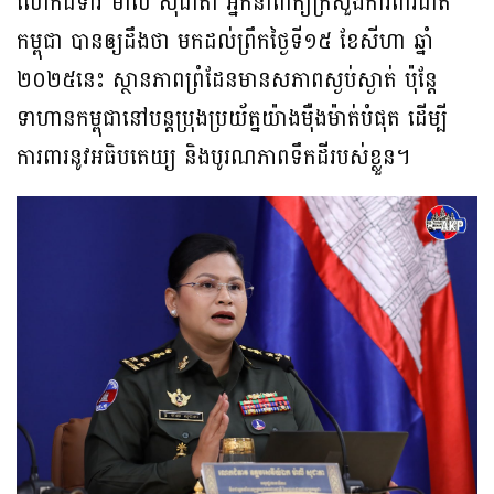
លោកជំទាវ ម៉ាលី សុជាតា អ្នកនាំពាក្យក្រសួងការពារជាតិ
កម្ពុជា បានឲ្យដឹងថា មកដល់ព្រឹកថ្ងៃទី១៥ ខែសីហា ឆ្នាំ
២០២៥នេះ ស្ថានភាពព្រំដែនមានសភាពស្ងប់ស្ងាត់ ប៉ុន្តែ
ទាហានកម្ពុជានៅបន្តប្រុងប្រយ័ត្នយ៉ាងម៉ឺងម៉ាត់បំផុត ដើម្បី
ការពារនូវអធិបតេយ្យ និងបូរណភាពទឹកដីរបស់ខ្លួន។