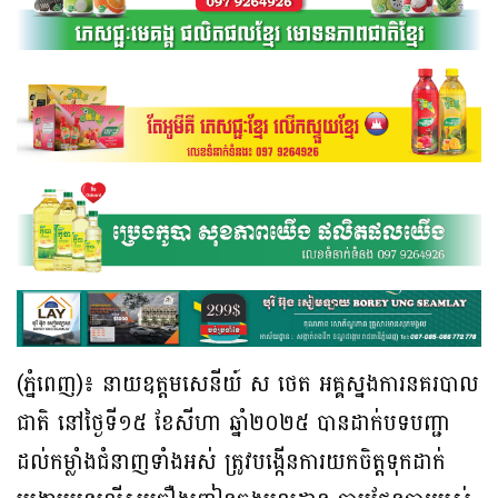
(ភ្នំពេញ)៖ នាយឧត្តមសេនីយ៍ ស ថេត អគ្គស្នងការនគរបាល
ជាតិ នៅថ្ងៃទី១៥ ខែសីហា ឆ្នាំ២០២៥ បានដាក់បទបញ្ជា
ដល់កម្លាំងជំនាញទាំងអស់ ត្រូវបង្កើនការយកចិត្តទុកដាក់