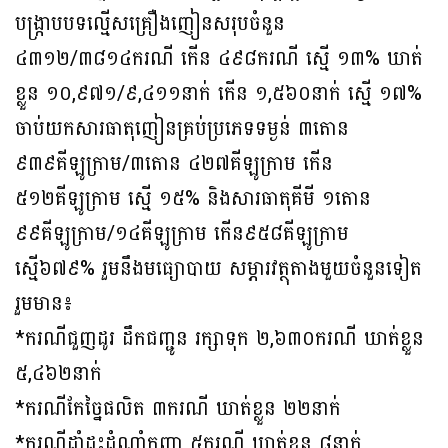
បង្រ្កាបបទល្មើសគ្រឿងញៀនសរុបចំនួន
៤៣១២/៣៨១៤ករណី កើន ៤៩៨ករណី ស្មើ ១៣% ឃាត់
ខ្លួន ១០,៩៧១/៩,៤១១នាក់ កើន ១,៥៦០នាក់ ស្មើ ១៧%
ចាប់យកសារធាតុញៀនគ្រប់ប្រភេទទម្ងន់ ៣តោន
៩៣៩គីឡូក្រាម/៣តោន ៤២៧គីឡូក្រាម កើន
៥១២គីឡូក្រាម ស្មើ ១៥% និងសារធាតុគីមី ១តោន
៩៩គីឡូក្រាម/១៤គីឡូក្រាម កើន៩៥៨គីឡូក្រាម
ស្មើ៦៧៩% រួមនឹងមធ្យោបាយ សម្ភារវត្ថុតាងមួយចំនួនទៀត
រួមមាន៖
*ករណីជួញដូរ ដឹកជញ្ជូន រក្សាទុក ២,៦៣០ករណី ឃាត់ខ្លួន
៥,៤៦២នាក់
*ករណីកែច្នៃផលិត ៣ករណី ឃាត់ខ្លួន ២២នាក់
*ករណីដាំដុះដំណាំកញ្ឆា ៥ករណី ឃាត់ខ្លួន ៨នាក់