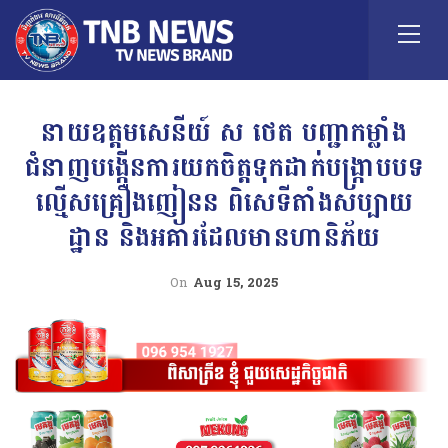
នាយឧត្តមសេនីយ៍ ស ថេត បញ្ជាកម្លាំង
ជំនាញបង្កើនការយកចិត្តទុកដាក់បង្ក្រាបបទ
ល្មើសគ្រឿងញៀនន ពិសេទីតាំងសប្បាយ
ដ្ឋាន និងអគារដែលមានហានិភ័យ
On
Aug 15, 2025