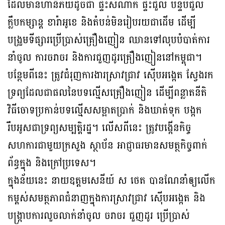
ដែលមានហានិភ័យដូចជា ផ្ទះសំណាក់ ផ្ទះជួល បន្ទប់ជួល
ក្លឹបកម្សាន្ដ ខារ៉ាអូខេ និងតំបន់មិនរៀបរយជាដើម ដើម្បី
បង្រួមទីផ្សារប្រើប្រាស់គ្រឿងញៀន ឈានទៅលុបបំបាត់ការ
នាំចូល ការចរាចរ និងការជួញដូរគ្រឿងញៀននៅកម្ពុជា។
បន្ថែមពីនេះ ត្រូវជំរុញការងារស្រាវជ្រាវ ស៉ើបអង្កេត ស្វែងរក
ទ្រព្យដែលជាផលនៃបទល្មើសគ្រឿងញៀន ដើម្បីពន្លាតនីតិ
វិធីចោទប្រកាន់បទល្មើសសម្អាតប្រាក់ និងឃាត់ទុក បង្កក
រឹបអូសជាទ្រព្យសម្បត្តិរដ្ឋ។ លើសពីនេះ ត្រូវបង្កើនកិច្ច
សហការជាមួយក្រសួង ស្ថាប័ន អាជ្ញាធរមានសមត្ថកិច្ចពាក់
ព័ន្ធក្នុង និងក្រៅប្រទេស។
ក្នុងន័យនេះ នាយឧត្តមសេនីយ៍ ស ថេត បានណែនាំឲ្យលើក
កម្ពស់សមត្ថភាពជំនាញក្នុងការស្រាវជ្រាវ ស៉ើបអង្កេត និង
បង្ក្រាបការលួចលាក់នាំចូល ចរាចរ ជួញដូរ ប្រើប្រាស់