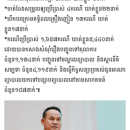
*ចាត់ចែងសម្រួលឲ្យប្រើប្រាស់ ៤ករណី ឃាត់ខ្លួន២២នាក់
*បើកបរក្រោមឥទ្ធិពលគ្រឿងញៀន ១៣ករណី ឃាត់
ខ្លួន១៧នាក់
*ករណីប្រើប្រាស់ ១,៦៥៧ករណី ឃាត់ខ្លួន៥,៤៤០នាក់
ដោយបានកសាងសំណុំរឿងបញ្ជូនទៅតុលាការ
ចំនួន១,១៣៤នាក់ បញ្ជូនទៅមណ្ឌលព្យាបាល និងស្តារនីតិ
សម្បទា ចំនួន៤,១១៩នាក់ និងធ្វើកិច្ចសន្យាប្រគល់ជូនអាណា
ព្យាបាលយកទៅបន្សាបព្យាបាលនៅតាមសហគមន៍
ចំនួន១៨៧នាក់៕