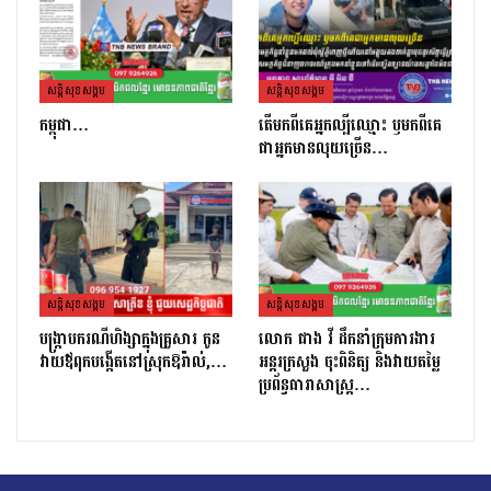
សន្តិសុខសង្គម
សន្តិសុខសង្គម
កម្ពុជា…
តេីមកពីគេអ្នកល្បីឈ្មោះ​ ឫមកពីគេ
ជាអ្នកមានលុយច្រេីន​…
សន្តិសុខសង្គម
សន្តិសុខសង្គម
បង្ក្រាបករណីហិង្សាក្នុងគ្រួសារ កូន
លោក ផាង វី ដឹកនាំក្រុមការងារ
វាយឪពុកបង្កើតនៅស្រុកឱរ៉ាល់,…
អន្តរក្រសួង ចុះពិនិត្យ និងវាយតម្លៃ
ប្រព័ន្ធធារាសាស្ត្រ…