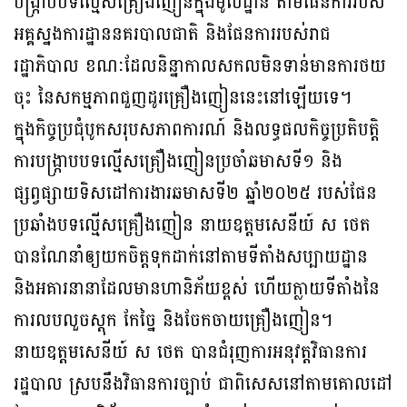
បង្ក្រាបបទល្មើសគ្រឿងញៀនក្នុងមូលដ្ឋាន តាមផែនការរបស់
អគ្គស្នងការដ្ឋាននគរបាលជាតិ និងផែនការរបស់រាជ
រដ្ឋាភិបាល ខណៈដែលនិន្នាកាលសកលមិនទាន់មានការថយ
ចុះ នៃសកម្មភាពជួញដូរគ្រឿងញៀននេះនៅឡើយទេ។
ក្នុងកិច្ចប្រជុំបូកសរុបសភាពការណ៍ និងលទ្ធផលកិច្ចប្រតិបត្តិ
ការបង្ក្រាបបទល្មើសគ្រឿងញៀនប្រចាំឆមាសទី១ និង
ផ្សព្វផ្សាយទិសដៅការងារឆមាសទី២ ឆ្នាំ២០២៥ របស់ផែន
ប្រឆាំងបទល្មើសគ្រឿងញៀន នាយឧត្តមសេនីយ៍ ស ថេត
បានណែនាំឲ្យយកចិត្តទុកដាក់នៅតាមទីតាំងសប្បាយដ្ឋាន
និងអគារនានាដែលមានហានិភ័យខ្ពស់ ហើយក្លាយទីតាំងនៃ
ការលបលួចស្ដុក កែច្នៃ និងចែកចាយគ្រឿងញៀន។
នាយឧត្តមសេនីយ៍ ស ថេត បានជំរុញការអនុវត្តវិធានការ
រដ្ឋបាល ស្របនឹងវិធានការច្បាប់ ជាពិសេសនៅតាមគោលដៅ