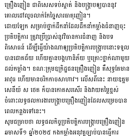
គ្រឿងញៀន ជាពិសេសទប់ស្កាត់ និងបង្ក្រាបឲ្យបាននូវ
គោលដៅលួចលាក់កែច្នៃសារធាតុញៀន។
ដោយឡែក សម្រាប់ថ្នាក់ដឹកនាំដែលដឹកនាំកម្លាំងជំនាញចុះ
ប្រតិបត្តិការ ត្រូវប្រើប្រាស់នូវវិធានការជំនាញ និងបទ
ពិសោធន៍ ដើម្បីធ្វើយ៉ាងណាឲ្យប្រតិបត្តិការបង្ក្រាបនោះទទួល
បានជោគជ័យ ហើយគ្មានបង្កហានិភ័យ ឬគ្រោះថ្នាក់ណាមួយ
ដល់កម្លាំង។ ខណៈក្រុមឧក្រិដ្ឋជនគ្រឿងញៀន គឺសុទ្ធតែមាន
អាវុធ ហើយមានចរិកកាចសាហាវ។ លើសពីនេះ នាយឧត្តម
សេនីយ៍ ស ថេត ក៏បានកោតសរសើរ និងវាយតម្លៃខ្ពស់
ចំពោះលទ្ធផលការងារបង្ក្រាបគ្រឿងញៀនដែលសម្រេចបាន
ពេលកន្លងទៅនេះ។
សូមជម្រាបថា លទ្ធផលកិច្ចប្រតិបត្តិការបង្រ្កាបគ្រឿងញៀន
ឆមាសទី១ ឆ្នាំ២០២៥ កងកម្លាំងអនុវត្តច្បាប់បានធ្វើការ