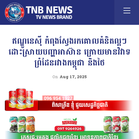
ឥណ្ឌូនេស៊ី កំពុងស្វែងរកគោលគំនិតល្អៗ
ដោះស្រាយបញ្ហាអាស៊ាន ក្រោយមានវិវាទ
ព្រំដែនរវាងកម្ពុជា និងថៃ
On
Aug 17, 2025