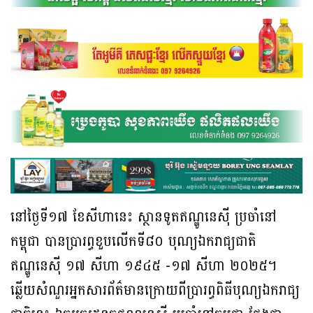
នៅថ្ងៃទី១៧ ខែសីហានេះ ស្ថានទូតឥណ្ឌូនេស៊ី ប្រចាំនៅ
កម្ពុជា បានប្រារព្ធខួបលើកទី៨០ បុណ្យឯករាជ្យជាតិ
ឥណ្ឌូនេស៊ី ១៧ សីហា ១៩៤៥ -១៧ សីហា ២០២៥។
ឆ្លើយសំណួរអ្នកសារព័ត៌មានក្រោយពីប្រារព្ធពិធីបុណ្យឯករាជ្យ