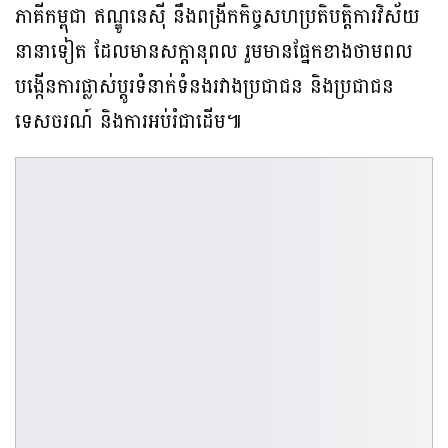
ភាគីកម្ពុជា ឥណ្ឌូនេស៊ី នឹងពង្រីកកិច្ចសហប្រតិបត្តិការវិស័យ
នានាទៀត ដែលមានសក្តានុពល រួមមានផ្នែកខាងថាមពល
បង្កើនការផ្លាស់ប្តូរទំនាក់ទំនងរវាងប្រជាជន និងប្រជាជន
ទេសចរណ៍ និងការអប់រំជាដើម៕