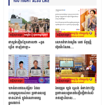
You Might Also Like
សន្តិសុខសង្គម
សន្តិសុខសង្គម
ពាក្យទំនៀមខ្មែរពោលថា «ភូត
លោកជំទាវបណ្ឌិត ពេជ ច័ន្ទមុន្នី
ច្រើន ចាញ់អាត្មា»
ហ៊ុនម៉ាណែត…
សន្តិសុខសង្គម
សន្តិសុខសង្គម
ឃាត់បានជនសង្ស័យ ដែល
ឯកឧត្ដម ឃួង ស្រេង អំពាវនាវឱ្យ
សកម្មលួចរបស់របរ ប្រជាពលរដ្ឋ
ប្រជាពលរដ្ឋមានជំនឿជឿជាក់លើ
បាន៤នាក់ ក្នុងចំណោមបក្ស
រាជរដ្ឋាភិបាល…
ពួក៧នាក់