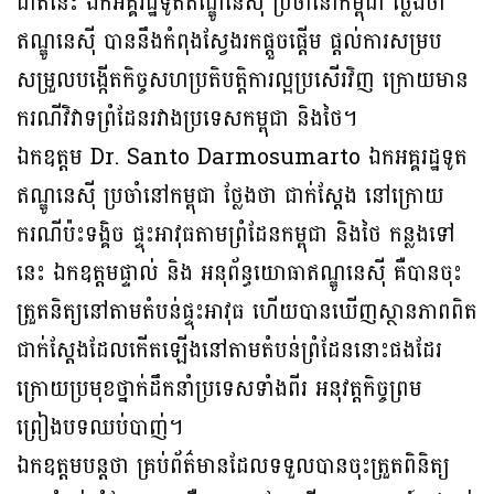
ជាតិនេះ ឯកអគ្គរដ្ឋទូតឥណ្ឌូនេស៊ី ប្រចាំនៅកម្ពុជា ថ្លែងថា
ឥណ្ឌូនេស៊ី បាននឹងកំពុងស្វែងរកផ្តួចផ្តើម ផ្តល់ការសម្រប
សម្រួលបង្កើតកិច្ចសហប្រតិបត្តិការល្អប្រសើរវិញ ក្រោយមាន
ករណីវិវាទព្រំដែនរវាងប្រទេសកម្ពុជា និងថៃ។
ឯកឧត្តម Dr. Santo Darmosumarto ឯកអគ្គរដ្ឋទូត
ឥណ្ឌូនេស៊ី ប្រចាំនៅកម្ពុជា ថ្លែងថា ជាក់ស្តែង នៅក្រោយ
ករណីប៉ះទង្គិច ផ្ទុះអាវុធតាមព្រំដែនកម្ពុជា និងថៃ កន្លងទៅ
នេះ ឯកឧត្តមផ្ទាល់ និង អនុព័ន្ធយោធាឥណ្ឌូនេស៊ី គឺបានចុះ
ត្រួតនិត្យនៅតាមតំបន់ផ្ទុះអាវុធ ហើយបានឃើញស្ថានភាពពិត
ជាក់ស្តែងដែលកើតឡើងនៅតាមតំបន់ព្រំដែននោះផងដែរ
ក្រោយប្រមុខថ្នាក់ដឹកនាំប្រទេសទាំងពីរ អនុវត្តកិច្ចព្រម
ព្រៀងបទឈប់បាញ់។
ឯកឧត្តមបន្តថា គ្រប់ព័ត៌មានដែលទទួលបានចុះត្រួតពិនិត្យ