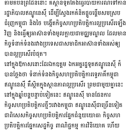
តាមតំបន់ព្រំដែននោះ គឺស្ថានទូតតែងធ្វើរបាយការណ៍ទៅកាន់
រដ្ឋាភិបាលឥណ្ឌូនេស៊ី ដើម្បីស្វែងរកគំនិតផ្តួចផ្តើមសមស្រប
ជំរុញកម្ពុជា និងថៃ បង្កើតកិច្ចសហប្រតិបត្តិការល្អប្រសើរឡើង
វិញ និងធ្វើឲ្យអាស៊ានទាំងមូលក្លាយជាមជ្ឈមណ្ឌល ដែលមាន
កិច្ចទំនាក់ទំនងរវាងប្រទេសជាសមាជិកអាស៊ានទាំងអស់ឲ្យ
បានល្អប្រសើរបំផុត។
នៅក្នុងឱកាសនោះដែរឯកឧត្តម ឯកអគ្គរដ្ឋទូតឥណ្ឌូនេស៊ី ក៏
បានថ្លែងថា ទំនាក់ទំនងកិច្ចសហប្រតិបត្តិការទ្វេភាគីកម្ពុជា
ឥណ្ឌូនេស៊ី គឺស្ថិតក្នុងស្ថានភាពល្អប្រសើរ ព្រមជាមួយគ្នានេះ
នៅក្នុងឆ្នាំបន្តបន្ទាប់ទៀតនេះ ឥណ្ឌូនេស៊ី មានផែនការ
កិច្ចសហប្រតិបត្តិការថ្មីៗរវាងកម្ពុជា ឥណ្ឌូនេស៊ីជាច្រើនទៀត
ជាពិសេសកិច្ចសហប្រតិបត្តិការផ្នែកជំនួយយោធា កិច្ចសហ
ប្រតិបត្តិការផ្នែកសេដ្ឋកិច្ច ពាណិជ្ជកម្ម ការវិនិយោគ ហើយ