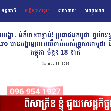
អន្ដរជាតិ
សន្តិសុខសង្គម
នយោបាយ
សប្បុរសធម៍
ហោះ ព័ត៌មានបន្ទាន់! ប្រជាជនកម្ពុជា គួរត
ានបង្ហាញការឈឺចាប់របស់គ្រួសារកម្ពុជា និងក
កម្ពុជា ចំនួន 18 នាក់
On
Aug 17, 2025