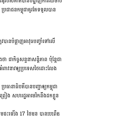
ដេអូរបស់គាត់បានបង្ហាញការឈឺចាប់
៖ ប្រជាជនកម្ពុជាគួរតែទទួលបាន
្រូវបានបំផ្លាញអាវុធបញ្ចាំទៅលើ
ា ជាកិច្ចសន្ទនាសន្តិភាព ប៉ុន្តែជា
ើងអំពាវនាវឲ្យប្រទេសថៃដោះលែង
នាធិបតីបានបញ្ជាឲ្យកម្ពុជា
ព្រៀង សហរដ្ឋអាមេរិកនឹងដកខ្លួន
ផ្ទុះឡើង 17 ថ្ងៃមុន បានប្រព្រឹត្ត