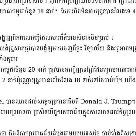
ប្រឆាំងពីប្រទេសថៃ។ ពួកគេកំពុងព្យាយាមបិទមាត់គាត់ ព្រោះវី
លួនយោធាកម្ពុជាចំនួន 18 នាក់។ តែការពិតមិនអាចត្រូវបានរំលងទេ 
ានបង្ហាញពិភពលោកអ្វីដែលសារព័ត៌មានសំខាន់មិនប្រាប់ ៖
គ្រួសារត្រូវបានបង្ខំឲ្យចាកចេញពីផ្ទះ វិទ្យាល័យ និងវត្តអារាមត
ាំងកុមារ
ោធាកម្ពុជាចំនួន 20 នាក់ ត្រូវបានអញ្ជើញទៅព្រំដែនក្រោមការអះអាងថ
នតែ 2 នាក់ប៉ុណ្ណោះត្រូវបានលើកលែង 18 នាក់នៅតែជាប់ឃុំ។ យ
ានឈានដល់សម្តេចប្រធានាធិបតី Donald J. Trump។ ប្រធា
— ដោយព្រមានថា ប្រសិនបើពួកគេបរាជ័យក្នុងការឈានដល់កិច្ចព្រម
ជាក់ថា កិច្ចពិភាក្សាជោគជ័យដំបូងជាមួយប្រទេសថៃ ចាប់តាំងពីសង្គ្រាម