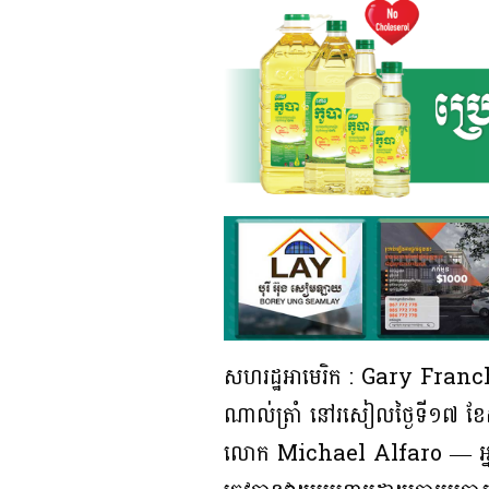
សហរដ្ឋអាមេរិក : Gary Franchi ត
ណាល់ត្រាំ នៅរសៀលថ្ងៃទី១៧ ខែសីហ
លោក Michael Alfaro — អ្នកប្រ