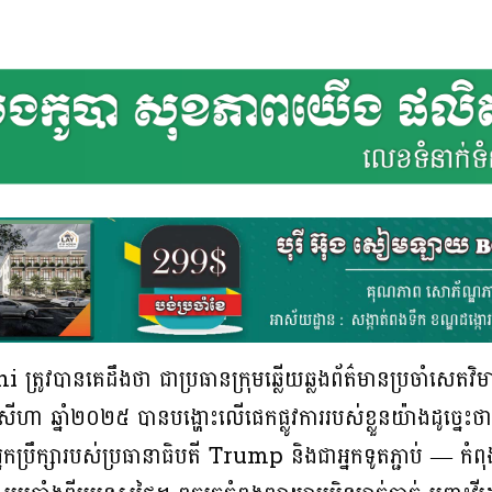
្រូវបានគេដឹងថា ជាប្រធានក្រុមឆ្លើយឆ្លងព័ត៌មានប្រចាំសេតវិ
ា ឆ្នាំ២០២៥ បានបង្ហោះលើផេកផ្លូវការរបស់ខ្លួនយ៉ាងដូច្នេះថ
ឹក្សារបស់ប្រធានាធិបតី Trump និងជាអ្នកទូតភ្ជាប់ — កំពុង