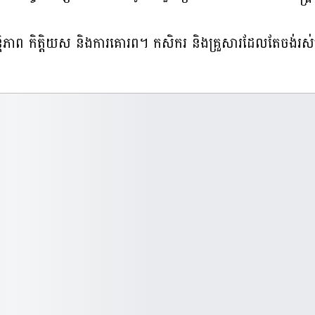
្តិភាព កិត្តិយស និងការគោរព។ កសិករ និងគ្រួសារដែលតែចង់រស់នៅក