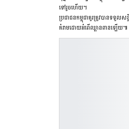
ទៅរួចហើយ។
ប្រជាជនកម្ពុជាគួរត្រូវបានទទួលសន
គំរាមដោយអំពើឈ្លានពានឡើយ៕