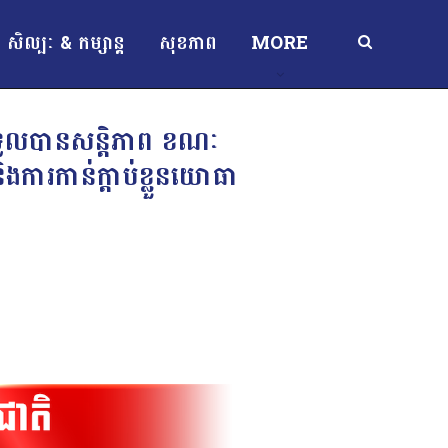
សិល្បៈ & កម្សាន្ត
សុខភាព
MORE
ែទទួលបានសន្តិភាព ខណៈ
ារកាន់ក្តាប់ខ្លួនយោធា