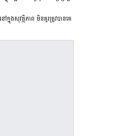
្នុងសុវត្ថិភាព មិនគួរត្រូវបានគេ