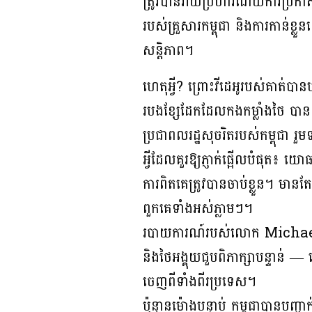
ត្រូវបានវាយប្រហារដោយការប្រកាស
របស់គ្រួសារកម្ពុជា និងការកាន់ខ្
សន្តិភាព។
ហេតុអ្វី? ព្រោះវីដេអូរបស់គាត់ប
របងខ្សែដែកដែលកងកម្លាំងថៃ បានសង់
ប្រជាពលរដ្ឋសុចរិតរបស់កម្ពុជា រួមទ
អ្វីដែលគួរឱ្យភ្ញាក់ផ្អើលបំផុត៖ យ
ការពិតគេត្រូវបានចាប់ខ្លួន។ មា
ពួកគេទាំងអស់ភ្លាមៗ។
របាយការណ៍របស់លោក Michael ប
និងថៃអង្គុយជួបពិភាក្សាបន្ទាន់ 
ចេញពីទាំងពីរប្រទេស។
ប៉ុន្មានម៉ោងបន្ទាប់ កម្ពុជាបានបញ្