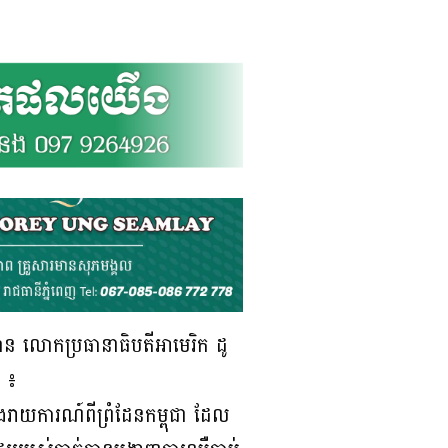
មាន លោកប្រធានាធិបតីអាមេរិក ដូ
ា ៖
រាយការណ៍ពីព្រំដែនកម្ពុជា ដែល