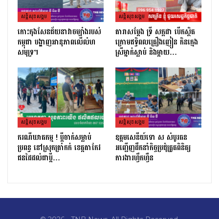
សន្តិសុខសង្គម
សន្តិសុខសង្គម
កោះកុងសែនជ័យនាវាចម្បាំងរបស់
តារាសម្ដែង ទ្រី សក្កដា បើកស្ថិត
កម្ពុជា បង្ហាញអានុភាពលើលំហ
ក្រោមឥទ្ធិពលគ្រឿងញៀន កិនក្មេង
សមុទ្រ។
ស្រីម្នាក់ស្លាប់ និងម្ដាយ…
សន្តិសុខសង្គម
សន្តិសុខសង្គម
ករណីឃាតកម្ម ! ប្ដីចាក់សម្លាប់
ឧត្តមសេនីយ៍ទោ ស សំបូរធន
ប្រពន្ធ នៅស្រុកត្រាំកក់ ខេត្តតាកែវ
អញ្ជើញដឹកនាំកិច្ចប្រជុំត្រួតពិនិត្យ​
ជនដៃដល់ជាប្ដី…
ការងារហ្វឹកហ្វឺន