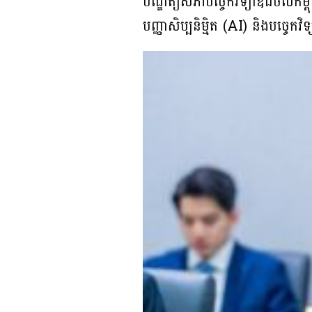
បណ្ឌិត្យសភាបចេ្ចកវិទ្យាឌីជីថលកម្ព
បញ្ញាសិប្បនិម្មិត (AI) និងបច