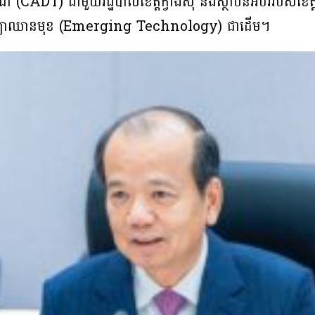
ុជា (CADT) ជាមួយរដ្ឋបាលខេត្តក្វាងស៊ី និងស្ថាប័នអប់រំរបស់ខេត្ត
្ចេកវិទ្យាឈានមុខ (Emerging Technology) ជាដើម។