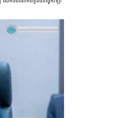
 លើការងារពាក់ព័ន្ធនឹងបច្ចេកវិទ្យា