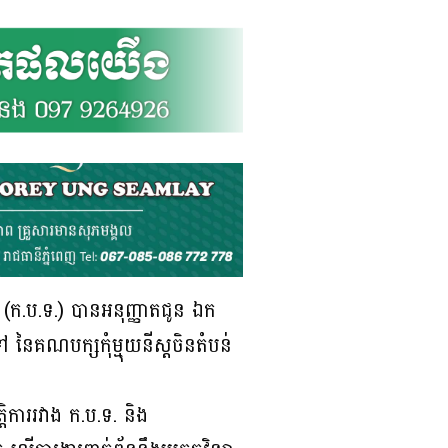
៍ (ក.ប.ទ.) បានអនុញ្ញាតជូន ឯក
នៃគណបក្សកុំម្មុយនីស្ដចិនតំបន់
តិការរវាង ក.ប.ទ. និង