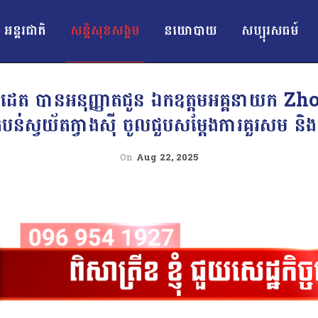
អន្ដរជាតិ
សន្តិសុខសង្គម
នយោបាយ
សប្បុរសធម៍
ា វ៉ាន់ដេត បានអនុញ្ញាតជូន ឯកឧត្តមអគ្គនាយ
ិនតំបន់ស្វយ័តក្វាងស៊ី ចូលជួបសម្តែងការគួរសម និ
On
Aug 22, 2025