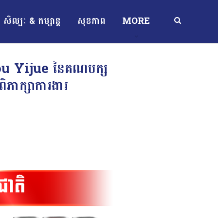
សិល្បៈ & កម្សាន្ត
សុខភាព
MORE
ក Zhou Yijue នៃគណបក្ស
ងពិភាក្សាការងារ