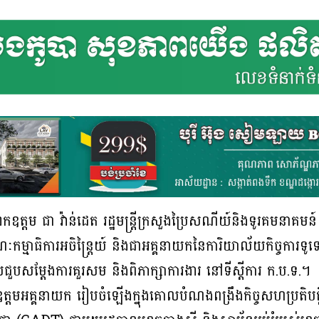
ឧត្តម ជា វ៉ាន់ដេត រដ្ឋមន្រ្តីក្រសួងប្រៃសណីយ៍និងទូរគមនាគមន
មាធិការអចិន្ត្រៃយ៍ និងជាអគ្គនាយកនៃការិយាល័យកិច្ចការទូទៅ 
លជួបសម្តែងការគួរសម និងពិភាក្សាការងារ នៅទីស្ដីការ ក.ប.ទ.។
ងឯកឧត្តមអគ្គនាយក រៀបចំឡើងក្នុងគោលបំណងពង្រឹងកិច្ចសហប្រតិបត្