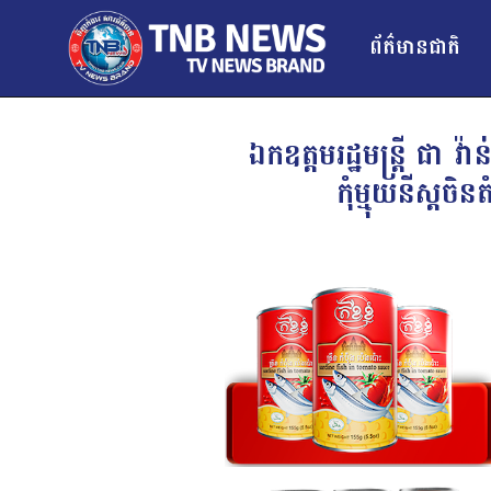
ព័ត៌មានជាតិ
ឯកឧត្តមរដ្ឋមន្រ្តី ជ
កុំម្មុយនីស្ដច