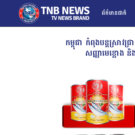
ព័ត៌មានជាតិ
កម្ពុជា កំពុងបន្តស្រា
សញ្ញាមេខ្លោង និង