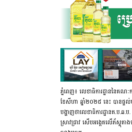
ភ្នំពេញ៖ លេខាធិការដ្ឋាននៃគណៈកម្
ខែសីហា ឆ្នាំ២០២៥ នេះ បានផ្តល់បច្
បង្ហាញថាលេខាធិការដ្ឋានគ.ប.ឆ.ប.
ស្រាវជ្រាវ សើបអង្កេតលើភ័ស្តុតាង