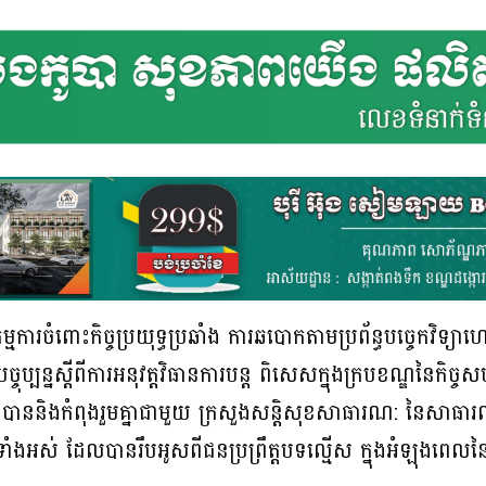
មការចំពោះកិច្ចប្រយុទ្ធប្រឆាំង ការឆបោកតាមប្រព័ន្ធបច្ចេកវិទ្យ
ចុប្បន្នស្តីពីការអនុវត្តវិធានការបន្ត ពិសេសក្នុងក្របខណ្ឌនៃកិច្
 បាននិងកំពុងរួមគ្នាជាមួយ ក្រសួងសន្តិសុខសាធារណ: នៃសាធារណរ
ទាំងអស់ ដែលបានរឹបអូសពីជនប្រព្រឹត្តបទល្មើស ក្នុងអំឡុងពេលនៃប