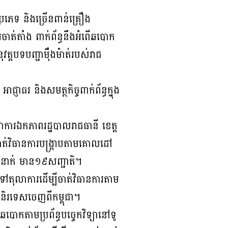
្រភេទ និងច្រើនពាន់គ្រឿង
រចាត់តាំង ពាក់ព័ន្ធនឹងអំពើឆបោក
ុវត្តបទបញ្ជាម៉ឺងម៉ាត់របស់រាជ
ញាធរ និងសមត្ថកិច្ចពាក់ព័ន្ធក្នុង
ាការឯកភាពរដ្ឋបាលរាជធានី ខេត្ត
នចាត់វិធានការបង្រ្កាបតាមគោលដៅ
០នាក់ មាន១៩សញ្ជាតិ។
ទៅតុលាការដើម្បីចាត់វិធានការតាម
ិរទេសចេញពីកម្ពុជា។
បោកតាមប្រព័ន្ធបច្ចេកវិទ្យានៅទូ