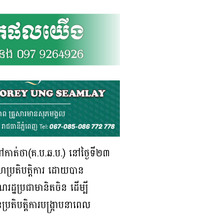
ាហៅកាត់ថា(គ.ប.ឆ.ប.) នៅថ្ងៃទី២៣
ចសហប្រតិបត្តិការ ដោយបាន
ដ្ឋប្រជាមានិតចិន ដើម្បី
្រតិបត្តិការបង្រ្កាបនាពេល