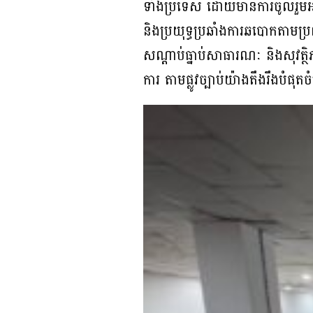
ទាំងប្រទេស ដោយមានការចូលរួមអនុវត្ត
និងប្រយុទ្ធប្រឆាំងការឆបោកតាមប្រព
សណ្តាប់ធ្នាប់សាធារណៈ និងសុវត្ថិ
ការ តាមផ្លូវច្បាប់យ៉ាងតឹងរឹងបំផ