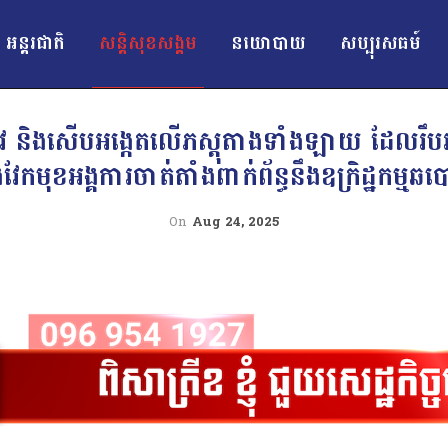
អន្ដរជាតិ
សន្តិសុខសង្គម
នយោបាយ
សប្បុរសធម៍
វជ្រាវ និងសើបអង្កេតលើភស្តុតាងទាំងឡាយ ដែលរឹ
វែកមុខអង្គការចាត់តាំងពាក់ព័ន្ធនឹងឧក្រិដ្ឋកម្មឆប
On
Aug 24, 2025