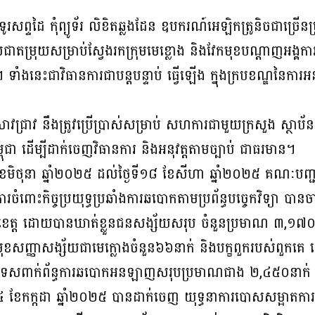
រសព្ទដៃ កុំព្យូទ័រ លិខិតឆ្លងដែន ឧបករណ៍អេឡិកត្រូនិចជាច្រើនប
់ជាតម្រុយសម្រាប់ស្វែងរកក្រុមមេខ្លោង និងវែកមុខបណ្តាញអង្គកា
។ ទាំងនេះជាវិធានការជាបន្តបន្ទាប់ ធ្វើឡើង ក្នុងក្របខណ្ឌនៃការអន
រាវ នឹងត្រូវប្រើប្រាស់សម្រាប់ សហការជាមួយក្រសួង ស្ថាប័ន អាជ្
្ពុជា ដើម្បីដាក់ចេញវិធានការ និងអនុវត្តតាមច្បាប់ ជាធរមាន។
 ខែមិថុនា ឆ្នាំ២០២៥ ដល់ថ្ងៃទី១៨ ខែសីហា ឆ្នាំ២០២៥ គណៈបញ្ជ
រចំពោះកិច្ចប្រយុទ្ធប្រឆាំងការឆបោកតាមប្រព័ន្ធបច្ចេកវិទ្យា បា
នី ខេត្ត ដោយបានឃាត់ខ្លួនជនសង្ស័យសរុប ចំនួនប្រមាណ ៣,១៧
ូនមុខសញ្ញាសង្ស័យជាមេក្លោងចំនួន៦៦នាក់ និងបក្ខពួករបស់ពួកគេ 
បរទេសពាក់ព័ន្ធការឆបោកអនឡាញសរុបប្រមាណជាង ២,៤៥០នាក់ ន
ី១៤ ខែកក្កដា ឆ្នាំ២០២៥ បានដាក់ចេញ យុទ្ធនាការបោសសម្អាតការឆ