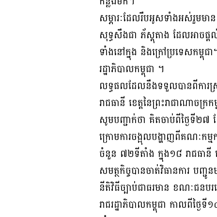
កន្លងមក។
សម្ភារៈដែលរឹបអូសទាំងអស់រួមមានទូ
សុទ្ធសឹងជា ភ័ស្តុតាង ដែលអាចផ្តល
ទាំងនៅក្នុង និងក្រៅប្រទេសកម្ពុជា
រដ្ឋាភិបាលកម្ពុជា ។
លទ្ធផលដែលនឹងទទួលបានពីការស្រាវជ្
រាជធានី ខេត្តនៃព្រះរាជាណាចក្រកម
សូមបញ្ជាក់ថា គិតចាប់ពីថ្ងៃទី២៧
ក្រោមការចង្អុលបង្ហាញពីគណៈកម្មកា
ចំនួន ៧២ទីតាំង ក្នុង១៨ រាជធា
សមត្ថកិច្ចបានចាត់វិធានការ បញ្ជ
នីតិវិធីច្បាប់ជាធរមាន ខណៈជន
រាជរដ្ឋាភិបាលកម្ពុជា កាលពីថ្ងៃទ