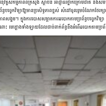
សកម្មភាពពីក្រសួង ស្ថាប័ន អាជ្ញាធរថ្នាក់ក្រោមជាតិ និងសមត្ថកិច្
័ន្ធបច្ចេកវិទ្យាឱ្យមានប្រសិទ្ធភាពខ្ពស់ សំដៅចូលរួមចំណែកថែរក្ស
ភាពសង្គម។ ក្នុងការបោសសម្អាតការឆបោកតាមប្រព័ន្ធបច្ចេកវិទ្យា ន
ុតចំពោះ មេខ្លោងទាំងឡាយដែលជាប់ពាក់ព័ន្ធនឹងអំពើឆបោកតាមប្រព័ន្