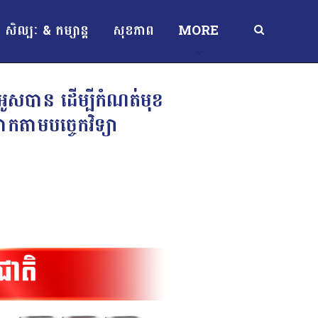
សិល្បៈ & កម្សាន្ត
សុខភាព
MORE
បអូសបាន ដើម្បីកំណត់មុខ
ោកតាមបច្ចេកវិទ្យា