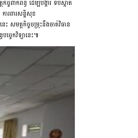
ចពាក់ព័ន្ធ ដើម្បីបង្ការ ទប់ស្កាត់
ា ការពារសន្តិសុខ
េះ សមត្ថកិច្ចចម្រុះនឹងចាត់វិធាន
ធបច្ចេកវិទ្យានេះ៕