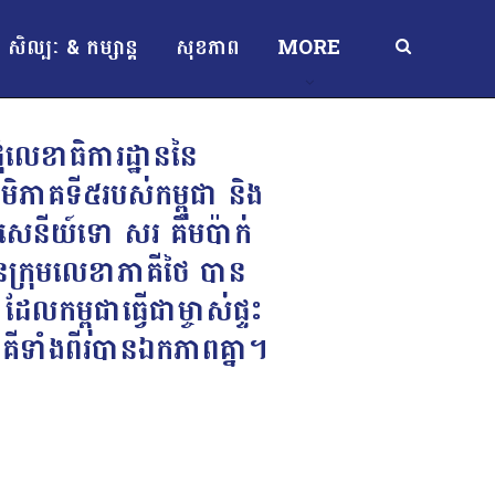
សិល្បៈ & កម្សាន្ត
សុខភាព
MORE
ជុំលេខាធិការដ្ឋាននៃ
ិភាគទី៥របស់កម្ពុជា និង
តមសេនីយ៍ទោ សរ គឹមប៉ាក់
ធានក្រុមលេខាភាគីថៃ បាន
កម្ពុជាធ្វើជាម្ចាស់ផ្ទះ
ភាគីទាំងពីរបានឯកភាពគ្នា។