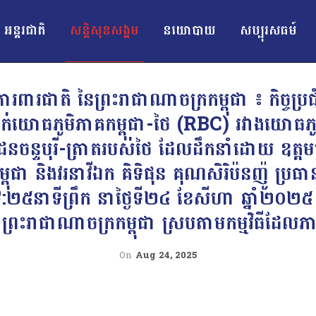
អន្ដរជាតិ
សន្តិសុខសង្គម
នយោបាយ
សប្បុរសធម៍
ការពារជាតិ នៃព្រះរាជាណាចក្រកម្ពុជា ៖ កិច្ចប្រ
្នាក់យោធភូមិភាគកម្ពុជា-ថៃ (RBC) រវាងយោធភូម
រំដែនចន្ទបុរី-ត្រាតរបស់ថៃ ដែលដឹកនាំដោយ ឧត្
្ពុជា និងវរនាវីឯក គិទិផុន គុណសិរិប៉នញ៉ូ ប្រ
២៥នាទីព្រឹក នាថ្ងៃទី២៤ ខែសីហា ឆ្នាំ២០២៥ ដែល
ិន ព្រះរាជាណាចក្រកម្ពុជា ស្របតាមកម្មវិធីដែល
On
Aug 24, 2025