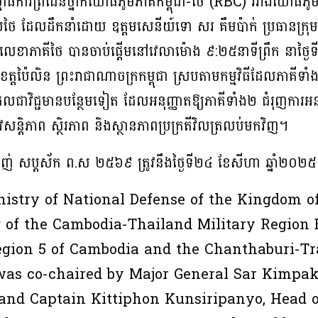
ម្មាធិការព្រំដែនថ្នាក់យោធភូមិភាគកម្ពុជា-ថៃ (RBC) រវាងយោធភូម
តរបស់ថៃ ដែលដឹកនាំដោយ ឧត្តមសេនីយ៍ទោ សរ គឹមប៉ាក់ ប្រធានក្រុម
្រុមលេខាភាគីថៃ បានចាប់ផ្តើមនៅវេលាម៉ោង ៩:២៥នាទីព្រឹក នាថ្
តទៅនៅខេត្តប៉ៃលិន ព្រះរាជាណាចក្រកម្ពុជា ស្របតាមកម្មវិធីដែលភាគីទ
ជាវិជ្ជមានបន្ថែមទៀត ដែលអនុញ្ញាតឱ្យភាគីទាំង២ ជំរុញការអន
ន្តិភាព ស្ថិរភាព និងស្ថានភាពប្រក្រតីវិលត្រលប់មកវិញ។
ំម្សាញ់ សប្តស័ក ព.ស ២៥៦៩ ត្រូវនឹងថ្ងៃទី២៤ ខែសីហា ឆ្នាំ២០២៥
nistry of National Defense of the Kingdom o
g of the Cambodia-Thailand Military Region
egion 5 of Cambodia and the Chanthaburi-Tr
s co-chaired by Major General Sar Kimpak,
and Captain Kittiphon Kunsiripanyo, Head of