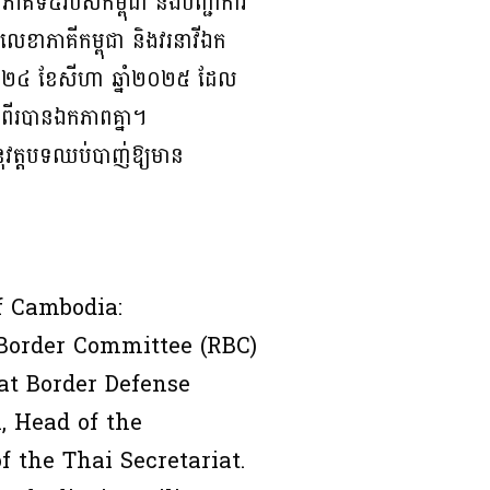
ិភាគទី៥របស់កម្ពុជា និងបញ្ជាការ
លេខាភាគីកម្ពុជា និងវរនាវីឯក
ងៃទី២៤ ខែសីហា ឆ្នាំ២០២៥ ដែល
ាំងពីរបានឯកភាពគ្នា។
ុវត្តបទឈប់បាញ់ឱ្យមាន
f Cambodia:
 Border Committee (RBC)
at Border Defense
 Head of the
 the Thai Secretariat.