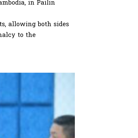
mbodia, in Pailin
ts, allowing both sides
malcy to the