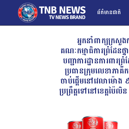
ព័ត៌មានជាតិ
អ្នកនាំពាក្យក្រសួង
គណៈកម្មាធិការព្រំដែនថ
បញ្ជាការដ្ឋានការពារព្
ប្រធានក្រុមលេខាភាគីកម
ចាប់ផ្តើមនៅវេលាម៉ោង ៩:
ប្រព្រឹត្តទៅនៅខេត្តប៉ៃល