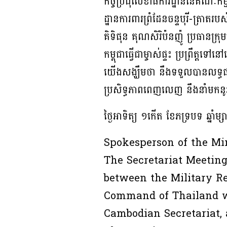
កិច្ចប្រជុំលេខាធិការដ្ឋាននៃគណៈក
ដ្ឋានការពារព្រំដែនចន្ទបុរី-ត្រា
គិទិផុន គុណសិរិប៉នញ៉ូ ប្រធានក
កម្ពុជាធ្វើជាម្ចាស់ផ្ទះ ប្រព្រឹត្
យើងសង្ឃឹមថា នឹងទទួលបានលទ្ធផល
ប្រសិទ្ធភាពពេញលេញ នឹងនាំមកនូវស
ថ្ងៃអាទិត្យ ១កើត ខែភទ្របទ ឆ្នា
Spokesperson of the Mi
The Secretariat Meetin
between the Military R
Command of Thailand wa
Cambodian Secretariat, 