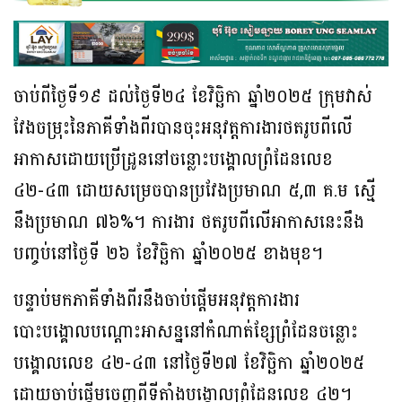
ចាប់ពីថ្ងៃទី១៩ ដល់ថ្ងៃទី២៤ ខែវិច្ឆិកា ឆ្នាំ២០២៥ ក្រុមវាស់
វែងចម្រុះនៃភាគីទាំងពីរបានចុះអនុវត្តការងារថតរូបពីលើ
អាកាសដោយប្រើដ្រូននៅចន្លោះបង្គោលព្រំដែនលេខ
៤២-៤៣ ដោយសម្រេចបានប្រវែងប្រមាណ ៥,៣ គ.ម ស្មើ
នឹងប្រមាណ ៧៦%។ ការងារ ថតរូបពីលើអាកាសនេះនឹង
បញ្ចប់នៅថ្ងៃទី ២៦ ខែវិច្ឆិកា ឆ្នាំ២០២៥ ខាងមុខ។
បន្ទាប់មកភាគីទាំងពីរនឹងចាប់ផ្តើមអនុវត្តការងារ
បោះបង្គោលបណ្តោះអាសន្ននៅកំណាត់ខ្សែព្រំដែនចន្លោះ
បង្គោលលេខ ៤២-៤៣ នៅថ្ងៃទី២៧ ខែវិច្ឆិកា ឆ្នាំ២០២៥
ដោយចាប់ផ្តើមចេញពីទីតាំងបង្គោលព្រំដែនលេខ ៤២។