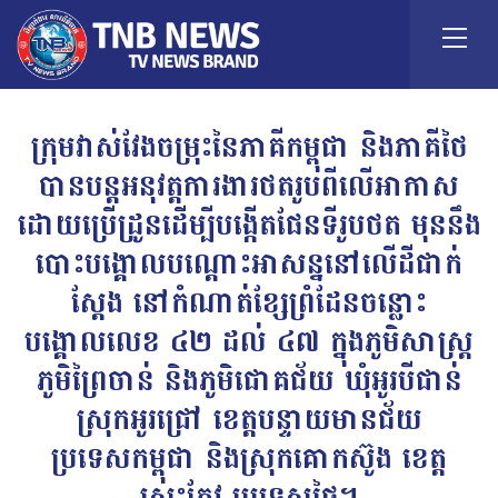
ក្រុមវាស់វែងចម្រុះនៃភាគីកម្ពុជា និងភាគីថៃ
បានបន្តអនុវត្តការងារថតរូបពីលើអាកាស
ដោយប្រើដ្រូនដើម្បីបង្កើតផែនទីរូបថត មុននឹង
បោះបង្គោលបណ្តោះអាសន្ននៅលើដីជាក់
ស្តែង នៅកំណាត់ខ្សែព្រំដែនចន្លោះ
បង្គោលលេខ ៤២ ដល់ ៤៧ ក្នុងភូមិសាស្ត្រ
ភូមិព្រៃចាន់ និងភូមិជោគជ័យ ឃុំអូរបីជាន់
ស្រុកអូរជ្រៅ ខេត្តបន្ទាយមានជ័យ
ប្រទេសកម្ពុជា និងស្រុកគោកស៊ូង ខេត្ត
ស្រះកែវ ប្រទេសថៃ។