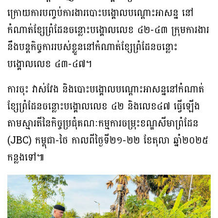
ក្រោយការបញ្ចប់ការងារបោះបង្គោលបណ្តោះអាសន្ន នៅ
កំណាត់ខ្សែព្រំដែនចន្លោះបង្គោលលេខ ៤២-៤៣ ក្រុមការងារ
នឹងបន្តកិច្ចការរបស់ខ្លួននៅកំណាត់ខ្សែព្រំដែនចន្លោះ
បង្គោលលេខ ៤៣-៤៧។
ការចុះ វាស់វែង និងបោះបង្គោលបណ្តោះអាសន្ននៅកំណាត់
ខ្សែព្រំដែនចន្លោះបង្គោលលេខ ៤២ និងលេខ៤៧ ធ្វើឡើង
តាមស្មារតីនៃកិច្ចប្រជុំគណៈកម្មការចម្រុះខណ្ឌសីមាព្រំដែន
(JBC) កម្ពុជា-ថៃ កាលពីថ្ងៃទី២១-២២ ខែតុលា ឆ្នាំ២០២៥
កន្លងទៅ៕