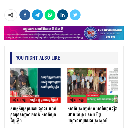
You Might Also Like
សន្តិសុខសង្គម
សន្តិសុខសង្គម
សមត្ថកិច្ចស្រុករតនមណ្ឌល ឃាត់
ករណីគ្រោះថ្នាក់ចរាចរណ៍បង្ករឡើង
ខ្លួនមុខសញ្ញា០២នាក់ ករណីលួច
ដោយឈ្មោះ សាម ម៉ីជូ
ខ្សែភ្លើង
បណ្ដាលឱ្យជនរងគ្រោះស្លាប់…