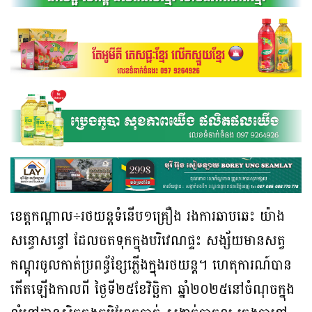
ខេត្តកណ្តាល÷រថយន្តទំនើប១គ្រឿង រងការឆាបឆេះ យ៉ាង
សន្ធោសន្ធៅ ដែលចតទុកក្នុងបរិវេណផ្ទះ សង្ស័យមានសត្វ
កណ្តុរចូលកាត់ប្រពន្ធ័ខ្សែភ្លើងក្នុងរថយន្ត។ ហេតុការណ៍បាន
កើតឡើងកាលពី ថ្ងៃទី២៥ខែវិច្ឆិកា ឆ្នាំ២០២៥នៅចំណុចក្នុង