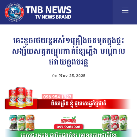
ឆេះខូចរថយន្តអស់១គ្រឿងចតទុកក្នុងផ្ទះ
សង្ស័យសត្វកណ្តុរកាត់ខ្សែភ្លើង បណ្តាល
អោយឆ្លងចរន្ត
On
Nov 25, 2025