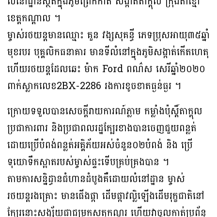
លំនៅដ្ឋានស្ថិតក្នុងភូមិព្រែកកាត់ សង្កាត់តាក្តុល ក្រុងតាខ្មៅ
ខេត្តកណ្តាល ។
ម្ចាស់រថយន្តមានឈ្មោះ គួន វង្សសុគន្ធី ភេទប្រុសអាយុ៣៥ឆ្នាំ
មុខរបរ បុគ្គលិកធនាគារ មានទីលំនៅក្នុងភូមិសង្កាត់កើតហេតុ
ហើយរថយន្តដែលឆេះ ម៉ាក Ford ពណ៌ស សេរីឆ្នាំ២០២០
ពាក់ស្លាកលេខ2BX-2286 រងការខូចខាតធ្ងន់ធ្ងរ ។
ក្រោយទទួលបានសេចក្តីរាយការណ៍ភ្លាម កម្លាំងប៉ុស្តិ៍តាក្តុល
ប្រជាការពារ និងប្រជាពលរដ្ឋក្បែរខាងបានចេញជួយពន្លត់
ដោយប្រើបំពង់ពន្លត់អគ្គិភ័យអស់ចំនួន០២បំពង់ និង ប្រើ
ទុយោទឹកស្អាតរបស់ម្ចាស់ផ្ទះទើបគ្រប់គ្រងបាន ។
តាមការសន្និដ្ធានជំហានដំបូងគឺដោយលំនៅដ្ឋាន ម្ចាស់
រថយន្តរងគ្រោះ មានផើងផ្កា ដើមផ្កាវល្លិឡើងដើមរុក្ខជាតិនៅ
ក្បែរនោះសង្ស័យជាជម្រកសត្វកណ្តុរ ហើយវាចូលកាត់ប្រព័ន្ធ