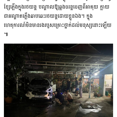
ខ្សែភ្លើងក្នុងរថយន្ត បណ្តាលឱ្យឆ្លងចរន្តចេញពីអាគុយ ក្លាយ
ជាអណ្តាតភ្លើងឆាបឆេះរថយន្តដោយខ្លួនឯង។ ក្នុង
ហេតុការណ៍មិនមានរងរបួសគ្រោះថ្នាក់ដល់មនុស្សនោះឡើយ
៕