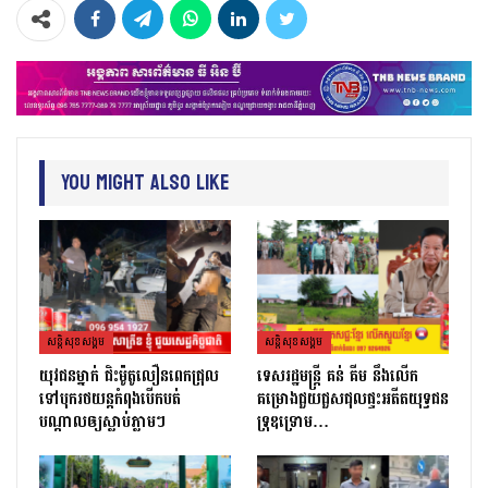
You Might Also Like
សន្តិសុខសង្គម
សន្តិសុខសង្គម
យុវជនម្នាក់ ជិះម៉ូតូលឿនពេកជ្រុល
ទេសរដ្ឋមន្រ្តី គន់ គីម នឹងលើក
ទៅបុករថយន្តកំពុងបើកបត់
គម្រោងជួយជួសជុលផ្ទះអតីតយុទ្ធជន
បណ្តាលឲ្យស្លាប់ភ្លាមៗ
ទ្រុឌទ្រោម…