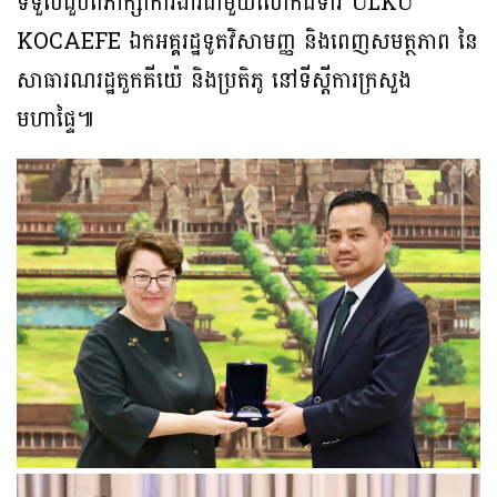
ទទួលជួបពិភាក្សាការងារជាមួយលោកជំទាវ ÜLKÜ
KOCAEFE ឯកអគ្គរដ្ឋទូតវិសាមញ្ញ និងពេញសមត្ថភាព នៃ
សាធារណរដ្ឋតួកគីយ៉េ និងប្រតិភូ នៅទីស្តីការក្រសួង
មហាផ្ទៃ៕