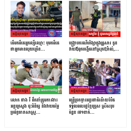
សន្តិសុខសង្គម
សន្តិសុខសង្គម
តេីមកពីគេអ្នកល្បីឈ្មោះ​ ឫមកពីគេ
បង្ក្រាបករណីហិង្សាក្នុងគ្រួសារ កូន
ជាអ្នកមានលុយច្រេីន​…
វាយឪពុកបង្កើតនៅស្រុកឱរ៉ាល់,…
សន្តិសុខសង្គម
សន្តិសុខសង្គម
លោក ផាង វី ដឹកនាំក្រុមការងារ
មន្ត្រីច្រកទ្វារអន្តរជាតិប៉ោយប៉ែត
អន្តរក្រសួង ចុះពិនិត្យ និងវាយតម្លៃ
ទទួលពលរដ្ឋខ្មែរប្រុស ស្រីសរុប
ប្រព័ន្ធធារាសាស្ត្រ…
ចំនួន ៧១នាក់…