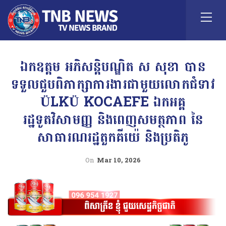
ឯកឧត្តម អភិសន្តិបណ្ឌិត ស សុខា បាន
ទទួលជួបពិភាក្សាការងារជាមួយលោកជំទាវ
ÜLKÜ KOCAEFE ឯកអគ្គ
រដ្ឋទូតវិសាមញ្ញ និងពេញសមត្ថភាព នៃ
សាធារណរដ្ឋតួកគីយ៉េ និងប្រតិភូ
On
Mar 10, 2026