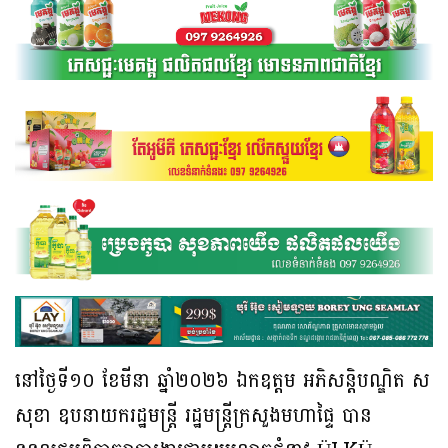
នៅថ្ងៃទី១០ ខែមីនា ឆ្នាំ២០២៦ ឯកឧត្តម អភិសន្តិបណ្ឌិត ស
សុខា ឧបនាយករដ្ឋមន្ត្រី រដ្ឋមន្ត្រីក្រសួងមហាផ្ទៃ បាន