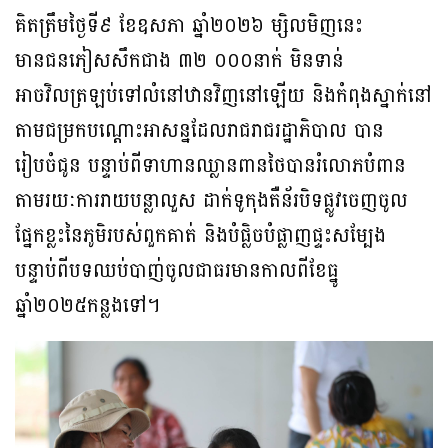
គិតត្រឹមថ្ងៃទី៩ ខែឧសភា ឆ្នាំ២០២៦ ម្សិលមិញនេះ
មានជនភៀសសឹកជាង ៣២ ០០០នាក់ មិនទាន់
អាចវិលត្រឡប់ទៅលំនៅឋានវិញនៅឡើយ និងកំពុងស្នាក់នៅ
តាមជម្រកបណ្តោះអាសន្នដែលរាជរាជរដ្ឋាភិបាល បាន
រៀបចំជូន បន្ទាប់ពីទាហានឈ្លានពានថៃបានរំលោភបំពាន
តាមរយៈការរាយបន្លាលួស ដាក់ទូកុងតឺន័របិទផ្លូវចេញចូល
ផ្នែកខ្លះនៃភូមិរបស់ពួកគាត់ និងបំផ្លិចបំផ្លាញផ្ទះសម្បែង
បន្ទាប់ពីបទឈប់បាញ់ចូលជាធរមានកាលពីខែធ្នូ
ឆ្នាំ២០២៥កន្លងទៅ។