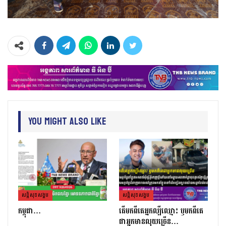
You Might Also Like
សន្តិសុខសង្គម
សន្តិសុខសង្គម
កម្ពុជា…
តេីមកពីគេអ្នកល្បីឈ្មោះ​ ឫមកពីគេ
ជាអ្នកមានលុយច្រេីន​…