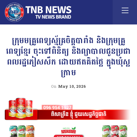
ក្រុមមគ្រូពេទ្យស្ម័គ្រចិត្តបារាំង និងក្រុមគ្រូ
ពេទ្យខ្មែរ ចុះទៅពិនិត្យ និងព្យាបាលជូនប្រជា
ពលរដ្ឋភៀសសឹក ដោយឥតគិតថ្លៃ ក្នុងឃុំស្ល
ក្រាម
On
May 10, 2026