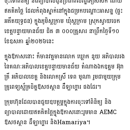
ចុះទៅពិនិត្យ និងព្យាបាលជូនប្រជាពលរដ្ឋភៀសសឹក ដោយ
ឥតគិតថ្លៃ ដែលកំពុងស្នាក់នៅក្នុងជម្រកបណ្តោះអាសន្ន (ផ្ទះ
អតីតយុទ្ធជន) ក្នុងភូមិស្លក្រាម ឃុំស្លក្រាម ស្រុកស្វាយចេក
ខេត្តបន្ទាយមានជ័យ ជិត ៣ ០០០គ្រួសារ នាព្រឹកថ្ងៃទី១០
ខែឧសភា ឆ្នាំ២០២៦នេះ
ក្នុងឱកាសនោះ ក៏មានវត្តមានលោក ឃ្លោក នួយ អភិបាលរង
នៃគណៈអភិបាលខេត្តបន្ទាយមានជ័យ តំណាងឯកឧត្តម អ៊ុរា
ត្រី អភិបាលខេត្ត និងលោកស្រី ទេព មូណា រួមជាមួយក្រុម
គ្រូពេទ្យស័្មគ្រចិត្តឱសថស្ថាន ដឺឡាហ្គារ ផងដែរ។
ក្រុមហ៊ុនដែលបានជួយឧបត្ថម្ភក្នុងការចុះទៅពិនិត្យ និង
ព្យាបាលដោយឥតគិតថ្លៃក្នុងឱកាសនោះរួមមាន AEMC
ឱសថស្ថាន ដឺឡាហ្គារ និងHamariya។