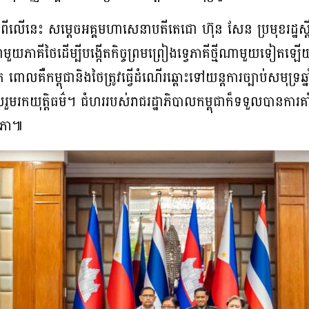
មពីលើនេះ សម្តេចអគ្គមហាសេនាបតីតេជោ ហ៊ុន សែន ប្រមុខរដ្ឋស្តី
ចាជាមួយភាគីថៃដើម្បីបង្កើតកិច្ចព្រមព្រៀងទ្វេភាគីថ្មីណាមួយទៀតឡើ
ពោលគឺកម្ពុជានិងថៃ​ត្រូវធ្វើដំណើរឆ្ពោះទៅយន្តការច្បាប់សមុទ្
រកយុត្តិធម៌។ ជំហររបស់រាជរដ្ឋាភិបាលកម្ពុជាក៏ទទួលបានការគាំ
ឋសភា៕