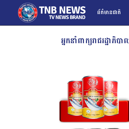
ព័ត៌មានជាតិ
អ្នកនាំពាក្យរាជរដ្ឋាភិ