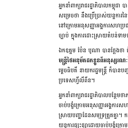
អ្នកនាំពាក្យរាជរដ្ឋាភិបាលកម្ពុជា បា
សម្រេចថា នឹង​ប្រើប្រាស់យន្តការ
នៅក្រោម​អនុសញ្ញា​អង្គការ​សហប្រជ
ច្បាប់ ក្នុងការដោះស្រាយតំបន់ទាមទ
ឯកឧត្តម ប៉ែន បូណា បានថ្លែង​ថា ជ
មន្ត្រីថៃ​អនុម័ត​ដក​ខ្លួន​ពី​អនុស្សរណៈ​
ម្តេចធិបតី នាយក​រដ្ឋ​មន្ត្រី ​ក៏បាន​
ប្រទេសហ្វីលីពីន។
អ្នកនាំពាក្យរាជរដ្ឋាភិបាលបន្ថែមថ
ចាប់បង្ខំក្រោមអនុសញ្ញាអង្គការសហ
ស្រាយបញ្ហាដែនសមុទ្រត្រួតគ្នា។ ក
យន្តការផ្សះផ្សាដោយចាប់បង្ខំក្រោ