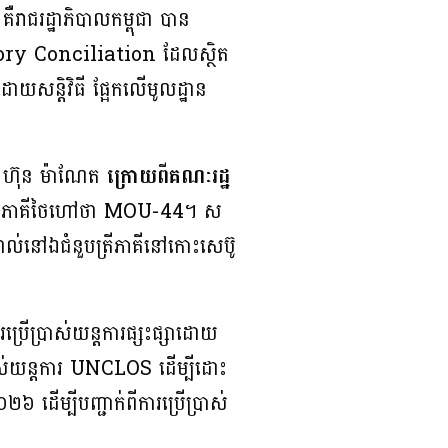
 ​គឺរាជរដ្ឋាភិបាលកម្ពុជា បាន
mpulsory Conciliation ដែលស្ថិត
ន្តិវិធី ផ្អែក​លើ​មូល​ដ្ឋាន​
ី​ ហ៊ុន ម៉ាណែត
ក្រោយ​ពីគណៈ​រដ្ឋ
2001 ឬភាគីថៃហៅថា MOU-44។ ស
់​នៅឯ​ជំនួប​ត្រី​ភាគី​នៅកោះ​សេប៊ូ​
ារប្រើប្រាស់យន្តការផ្សះផ្សាដោយ
ប្រាស់យន្តការ UNCLOS ដើម្បីដោះ
៦ ដើម្បីបញ្ជាក់ពីការប្រើប្រាស់