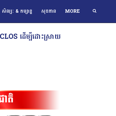
សិល្បៈ & កម្សាន្ត
សុខភាព
MORE
CLOS ដើម្បី​ដោះ​ស្រាយ​​