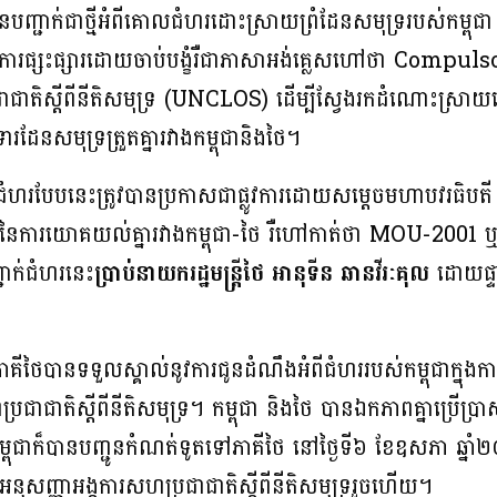
នបញ្ជាក់ជាថ្មី​អំពី​គោល​ជំហរ​ដោះស្រា​យ​ព្រំដែន​សមុទ្រ​របស់​កម្ពុជា
​នៃ​ការផ្សះផ្សារ​ដោយ​ចាប់​បង្ខំ​រឺ​ជា​ភាសាអង់គ្លេសហៅថា Co
ាជាតិស្តីពីនីតិសមុទ្រ (UNCLOS) ដើម្បីស្វែងរកដំណោះស្រាយដោយស
ារដែនសមុទ្រត្រួតគ្នារវាងកម្ពុជានិងថៃ។
ំហរបែបនេះ​ត្រូវបាន​ប្រកាសជាផ្លូវការ​ដោយ​សម្តេច​មហាបវរ​ធិបត
នៃ​ការ​យោគ​យល់​គ្នារ​វាង​កម្ពុជា-ថៃ រឺហៅកាត់ថា MOU-
បញ្ជាក់ជំហរនេះ
ប្រាប់​នាយក​រដ្ឋមន្ត្រីថៃ អានុទីន ឆានវីរៈគុល
ដោយផ្ទាល
ាភាគីថៃបានទទួលស្គាល់នូវការជូនដំណឹងអំពីជំហររបស់កម្ពុជាក្នុងក
ប្រជាជាតិស្តីពីនីតិសមុទ្រ។ កម្ពុជា និងថៃ បានឯកភាពគ្នាប្រើ
ម្ពុជាក៏បានបញ្ជូនកំណត់ទូតទៅភាគីថៃ នៅថ្ងៃទី៦ ខែឧសភា ឆ្នាំ២០២
មអនុសញ្ញាអង្គការសហប្រជាជាតិស្តីពីនីតិសមុទ្ររួចហើយ។