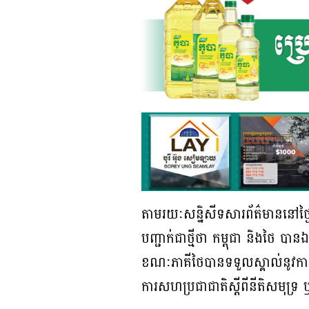
តាមរយៈសន្និសីទសារព័ត៌មាននៅថ្ងៃទ
បញ្ជាក់ជាថ្មីថា កម្ពុជា និងថៃ បា
ខណៈ​ភាគី​ថៃ​បាន​ទទួល​ស្គាល់​នូវ​ការ​ជ
ការសហប្រជាជាតិស្តីពីនីតិសមុ