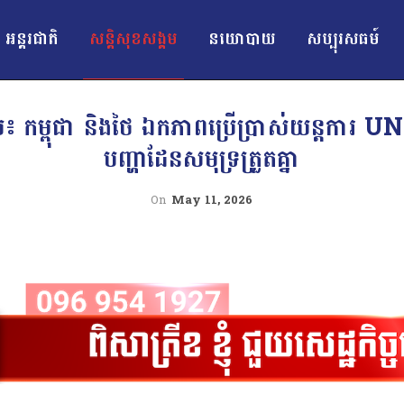
អន្ដរជាតិ
សន្តិសុខសង្គម
នយោបាយ
សប្បុរសធម៍
បាល៖ កម្ពុជា និងថៃ ឯកភាពប្រើប្រាស់យន្តការ UN
បញ្ហាដែនសមុទ្រត្រួតគ្នា
On
May 11, 2026