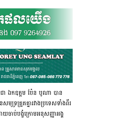
ពុជា​ ឯកឧត្តម ប៉ែន បូណា បាន​
សមុទ្រត្រួតគ្នារវាង​ប្រទេសទាំងពីរ
​ដោយ​ចាប់​បង្ខំ​ក្រោមអនុសញ្ញាអង្គ