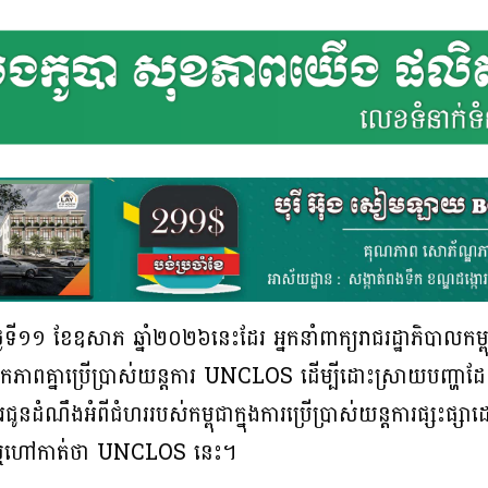
ី១១ ខែឧសាភ ឆ្នាំ២០២៦នេះដែរ អ្នកនាំ​ពាក្យ​រាជ​រដ្ឋាភិបាល​កម្
នឯកភាពគ្នា​ប្រើ​ប្រាស់​យន្តការ UNCLOS ដើម្បីដោះស្រាយបញ្ហាដែន
ូន​ដំណឹង​អំពី​ជំហរ​របស់​កម្ពុជា​ក្នុង​ការ​ប្រើប្រាស់​យន្តការ​ផ្សះផ្សា
ទ្រ ឬហៅកាត់ថា UNCLOS នេះ​។