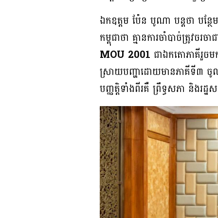
ឯកឧត្តម ប៉ែន បូណា បន្តថា បន្ថែ
កម្ពុជាថា គ្មានការចាំបាច់ត្រូវចរ
MOU 2001
ជាឯកតោភាគីរួចមក 
ស្រាយបញ្ហាដោយមានភាគីទី៣ ចូលរួម
បញ្ញត្តិ​ទាំងពីរគឺ ព្រឹទ្ធសភា និងរដ្