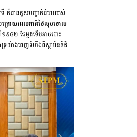
ទី ក៏បាន​គូសបញ្ជាក់ជំហររបស់
យ
ក្រោយពេលភាគីថៃលុបចោល
រឆ្នាំ១៩៨២ តែម្តងទើបអាចដោះ
ទ្រយ៉ាងពេញទំហឹងពីស្ថាប័ននីតិ