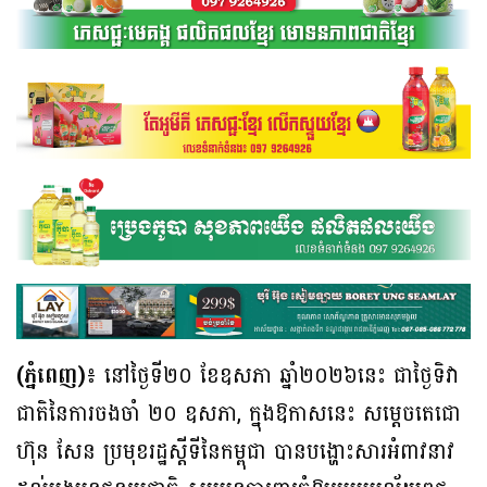
(ភ្នំពេញ)៖
នៅថ្ងៃទី២០ ខែឧសភា ឆ្នាំ២០២៦នេះ ជាថ្ងៃទិវា
ជាតិនៃការចងចាំ ២០ ឧសភា, ក្នុងឱកាសនេះ សម្តេចតេជោ
ហ៊ុន សែន ប្រមុខរដ្ឋស្តីទីនៃកម្ពុជា បានបង្ហោះសារអំពាវនាវ