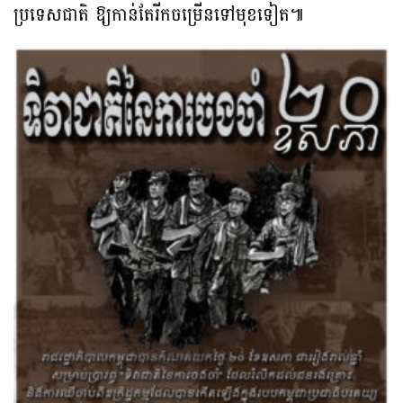
ប្រទេសជាតិ ឱ្យកាន់តែរីកចម្រើនទៅមុខទៀត៕