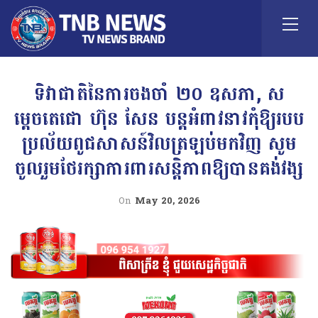
ទិវាជាតិនៃការចងចាំ ២០ ឧសភា, ស
ម្តេចតេជោ ហ៊ុន សែន បន្តអំពាវនាវកុំឱ្យរបប
ប្រល័យពូជសាសន៍វិលត្រឡប់មកវិញ សូម
ចូលរួមថែរក្សាការពារសន្តិភាពឱ្យបានគង់វង្ស
On
May 20, 2026