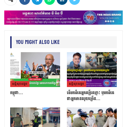
You Might Also Like
សន្តិសុខសង្គម
សន្តិសុខសង្គម
កម្ពុជា…
តេីមកពីគេអ្នកល្បីឈ្មោះ​ ឫមកពីគេ
ជាអ្នកមានលុយច្រេីន​…