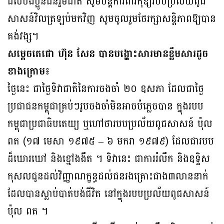
ដល់បងប្អូនជនរួមជាតិ សូមបន្តការពារកុំឱ្យរបបប្រល័យពូជ
សាសន៍វិលត្រឡប់មកវិញ សូមចូលរួមថែរក្សាសន្តិភាពឱ្យបាន
គង់វង្ស។
សម្តេចតេជោ ហ៊ុន សែន បានបង្ហោះសារមានខ្លឹមសារដូច
ខាងក្រោម៖
ថ្ងៃនេះ ជាថ្ងៃទិវាជាតិនៃការចងចាំ ២០ ឧសភា ដែលជាថ្ងៃ
ប្រជាជនកម្ពុជាគ្រប់ៗរូបចងចាំមិនអាចបំភ្លេចបាន ក្នុងរបប
កម្ពុជាប្រជាធិបតេយ្យ ឬហៅថារបបប្រល័យពូជសាសន៍ ប៉ុល
ពត (១៧ មេសា ១៩៧៥ – ៦ មករា ១៩៧៩) ដែលជារបប
ដ៏ឃោរឃៅ និងខ្មៅងងឹត ។ ទិវានេះ ជាការរំលឹក និងឧទ្ទិស
កុសលជូនដល់វិញ្ញាណក្ខន្ធដល់ជនរងគ្រោះជាង៣លាននាក់
ដែលបានស្លាប់បាត់បង់ជីវិត នៅក្នុងរបបប្រល័យពូជសាសន៍
ប៉ុល ពត ។