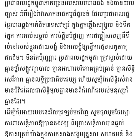
ប្រជាពលរដ្ឋកម្ពុជាភាគច្រើនលើសលប់បានដឹង និងបានយល់
ច្បាស់ អំពីរឿងរ៉ាវសោកនាដកម្មដ៏ជូរចត់ ដែលប្រជាពលរដ្ឋ
ខ្មែរបានឆ្លងកាត់ជិត៣ទសវត្សរ៍ ក្នុងភ្នក់ភ្លើងសង្គ្រាម និងទឹក
ភ្នែក ការកាប់សម្លាប់ ការបំផ្លិចបំផ្លាញ ការជម្លៀសចេញពីទី
លំនៅរបស់ខ្លួនដោយបង្ខំ និងការបង្ខំឱ្យធ្វើការដូចសត្វធាតុ
ជាដើម។ មិនតែប៉ុណ្ណោះ ប្រជាពលរដ្ឋកម្ពុជា ត្រូវស្លាប់ដោយ
គ្មានថ្នាំសង្កូវព្យាបាល គ្មានអាហារបរិភោគគ្រប់គ្រាន់ គ្មានសិទ្ធិ
សេរីភាព គ្មានលទ្ធិប្រជាធិបតេយ្យ ហើយសូម្បីតែសិទ្ធិរស់រាន
មានជីវិតដែលជាសិទ្ធិមូលដ្ឋានមានពីកំណើតរបស់មនុស្សក៏
គ្មានដែរ។
ដើម្បីកុំអោយរបបនេះវិលត្រឡប់មកវិញ សូមចូលរួមថែរក្សា
ការពារសន្តិភាពឱ្យបានគង់វង្ស ពីព្រោះសន្តិភាពបានផ្តល់
ឱកាសគ្រប់យ៉ាងក្នុងការកសាងសង្គមគ្រួសារ សហគមន៍ និង