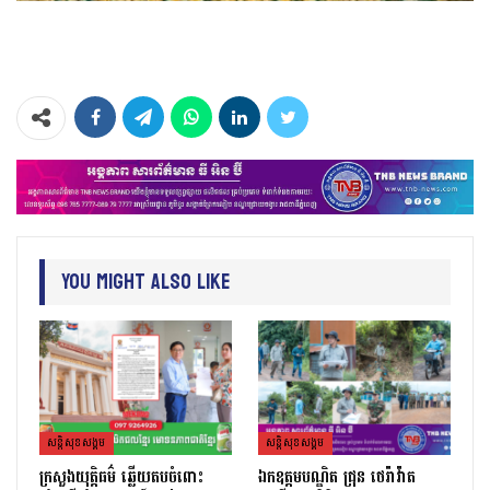
You Might Also Like
សន្តិសុខសង្គម
សន្តិសុខសង្គម
ក្រសួងយុត្តិធម៌ ឆ្លើយតបចំពោះ
ឯកឧត្តមបណ្ឌិត ជ្រុន ថេរ៉ាវ៉ាត