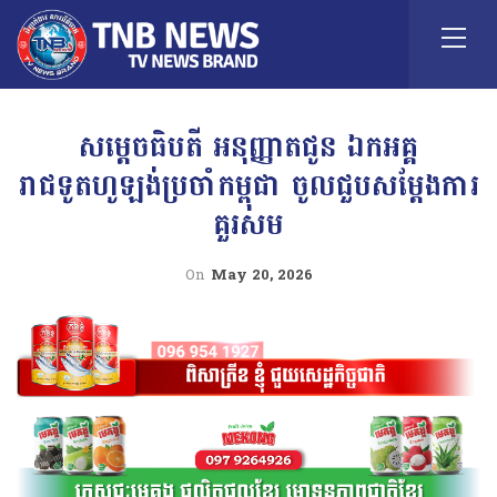
សម្តេចធិបតី អនុញ្ញាតជូន ឯកអគ្គ
រាជទូតហូឡង់ប្រចាំកម្ពុជា ចូលជួបសម្តែងការ
គួរសម
On
May 20, 2026