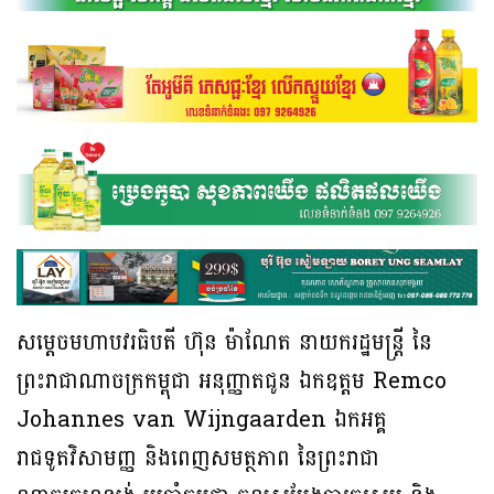
សម្តេចមហាបវរធិបតី ហ៊ុន ម៉ាណែត នាយករដ្ឋមន្ត្រី នៃ
ព្រះរាជាណាចក្រកម្ពុជា អនុញ្ញាតជូន ឯកឧត្តម Remco
Johannes van Wijngaarden ឯកអគ្គ
រាជទូតវិសាមញ្ញ និងពេញសមត្ថភាព នៃព្រះរាជា