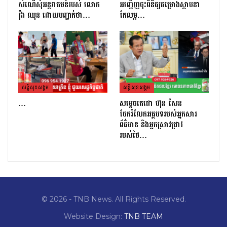
សំណើសុំអន្តរាគមន៍របស់ លោក
អញ្ជើញចុះពិនិត្យគម្រោងស្ថាបនា
រ៉ុង ឈុន ដោយបញ្ជាក់ថា…
កែលម្អ…
សន្តិសុខសង្គម
សន្តិសុខសង្គម
…
សម្តេចតេជោ ហ៊ុន សែន
ចែករំលែកអត្ថបទរបស់អ្នកសារ
ព័ត៌មាន និងអ្នកស្រាវជ្រាវ
របស់ថៃ…
© 2026 - TNB News. All Rights Reserved.
Website Design:
TNB TEAM