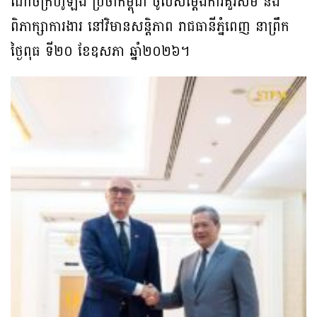
ណាចក្រហូឡង់ ប្រចាំកម្ពុជា ចូលសម្តែងការគួរសម និង
ពិភាក្សាការងារ នៅវិមានសន្តិភាព រាជធានីភ្នំពេញ នាព្រឹក
ថ្ងៃពុធ ទី២០ ខែឧសភា ឆ្នាំ២០២៦។