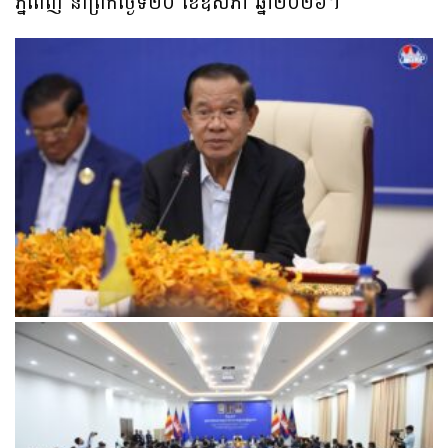
ភ្នំពេញ នាព្រឹកថ្ងៃទី២០ ខែឧសភា ឆ្នាំ២០២៦។