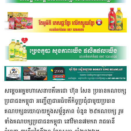
សម្តេចអគ្គមហាសេនាបតីតេជោ ហ៊ុន សែន ប្រធានគណបក្ស
ប្រជាជនកម្ពុជា អញ្ជើញជាអធិបតីកិច្ចប្រជុំជាមួយប្រធាន
គណបក្សនយោបាយក្នុងសម្ព័ន្ធភាព ចំនួន ២៩គណបក្ស រួម
ទាំងគណបក្សប្រជាជនកម្ពុជា នៅវិមាន៧មករា រាជធានី