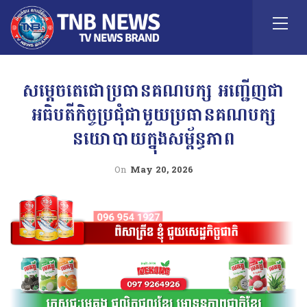
សម្តេចតេជោប្រធានគណបក្ស អញ្ជើញជា
អធិបតីកិច្ចប្រជុំជាមួយប្រធានគណបក្ស
នយោបាយក្នុងសម្ព័ន្ធភាព
On
May 20, 2026