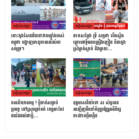
សន្តិសុខសង្គម
សន្តិសុខសង្គម
កោះកុងសែនជ័យនាវាចម្បាំងរបស់
តារាសម្ដែង ទ្រី សក្កដា បើកស្ថិត
កម្ពុជា បង្ហាញអានុភាពលើលំហ
ក្រោមឥទ្ធិពលគ្រឿងញៀន កិនក្មេង
សមុទ្រ។
ស្រីម្នាក់ស្លាប់ និងម្ដាយ…
សន្តិសុខសង្គម
សន្តិសុខសង្គម
ករណីឃាតកម្ម ! ប្ដីចាក់សម្លាប់
ឧត្តមសេនីយ៍ទោ ស សំបូរធន
ប្រពន្ធ នៅស្រុកត្រាំកក់ ខេត្តតាកែវ
អញ្ជើញដឹកនាំកិច្ចប្រជុំត្រួតពិនិត្យ​
ជនដៃដល់ជាប្ដី…
ការងារហ្វឹកហ្វឺន