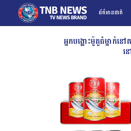
ព័ត៌មានជាតិ
អ្នកបង្ហោះម៉ូតូធំម្នាក់
នៅ