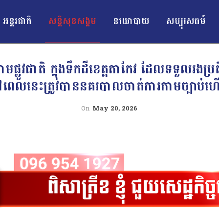
អន្ដរជាតិ
សន្តិសុខសង្គម
នយោបាយ
សប្បុរសធម៍
នៅតាមផ្លូវជាតិ ក្នុងទឹកដីខេត្តតាកែវ ដែលទទួលរង
ពេលនេះត្រូវបាននគរបាលចាត់ការតាមច្បាប់
On
May 20, 2026