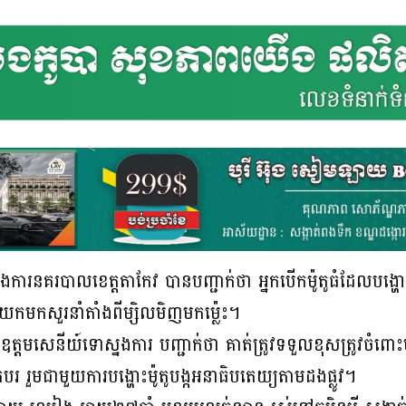
ារនគរបាលខេត្តតាកែវ បានបញ្ជាក់ថា អ្នកបើកម៉ូតូធំដែលបង្ហោះតាម
មកសួរនាំតាំងពីម្សិលមិញមកម្ល៉េះ។
ឧត្តមសេនីយ៍ទោស្នងការ បញ្ជាក់ថា គាត់ត្រូវទទួលខុសត្រូវចំពោះម
កបរ រួមជាមួយការបង្ហោះម៉ូតូបង្កអនាធិបតេយ្យតាមដងផ្លូវ។