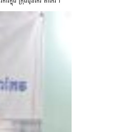
ការក្នុង ក្រុងដូនកែវ តាកែវ។