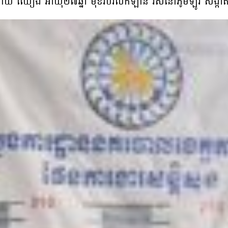
ះ ឡាយ ឈៀង អាយុ២៧ឆ្នាំ មុខរបរលក់ឡាន រស់នៅភូមិឡូរី សង្កាត់រ