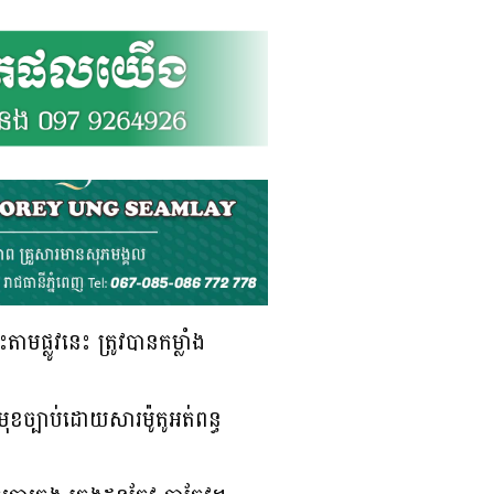
ផ្លូវនេះ ត្រូវបានកម្លាំង
ុខច្បាប់ដោយសារម៉ូតូអត់ពន្ធ