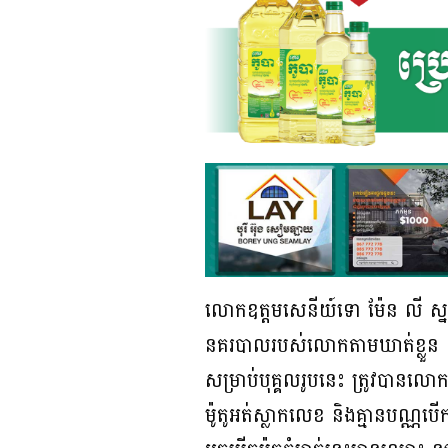
លោកឧត្តមសេនីយ៍ទោ ម៉ែន លី ស្នងក
នគរបាលរបស់លោកតាមឃាត់ខ្លួន យក
សម្រាប់បុគ្គលរូបនេះ ត្រូវបានលោក
ម៉ូតូអត់ស្លាកលេខ និងគ្មានបណ្ណបើ