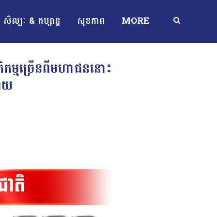
សិល្បៈ & កម្សាន្ត
សុខភាព
MORE
ប្រតិកម្មច្រើនពីមហាជននោះ
ហើយ