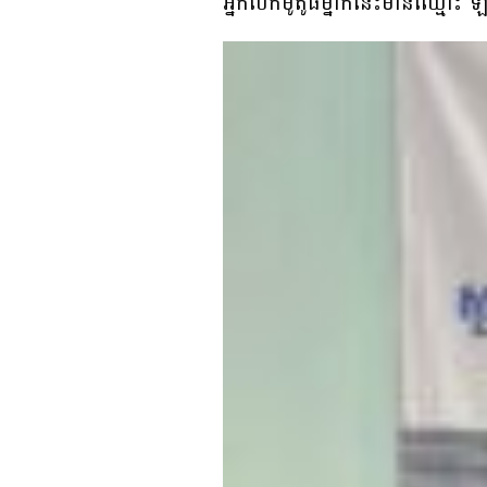
អ្នកបើកម៉ូតូធំម្នាក់នេះមានឈ្មោ