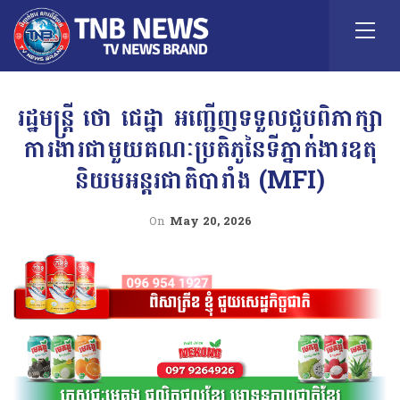
រដ្ឋមន្ត្រី ថោ ជេដ្ឋា អញ្ជើញទទួលជួបពិភាក្សា
ការងារជាមួយគណៈប្រតិភូនៃទីភ្នាក់ងារឧតុ
និយមអន្តរជាតិបារាំង (MFI)
On
May 20, 2026