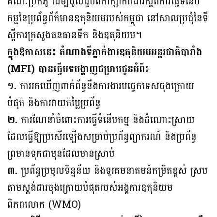
គណៈប្រតិភូ ដើម្បីចូលជួបពិភាក្សាការងារស្ដីពីការធ្វើទំនើប
កម្មនៃប្រព័ន្ធព័ត៌មានឧតុនិយមរបស់កម្ពុជា នៅសាលប្រជុំនៃទី
ស្ដីការក្រសួងធនធានទឹក និងឧតុនិយម។
ក្នុងឱកាសនេះ តំណាងទីភ្នាក់ងារឧតុនិយមអន្តរជាតិបារាំង
(MFI) បានធ្វើបទបង្ហាញជម្រាបជូនអំពី៖
១.
ការរកឃើញពាក់ព័ន្ធនឹងការងារបច្ចេកទេសចុងក្រោយ
បំផុត និងការវាយតម្លៃប្រព័ន្ធ
២.
ការណែនាំចំពោះការធ្វើទំនើបកម្ម និងដំណោះស្រាយ
ដែលធ្វើឱ្យប្រសើរឡើងសម្រាប់ប្រព័ន្ធព្យាករណ៍ និងប្រព័ន្ធ
ព្រមានទុកជាមុនដែលមានស្រាប់
៣.
ប្រព័ន្ធប្រមូលទិន្នន័យ និងទូរគមនាគមន៍កម្រិតខ្ពស់ ស្រប
តាមស្តង់ដារចុងក្រោយបំផុតរបស់អង្គការឧតុនិយម
ពិភពលោក (WMO)