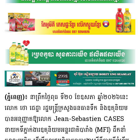
(ភ្នំពេញ)៖
នាព្រឹកថ្ងៃពុធ ទី២០ ខែឧសភា ឆ្នាំ២០២៦នេះ
លោក ថោ ជេដ្ឋា រដ្ឋមន្ត្រីក្រសួងធនធានទឹក និងឧតុនិយម
បានអនុញ្ញាតឱ្យលោក Jean-Sebastien CASES
នាយកទីភ្នាក់ងារឧតុនិយមអន្តរជាតិបារាំង (MFI) ដឹកនាំ