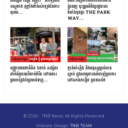
ឯកឧត្តម នេត្រ ភក្រ្តា៖ “សំឡេងនៃ
គណៈបញ្ជាការឯកភាពរាជធានី
ភស្តុតាង ឮខ្លាំងជាងសំឡេងនៃការ
ភ្នំពេញ ចុះត្រួតពិនិត្យរដ្ឋបាល
កុហក…
ទីតាំងខុនដូរ THE PARK
WAY…
សន្តិសុខសង្គម
សន្តិសុខសង្គម
បង្ក្រាបជនជាតិចិន ៦នាក់ សង្ស័យ
ខ្មាន់កាំភ្លើង និងមនុស្សម្នាក់បាន
ពាក់ព័ន្ធករណីចាប់ជំរឹត នៅអគារ
ស្លាប់ ក្នុងហេតុការណ៍បាញ់ប្រហារ
មួយកន្លែងក្បែរមាត់ទន្លេ…
នៅសាលារៀន ប្រទេសថៃ
© 2026 - TNB News. All Rights Reserved.
Website Design:
TNB TEAM