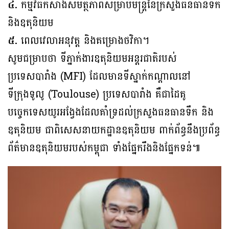
៤.
កម្មវិធីកសាងសមត្ថភាពសម្រាប់មន្ត្រីនៃក្រសួងធនធានទឹក
និងឧតុនិយម
៥.
ពេលវេលាអនុវត្ត និងគម្រោងថវិកា។
សូមជម្រាបថា ទីភ្នាក់ងារឧតុនិយមអន្តរជាតិរបស់
ប្រទេសបារាំង (MFI) ដែលមានទីស្នាក់កណ្តាលនៅ
ទីក្រុងទូលូ (Toulouse) ប្រទេសបារាំង គឺជាដៃគូ
បច្ចេកទេសយូរអង្វែងដែលគាំទ្រដល់ក្រសួងធនធានទឹក និង
ឧតុនិយម ជាពិសេសនាយកដ្ឋានឧតុនិយម ពាក់ព័ន្ធនឹងប្រព័ន្ធ
ព័ត៌មានឧតុនិយមរបស់កម្ពុជា ទាំងផ្នែករឹងនិងផ្នែកទន់៕