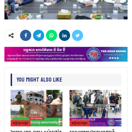
You Might Also Like
សន្តិសុខសង្គម
សន្តិសុខសង្គម