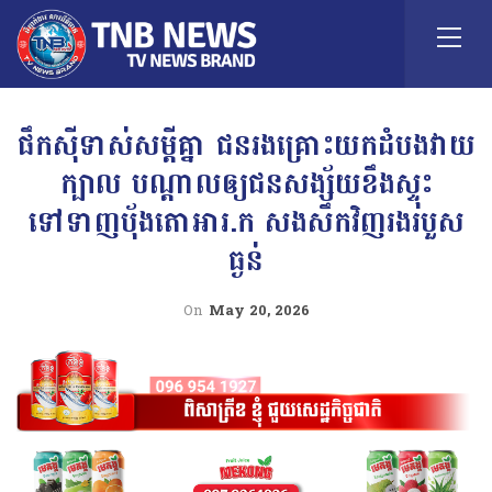
ផឹកស៊ីទាស់សម្ដីគ្នា ជនរងគ្រោះយកដំបងវាយ
ក្បាល បណ្ដាលឲ្យជនសង្ស័យខឹងស្ទុះ
ទៅទាញប៉័ងតោអារ.ក សងសឹកវិញរងរបួស
ធ្ងន់
On
May 20, 2026