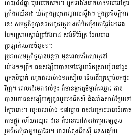
អាយុ៤៤ឆ្នាំ មុខរបរកសិករ។ អ្នកទាំង២នាក់មានទីលំនៅភូមិ
ក្រាំងឈើនាង ឃុំត្បែងស្រុកកណ្ដាលស្ទឹង។ ក្នុងប្រតិបត្តិការ
នេះ សមត្ថកិច្ចបានដកហូតវត្ថុតាងកាំបិតប៉័ងតោផ្លែដែកដង
ដែកស្រោបស្ពាន់ប្រវែង៣៤ សង់ទីម៉ែត្រ ដែលមាន
ប្រឡាក់ឈាមចំនួន១។
ប្រភពសមត្ថកិច្ចបានបន្តថា មុនពេលកើតហេតុនៅ
ម៉ោង១១ព្រឹក ជនសង្ស័យបានទៅអង្គុយផឹកស្រាបៀរនៅផ្ទះ
អ្នកភូមិម្នាក់ រហូតដល់ម៉ោង១រសៀល ទើបដើរត្រឡប់មកផ្ទះ
វិញ។ ពេលដើរមកដល់ផ្ទះ ក៏មានអ្នកភូមិម្នាក់ឈ្មោះ ដាន
បានហៅជនសង្ស័យឲ្យចូលរួមវង់ផឹកស៊ី និងអាំងសាច់ក្លែមនៅ
ក្បែរនោះ។ លុះដល់ម៉ោង ១៧ល្ងាច ជនរងគ្រោះបានដើរកាត់
តាមផ្លូវ ហើយឈ្មោះ ដាន ក៏បានហៅជនរងគ្រោះឲ្យចូល
រួមផឹកស៊ីជាមួយគ្នាដែរ។ ពេលកំពុងផឹកស៊ី ជនសង្ស័យ