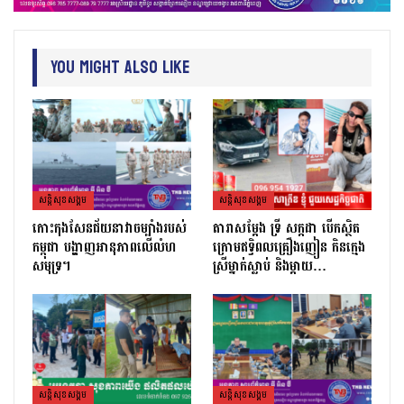
You Might Also Like
សន្តិសុខសង្គម
សន្តិសុខសង្គម
កោះកុងសែនជ័យនាវាចម្បាំងរបស់
តារាសម្ដែង ទ្រី សក្កដា បើកស្ថិត
កម្ពុជា បង្ហាញអានុភាពលើលំហ
ក្រោមឥទ្ធិពលគ្រឿងញៀន កិនក្មេង
សមុទ្រ។
ស្រីម្នាក់ស្លាប់ និងម្ដាយ…
សន្តិសុខសង្គម
សន្តិសុខសង្គម