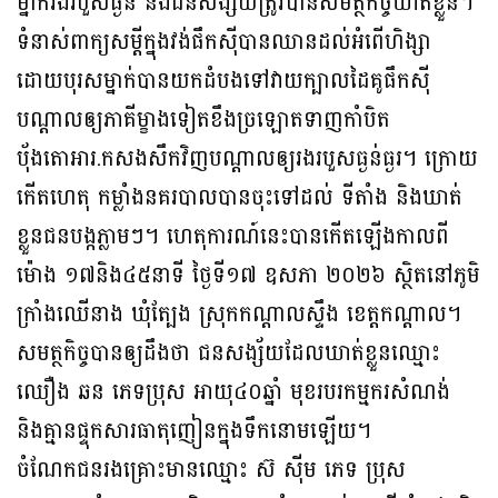
ម្នាក់រងរបួសធ្ងន់ និងជនសង្ស័យត្រូវបានសមត្ថកិច្ចឃាត់ខ្លួន។
ទំនាស់ពាក្យសម្ដីក្នុងវង់ផឹកស៊ីបានឈានដល់អំពើហិង្សា
ដោយបុរសម្នាក់បានយកដំបងទៅវាយក្បាលដៃគូផឹកស៊ី
បណ្ដាលឲ្យភាគីម្ខាងទៀតខឹងច្រឡោតទាញកាំបិត
ប៉័ងតោអារ.កសងសឹកវិញបណ្ដាលឲ្យរងរបួសធ្ងន់ធ្ងរ។ ក្រោយ
កើតហេតុ កម្លាំងនគរបាលបានចុះទៅដល់ ទីតាំង និងឃាត់
ខ្លួនជនបង្កភ្លាមៗ។ ហេតុការណ៍នេះបានកើតឡើងកាលពី
ម៉ោង ១៧និង៤៥នាទី ថ្ងៃទី១៧ ឧសភា ២០២៦ ស្ថិតនៅភូមិ
ក្រាំងឈើនាង ឃុំត្បែង ស្រុកកណ្ដាលស្ទឹង ខេត្តកណ្ដាល។
សមត្ថកិច្ចបានឲ្យដឹងថា ជនសង្ស័យដែលឃាត់ខ្លួនឈ្មោះ
ឈឿង ឆន ភេទប្រុស អាយុ៤០ឆ្នាំ មុខរបរកម្មករសំណង់
និងគ្មានផ្ទុកសារធាតុញៀនក្នុងទឹកនោមឡើយ។
ចំណែកជនរងគ្រោះមានឈ្មោះ ស៊ ស៊ីម ភេទ ប្រុស