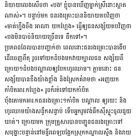
និយាយលេងសើចថា «បង! ខ្ញុំបានឃើញម្នាក់ស្រីនោះស្អាត
ណាស់»។ បន្ទាប់មក ជនរងគ្រោះបាននិយាយតបវិញថា
«មាត់ហ្នឹងចឹង អាណា យកហ្អែង» ធ្វើឲ្យជនសង្ស័យតបវិញថា
«បងមិនបាច់និយាយច្រើនទេ ផឹកទៅ»។
ប្រភពដដែលបានបញ្ជាក់ថា ពេលនោះជនរងគ្រោះបានងើប
ដើរចេញពីតុ រួចទៅយកដំបងមកវាយក្បាលជន សង្ស័យពី
ក្រោយ១ដំបងបណ្ដាលឲ្យបែកហូរឈាម។ ភ្លាមនោះ ជន
សង្ស័យបានខឹងយ៉ាងខ្លាំង និងស្រែកគំរាមថា «អញយក
កាំបិតអារ.កហ្អែង» រួចក៏រត់ទៅយកកាំបិត
ប៉័ងតោមកអារ.កជនរងគ្រោះ១កាំបិត បណ្ដាល ឲ្យរយះ និង
ហូរឈាមយ៉ាងសន្ធឹកសន្ធាប់ ទើបអ្នករួមវង់ផឹកស៊ីស្ទុះចូលជួយ
ឃាត់។ ក្រោយមក ក្រុមគ្រួសារបានបញ្ជូនជនរងគ្រោះទៅ
សង្គ្រោះបន្ទាន់នៅមន្ទីរពេទ្យបង្អែកស្រុកកណ្ដាលស្ទឹង និងរាយ