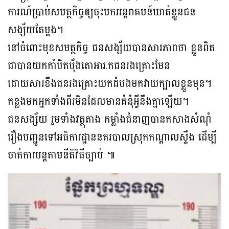
ការណ៍ប្រាប់សមត្ថកិច្ចឲ្យចុះមកអន្តរាគមន៍ឃាត់ខ្លួនជន
សង្ស័យតែម្ដង។
នៅចំពោះមុខសមត្ថកិច្ច ជនសង្ស័យបានសារភាពថា ខ្លួនពិត
ជាបានយកកាំបិតប៉័ងតោអារ.កជនរងគ្រោះមែន
ដោយសារខឹងជនរងគ្រោះយកដំបងមកវាយក្បាលខ្លួនមុន។
កន្លងមកអ្នកទាំងពីរមិនដែលមានគំនុំអ្វីនឹងគ្នាឡើយ។
ជនសង្ស័យ រួមទាំងវត្ថុតាង កម្លាំងជំនាញបានកសាងសំណុំ
រឿងបញ្ជូនទៅអធិការដ្ឋាននគរបាលស្រុកកណ្ដាលស្ទឹង ដើម្បី
ចាត់ការបន្តតាមនីតិវិធីច្បាប់ ៕