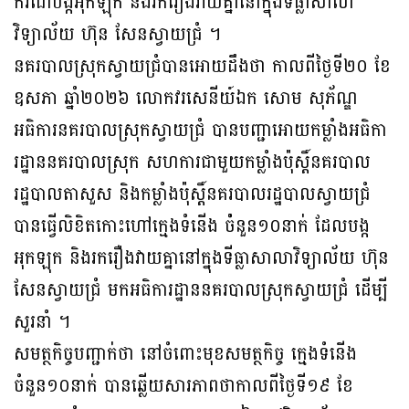
ករណីបង្កអុកឡុក និងរករឿងវាយគ្នានៅក្នុងទីធ្លាសាលា
វិទ្យាល័យ ហ៊ុន សែនស្វាយជ្រំ ។
នគរបាលស្រុកស្វាយជ្រំបានអោយដឹងថា កាលពីថ្ងៃទី២០ ខែ
ឧសភា ឆ្នាំ២០២៦ លោកវរសេនីយ៍ឯក សោម សុភ័ណ្ឌ
អធិការនគរបាលស្រុកស្វាយជ្រំ បានបញ្ជាអោយកម្លាំងអធិកា
រដ្ឋាននគរបាលស្រុក សហការជាមួយកម្លាំងប៉ុស្តិ៍នគរបាល
រដ្ឋបាលតាសួស និងកម្លាំងប៉ុស្តិ៍នគរបាលរដ្ឋបាលស្វាយជ្រំ
បានធ្វើលិខិតកោះហៅក្មេងទំនើង ចំំនួន១០នាក់ ដែលបង្ក
អុកឡុក និងរករឿងវាយគ្នានៅក្នុងទីធ្លាសាលាវិទ្យាល័យ ហ៊ុន
សែនស្វាយជ្រំ មកអធិការដ្ឋាននគរបាលស្រុកស្វាយជ្រំ ដើម្បី
សួរនាំ ។
សមត្ថកិច្ចបញ្ជាក់ថា នៅចំពោះមុខសមត្ថកិច្ច ក្មេងទំនើង
ចំនួន១០នាក់ បានឆ្លើយសារភាពថាកាលពីថ្ងៃទី១៩ ខែ