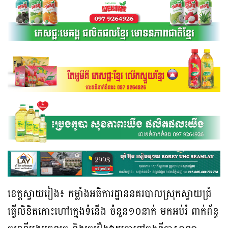
ខេត្តស្វាយរៀង៖ កម្លាំងអធិការដ្ឋាននគរបាលស្រុកស្វាយជ្រំ
ធ្វើលិខិតកោះហៅក្មេងទំនើង ចំំនួន១០នាក់ មកអប់រំ ពាក់ព័ន្ធ