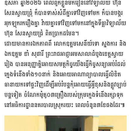
ឧសភា ឆ្នាំ២០២៦ ពេលពួកខ្លួនមករៀននៅវិទ្យាល័យ ហ៊ុន
សែនស្វាយជ្រុំ ក៏បានទាស់សំដីគ្នាទៅវិញទៅមក ក៏បានបង្ករ
អុកឡុករករឿងគ្នា វ៉ាយគ្នាទៅវិញទៅមកនៅក្នុងទីធ្លាវិទ្យាល័យ
ហ៊ុន សែនស្វាយជ្រំ ពិតប្រាកដមែន។
ដោយមានការឯកភាពពី លោកឧត្តមសេនីយ៍ទោ ស្នងការ និង
ឯកឧត្តម ខាំ សុផារី ព្រះរាជអាជ្ញាអមសាលាដំបូងខេត្តស្វាយ
រៀង បានអនុញ្ញាតិ្តអោយសមត្ថកិច្ចយើងធ្វើកិច្ចសន្យាអប់រំដល់
ក្មេងទំនើងទាំង១០នាក់ និងអោយអាណាព្យាបាលធ្វើលិខិត
ធានាយកទៅផ្ទះវិញដើម្បីអប់រំបន្តកុំអោយធ្វើអ្វីខុសនិងផ្លូវច្បាប់
បន្តទៀត ចំណែកម៉ូតូ០៣គ្រឿងរបស់ក្រុមក្មេងទំនើងរក្សាទុក
នៅអធិការដ្ឋាននគរបាលស្រុករយះ ពេលចំនួន៣ខែផងដែរ៕