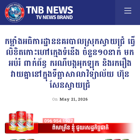
កម្លាំងអធិការដ្ឋាននគរបាលស្រុកស្វាយជ្រំ ធ្វើ
លិខិតកោះហៅក្មេងទំនើង ចំនួន១០នាក់ មក
អប់រំ ពាក់ព័ន្ធ ករណីបង្កអុកឡុក និងរករឿង
វាយគ្នានៅក្នុងទីធ្លាសាលាវិទ្យាល័យ ហ៊ុន
សែនស្វាយជ្រំ
On
May 21, 2026