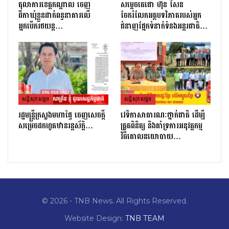
តុលាការខេត្តកណ្ដាល ចេញ
សម្តេចតេជោ ហ៊ុន សែន
ដីកាឃុំខ្លួនដាក់ពន្ធនាគារលើ
ចែករំលែកអត្ថបទវិភាគរបស់អ្នក
អ្នកបើករថយន្ត…
ជំនាញផ្នែកទំនាក់ទំនងអន្តរជាតិ…
សន្តិសុខសង្គម
សន្តិសុខសង្គម
រដ្ឋមន្ដ្រីក្រសួងមហាផ្ទៃ ចេញសេចក្តី
វេទិកាសាធារណៈថ្នាក់ជាតិ ដើម្បី
សម្រេចដកហូតឋានរន្តស័ក្តិ…
ត្រួតពិនិត្យ និងគាំទ្រការអនុវត្តកម្ម
វិធីគោលនយោបាយ…
© 2026 - TNB News. All Rights Reserved.
Website Design:
TNB TEAM