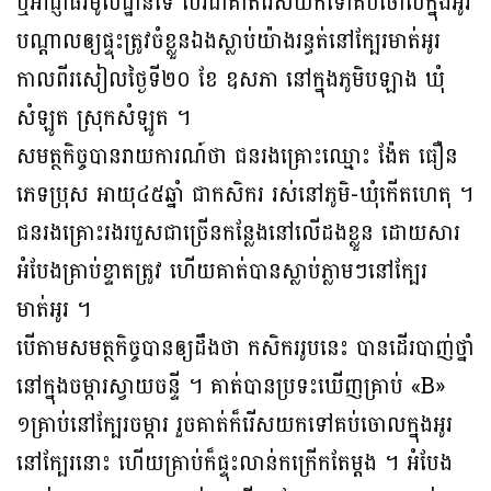
ឬអាជ្ញាធរមូលដ្ឋានទេ បែរជាគាត់រើសយកទៅគប់ចោលក្នុងអូរ
បណ្ដាលឲ្យផ្ទុះត្រូវចំខ្លួនឯងស្លាប់យ៉ាងរន្ធត់នៅក្បែរមាត់អូរ
កាលពីរសៀលថ្ងៃទី២០ ខែ ឧសភា នៅក្នុងភូមិបឡាង ឃុំ
សំឡូត ស្រុកសំឡូត ។
សមត្ថកិច្ចបានរាយការណ៍ថា ជនរងគ្រោះឈ្មោះ ង៉ែត ធឿន
ភេទប្រុស អាយុ៤៥ឆ្នាំ ជាកសិករ រស់នៅភូមិ-ឃុំកើតហេតុ ។
ជនរងគ្រោះរងរបួសជាច្រើនកន្លែងនៅលើដងខ្លួន ដោយសារ
អំបែងគ្រាប់ខ្ទាតត្រូវ ហើយគាត់បានស្លាប់ភ្លាមៗនៅក្បែរ
មាត់អូរ ។
បើតាមសមត្ថកិច្ចបានឲ្យដឹងថា កសិកររូបនេះ បានដើរបាញ់ថ្នាំ
នៅក្នុងចម្ការស្វាយចន្ទី ។ គាត់បានប្រទះឃើញគ្រាប់ «B»
១គ្រាប់នៅក្បែរចម្ការ រួចគាត់ក៏រើសយកទៅគប់ចោលក្នុងអូរ
នៅក្បែរនោះ ហើយគ្រាប់ក៏ផ្ទុះលាន់កក្រើកតែម្ដង ។ អំបែង