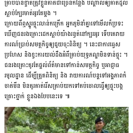
គ្រាប់បានខ្ទាតត្រូវខ្លួនគាត់ជាច្រើនកន្លែង បណ្ដាលឲ្យគាត់ដួល
ស្លាប់ក្បែរមាត់អូរតែម្ដង ។
ក្រោយពីឮស្នូរផ្ទុះលាន់កក្រើក អ្នកភូមិនាំគ្នាទៅមើលក៏ប្រទះ
ឃើញជនរងគ្រោះដេកស្លាប់យ៉ាងរន្ធត់នៅក្បរអូរ ទើបគេរាយ
ការណ៍ប្រាប់សមត្ថកិច្ចឲ្យជួយចុះពិនិត្យ ។ នេះជាការធ្វេស
ប្រហែស និងខ្វះការយល់ដឹងអំពីគ្រាប់យុទ្ធភណ្ឌមិនទាន់ផ្ទុះ ។
ជនរងគ្រោះគូរតែផ្ដល់ព័ត៌មានទៅកាន់សមត្ថកិច្ច ឬអាជ្ញាធ
រមូលដ្ឋាន ដើម្បីត្រូតពិនិត្យ និង រាយការណ៍បន្តទៅអង្គភាពកំ
ចាត់មីន មិនគូរគាត់រើសគ្រាប់យកទៅគប់ចោលធ្វើឲ្យផ្ទុះបង្ក
គ្រោះថ្នាក់ ខ្លួនឯងបែបនេះទេ ៕