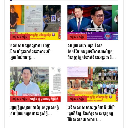
សន្តិសុខសង្គម
សន្តិសុខសង្គម
តុលាការខេត្តកណ្ដាល ចេញ
សម្តេចតេជោ ហ៊ុន សែន
ដីកាឃុំខ្លួនដាក់ពន្ធនាគារលើ
ចែករំលែកអត្ថបទវិភាគរបស់អ្នក
អ្នកបើករថយន្ត…
ជំនាញផ្នែកទំនាក់ទំនងអន្តរជាតិ…
សន្តិសុខសង្គម
សន្តិសុខសង្គម
រដ្ឋមន្ដ្រីក្រសួងមហាផ្ទៃ ចេញសេចក្តី
វេទិកាសាធារណៈថ្នាក់ជាតិ ដើម្បី
សម្រេចដកហូតឋានរន្តស័ក្តិ…
ត្រួតពិនិត្យ និងគាំទ្រការអនុវត្តកម្ម
វិធីគោលនយោបាយ…