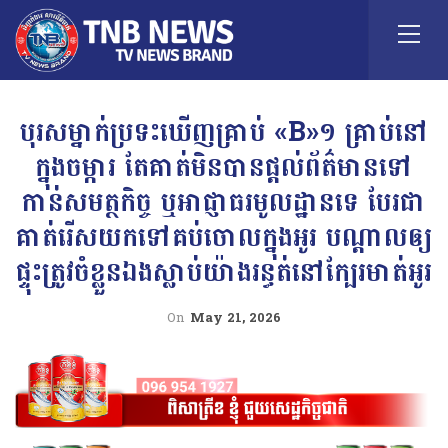
បុរសម្នាក់ប្រទះឃើញគ្រាប់ «B»១ គ្រាប់នៅ
ក្នុងចម្ការ តែគាត់មិនបានផ្ដល់ព័ត៌មានទៅ
កាន់សមត្ថកិច្ច ឬអាជ្ញាធរមូលដ្ឋានទេ បែរជា
គាត់រើសយកទៅគប់ចោលក្នុងអូរ បណ្ដាលឲ្យ
ផ្ទុះត្រូវចំខ្លួនឯងស្លាប់យ៉ាងរន្ធត់នៅក្បែរមាត់អូរ
On
May 21, 2026