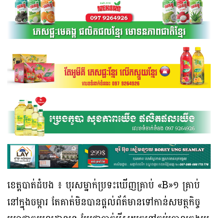
ខេត្តបាត់ដំបង ៖ បុរសម្នាក់ប្រទះឃើញគ្រាប់ «B»១ គ្រាប់
នៅក្នុងចម្ការ តែគាត់មិនបានផ្ដល់ព័ត៌មានទៅកាន់សមត្ថកិច្ច