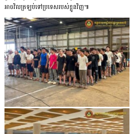
អាចវិលត្រឡប់ទៅប្រទេសរបស់ខ្លួនវិញ៕