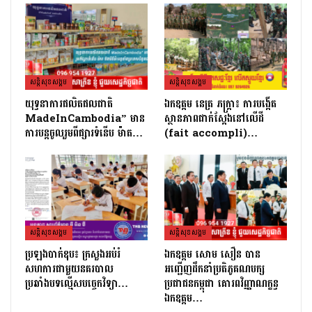
សន្តិសុខសង្គម
សន្តិសុខសង្គម
យុទ្ធនាការផលិតផលជាតិ
ឯកឧត្តម នេត្រ ភក្ត្រា៖ ការបង្កើត
MadeInCambodia” មាន
ស្ថានភាពជាក់ស្តែងនៅលើដី
ការបន្តចូលរួមពីផ្សារទំនើប ម៉ាត…
(fait accompli)…
សន្តិសុខសង្គម
សន្តិសុខសង្គម
ប្រឡងបាក់ឌុប៖ ក្រសួងអប់រំ
ឯកឧត្តម សោម សឿន បាន
សហការជាមួយនគរបាល
អញ្ជើញដឹកនាំប្រតិភូគណបក្ស
ប្រឆាំងបទល្មើសបច្ចេកវិទ្យា…
ប្រជាជនកម្ពុជា គោរពវិញ្ញាណក្ខន្ធ
ឯកឧត្តម…