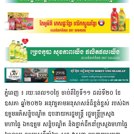
ភ្នំពេញ ៖ រយៈពេល១០ថ្ងៃ ចាប់ពីថ្ងៃទី១១ ដល់ទី២០ ខែ
ឧសភា ឆ្នាំ២០២៦ អនុវត្តតាម​អនុសាសន៍​​ដ៏ខ្ពង់ខ្ពស់ របស់​ឯក
ឧត្តម​អភិ​សន្តិ​បណ្ឌិត ឧបនាយករដ្ឋមន្ត្រី រដ្ឋមន្ត្រីក្រសួង
មហាផ្ទៃ ឯកឧត្តម សន្តិបណ្ឌិត និង​ថ្នាក់​ដឹកនាំ​ក្រសួងមហាផ្ទៃ