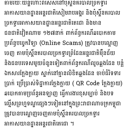
តាមរយៈយន្តហោះពិសេសនៅប៉ុស្តិ៍នគរបាលច្រកទ្វារ
អាកាសយានដ្ឋានអន្តរជាតិសៀមរាបអង្គរ និងប៉ុស្តិ៍នគរបាល
ច្រកទ្វារអាកាសយានដ្ឋានអន្តរជាតិតេជោ និងមាន
ជនជាតិវៀតណាម ១២៧នាក់ ពាក់ព័ន្ធករណីឆបោកតាម
ប្រព័ន្ធបច្ចេកវិទ្យា (Online Scams) ត្រូវបានបណ្ដេញ
ចេញ តាមប៉ុស្តិ៍នគរបាលច្រកទ្វារព្រំដែនអន្តរជាតិម៉ឺនជ័យ
និងជនបរទេសមួយចំនួនទៀតពាក់​ព័ន្ធករណីលួចឆ្លងដែន បន្លំ
ឯកសារក្លែងក្លាយ ស្នាក់នៅគ្មានលិខិតឆ្លងដែន ចាប់ជំរិទទារ
ប្រាក់ ប្រើប្រាស់ទិដ្ឋាការក្លែងក្លាយ ( QR Code ក្លែងក្លាយ)
ឆបោកតាមប្រព័ន្ធអនឡាញ ធ្វើ​ការងារ​ខុស​ច្បាប់ និងបទ
ល្មើសព្រហ្មទណ្ឌផ្សេងៗទៀតនៅក្នុងព្រះរាជាណាចក្រកម្ពុជា
ត្រូវបានបណ្ដេញចេញតាមប៉ុស្តិ៍នគរបាលច្រកទ្វារ
អាកាសយានដ្ឋានអន្តរជាតិតេជោ ។