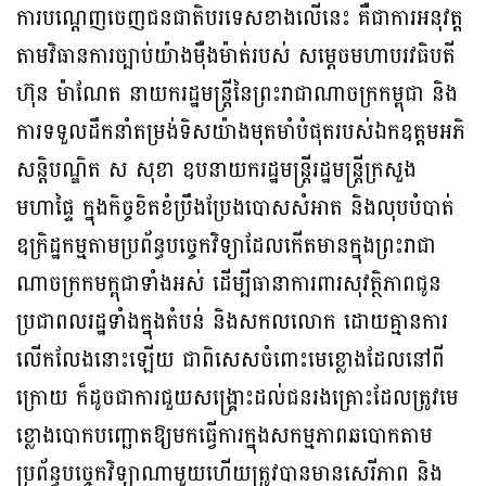
ការបណ្ដេញចេញជនជាតិបរទេសខាងលើនេះ គឺជាការអនុវត្ត
តាមវិធានការច្បាប់យ៉ាងម៉ឺងម៉ាត់របស់ សម្ដេចមហាបរវធិបតី
ហ៊ុន ម៉ាណែត នាយករដ្ឋមន្រ្តីនៃព្រះរាជាណាចក្រកម្ពុជា និង
ការទទួលដឹកនាំតម្រង់ទិសយ៉ាងមុតមាំបំផុតរបស់ឯកឧត្តមអភិ
សន្តិបណ្ឌិត ស សុខា ឧបនាយករដ្ឋមន្ត្រីរដ្ឋមន្រ្តីក្រសួង
មហាផ្ទៃ ក្នុងកិច្ចខិតខំប្រឹងប្រែងបោសសំអាត និងលុបបំបាត់
ឧក្រិដ្ឋកម្មតាមប្រព័ន្ធបច្ចេកវិទ្យាដែលកើតមានក្នុងព្រះរាជា
ណាចក្រកមក្ពុជាទាំងអស់ ដើម្បីធានាការពារសុវត្ថិភាពជូន
ប្រជាពលរដ្ឋទាំងក្នុងតំបន់ និងសកលលោក ដោយគ្មានការ
លើកលែងនោះឡើយ ជាពិសេសចំពោះមេខ្លោងដែលនៅពី
ក្រោយ ក៏ដូចជាការជួយសង្គ្រោះដល់ជនរងគ្រោះដែលត្រូវមេ
ខ្លោងបោកបញ្ឆោតឱ្យមកធ្វើការក្នុងសកម្មភាពឆបោកតាម
ប្រព័ន្ធបច្ចេកវិទ្យាណាមួយហើយត្រូវបានមានសេរីភាព និង