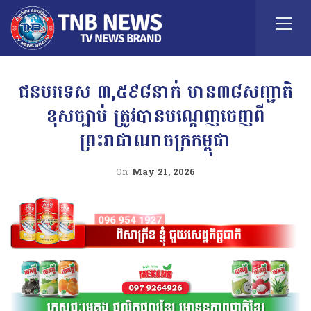
ជនបរទេស ៣,៥៩៨នាក់ មាន៣៨សញ្ជាតិ
ខុសច្បាប់ ត្រូវបានបណ្ដេញចេញ​ពី​
ព្រះរាជាណាចក្រកម្ពុជា
On
May 21, 2026