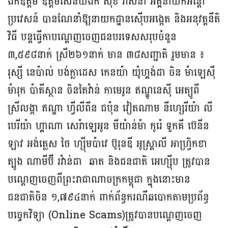
ឯកឧត្តម ឧត្តមសេនីយ៍ឯក សុខ វាសនា អគ្គនាយក​អន្តោ​
ប្រវេសន៍ បានណែនាំឱ្យនាយកដ្ឋានស៊ើបអង្កេត និង​អនុវត្ត​នីតិ
វិធី បន្តធ្វើ​កាបណ្ដេញចេញជនបរទេសសរុបចំនួន
៣,៥៩៨នាក់ ស្រី២៦១នាក់ មាន ៣៨សញ្ជាតិ រួមមាន ៖
រុស្សី នេប៉ាល់ បង់ក្លាដេស កេនយ៉ា យ៉ូហ្គង់ដា ចិន ម៉ាឡេស៊ី
ម៉ារុក ប៉ាគីស្ថាន ចិនតៃវ៉ាន់ កាមេរូន ឥណ្ឌូនេស៊ី អេត្យូពី
ស្រីលង្កា ឥណ្ឌា ហ្វីលីពីន ជប៉ុន វៀតណាម នីហ្សេរីយ៉ា លី
បេរីយ៉ា ហ្គាណា សេរ៉ាឡេអូន មីយ៉ាន់ម៉ា កូរ៉េ ទួកគី ប៊េនីន
ឡាវ អង់គ្លេស ថៃ ហ្ស៊ីមប៉ាវេ ប៊ូរុនឌី អូស្ត្រាលី អាហ្រ្វិកខា
ត្បូង ណាមីប៊ី រវ៉ាន់ដា ឆាត និងជនជាតិ អេហ្ស៊ីប ត្រូវបាន
បណ្ដេញចេញពីព្រះរាជាណាចក្រកម្ពុជា ក្នុងនោះមាន
ជនជាតិចិន ១,៧៩៤នាក់ ពាក់ព័ន្ធករណីឆបោកតាមប្រព័ន្ធ
បច្ចេកវិទ្យា (Online Scams)ត្រូវបានបណ្ដេញចេញ