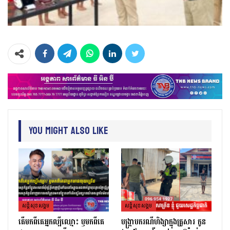
You Might Also Like
សន្តិសុខសង្គម
សន្តិសុខសង្គម
តេីមកពីគេអ្នកល្បីឈ្មោះ​ ឫមកពីគេ
បង្ក្រាបករណីហិង្សាក្នុងគ្រួសារ កូន