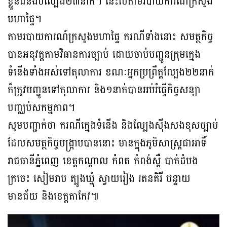
ខ្លួនជនងប់ល្បែង២៣នាក់។ នេះបើតាមរបាយការណ៍ក្រសួង
មហាផ្ទៃ។
តាមរបាយការណ៍ក្រសួងមហាផ្ទៃ ករណីទាំងនោះ សមត្ថកិច្ច
បានអនុវត្តតាមវិធានការច្បាប់ ដោយចាប់បញ្ជូនក្រុមក្មេង
ទំនើងទាំងអស់ទៅតុលាការ ខណៈអ្នកប្រព្រឹត្តល្បែង២២នាក់
ក៏ត្រូវបញ្ជូនទៅតុលាការ និង១នាក់បានអប់រំធ្វើកិច្ចសន្យា
បញ្ឈប់សកម្មភាព។
សូមបញ្ជាក់ថា ករណីក្មេងទំនើង និងល្បែងស៊ីងសងខុសច្បាប់
ដែលសមត្ថកិច្ចបង្ក្រាបបាននោះ មានក្នុងភូមិសាស្ត្រជាអាទិ៍
រាជធានីភ្នំពេញ ខេត្តកណ្ដាល កំពត កំពង់ស្ពឺ បាត់ដំបង
ក្រចេះ សៀមរាប ត្បូងឃ្មុំ ស្វាយរៀង រតនគិរី បន្ទាយ
មានជ័យ និងខេត្តតាកែវ៕