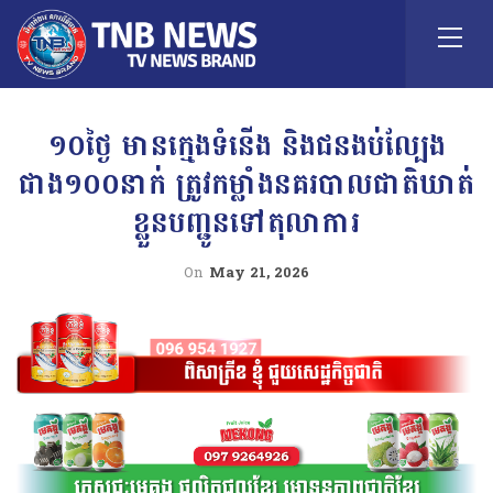
១០ថ្ងៃ មានក្មេងទំនើង និងជនងប់ល្បែង
ជាង១០០នាក់ ត្រូវកម្លាំងនគរបាលជាតិឃាត់
ខ្លួនបញ្ជូនទៅតុលាការ
On
May 21, 2026