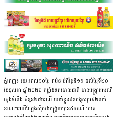
ភ្នំពេញ៖ រយៈពេល១០ថ្ងៃ រាប់ចាប់ពីថ្ងៃទី១១ ដល់ថ្ងៃទី២០
ខែឧសភា ឆ្នាំ២០២៦ កម្លាំងនគរបាលជាតិ បានបង្ក្រាបករណី
ក្មេងទំនើង ចំនួន២៥ករណី ឃាត់ខ្លួនជនបង្កសរុប៩២នាក់
ខណៈករណីល្បែងស៊ីសងបង្ក្រាបបាន៤ករណី ឃាត់