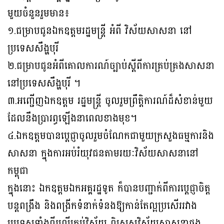
មួយចំនួនរួមមាន៖
១.ជម្រាបជូនឯកឧត្តមរដ្ឋមន្រ្តី អំពី វិស័យសាសនា នៅ
ប្រទេសសឹង្ហបុរី
២.ជម្រាបជូនអំពីគោលការណ៍ច្បាប់ស្តីពីការគ្រប់គ្រងសាសនា
នៅប្រទេសសឹង្ហបុរី ។
៣.អញ្ជើញឯកឧត្តម រដ្ឋមន្រ្តី ចូលរួមព្រឹត្តិការណ៍ដ៏សំខាន់មួយ
ដែលនឹងប្រារព្ធឡើងនាពេលខាងមុខ។
៤.ឯកឧត្តមបានប្តេជ្ញាចូលរួមចំណែកជាមួយក្រសួងធម្មការនិង
សាសនា ក្នុងការអប់រំយុវជនតាមរយៈវិស័យសាសនានៅ
កម្ពុជា
ក្នុងនោះ ឯកឧត្តមឯកអគ្គរដ្ឋទូត ក៏បានបញ្ជាក់ពីការប្តេជ្ញាចិត្ត
បន្តពង្រឹង និងពង្រីកទំនាក់ទំនងឱ្យកាន់តែល្អប្រសើររវាង
ប្រទេសទាំងពីរលើគ្រប់វិស័យ ពិសេសវិស័យសាសនាផង