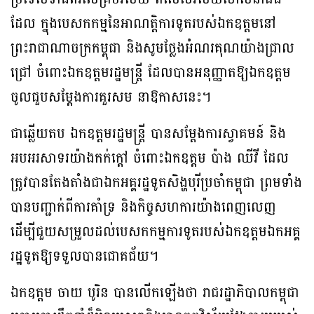
ដែល ក្នុងបេសកកម្មនៃអាណត្តិការទូតរបស់ឯកឧត្តមនៅ
ព្រះរាជាណាចក្រកម្ពុជា និងសូមថ្លែងអំណរគុណយ៉ាងជ្រាល
ជ្រៅ ចំពោះឯកឧត្តមរដ្ឋមន្ត្រី ដែលបានអនុញ្ញាតឱ្យឯកឧត្តម
ចូលជួបសម្តែងការគួរសម នាឱកាសនេះ។
ជាឆ្លើយតប ឯកឧត្តមរដ្ឋមន្ត្រី បានសម្តែងការស្វាគមន៍ និង
អបអរសាទរយ៉ាងកក់ក្តៅ ចំពោះឯកឧត្តម ប៉ាង ឈីវី ដែល
ត្រូវបានតែងតាំងជាឯកអគ្គរដ្ឋទូតសិង្ហបុរីប្រចាំកម្ពុជា ព្រមទាំង
បានបញ្ជាក់ពីការគាំទ្រ និងកិច្ចសហការយ៉ាងពេញលេញ
ដើម្បីជួយសម្រួលដល់បេសកកម្មការទូតរបស់ឯកឧត្តមឯកអគ្គ
រដ្ឋទូតឱ្យទទួលបានជោគជ័យ។
ឯកឧត្តម ចាយ បូរិន បានលើកឡើងថា រាជរដ្ឋាភិបាលកម្ពុជា