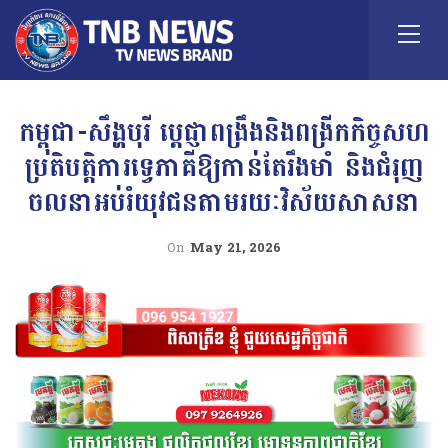
កម្ពុជា-សឹង្ហបុរី ប្ដេជ្ញាពង្រឹងនិងពង្រីកកិច្ចសហ
ប្រតិបត្តិការទ្វេភាគីឱ្យកាន់តែរឹងមាំ និងជំរុញ
ចលនាអប់រំយុវជនតាមរយៈវិស័យសាសនា
On
May 21, 2026