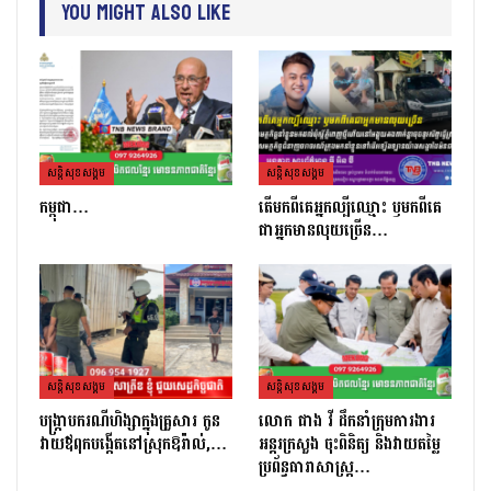
You Might Also Like
សន្តិសុខសង្គម
សន្តិសុខសង្គម
កម្ពុជា…
តេីមកពីគេអ្នកល្បីឈ្មោះ​ ឫមកពីគេ
ជាអ្នកមានលុយច្រេីន​…
សន្តិសុខសង្គម
សន្តិសុខសង្គម
បង្ក្រាបករណីហិង្សាក្នុងគ្រួសារ កូន
លោក ផាង វី ដឹកនាំក្រុមការងារ
វាយឪពុកបង្កើតនៅស្រុកឱរ៉ាល់,…
អន្តរក្រសួង ចុះពិនិត្យ និងវាយតម្លៃ
ប្រព័ន្ធធារាសាស្ត្រ…