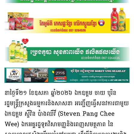
នាថ្ងៃទី២១ ខែឧសភា ឆ្នាំ២០២៦ ឯកឧត្តម ចាយ បូរិន
រដ្ឋមន្រ្តីក្រសួងធម្មការនិងសាសនា អញ្ជើញធ្វើសនវការជាមួយ
ឯកឧត្តម ស្ទីវិន ប៉ាងឈីវី (Steven Pang Chee
Wee) ឯកអគ្គរដ្ឋទូតវិសាមញ្ញនិងពេញសមត្ថភាព នៃ