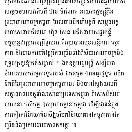
ក្រោមការដឹកនាំដ៏បុិនប្រសព្វនិងមានចក្ខុវិស័យវែងឆ្ងាយរបស់
សម្តេចមហាបវរធិបតី ហ៊ុន ម៉ាណែត នាយករដ្ឋមន្ត្រីនៃ
ព្រះរាជាណាចក្រកម្ពុជា ដែលបានដឹកនាំបន្តពី សម្តេចអគ្គ
មហាសេនាបតីតេជោ ហ៊ុន សែន អតីតនាយករដ្ឋមន្ត្រី
បច្ចុប្បន្នជាប្រធានព្រឹទ្ធសភា គឺរក្សាបានសុខសន្តិភាព ស្ថេរ
ភាព និងមានការអភិវឌ្ឍរីកចម្រើនទាំងវិស័យអាណាចក្រនិង
ពុទ្ធចក្រគួរឱ្យកត់សម្គាល់ ។ ឯកឧត្តមរដ្ឋមន្រ្តី សង្ឃឹមថា
ចំពោះបេសកកម្មការទូតរបស់ ឯកឧត្តម ឯកអគ្គរដ្ឋទូត លើក
ទឹកដីនៃព្រះរាជាណាចក្រកម្ពុជានេះ នឹងបានស្វែងយល់ពី
សក្តានុពលខេត្តទាំងអស់នៅប្រទេសកម្ពុជា ពិសេសវិស័យ
សាសនា កសិកម្ម ឧស្សាហកម្មនៅកម្ពុជា ដើម្បីជាទន់ក្នុង
ការគៀរគរវិនិយោគិនសឹង្ហបុរីមកវិនិយោគនៅកម្ពុជាកាន់តែ
ច្រើននិងប្រកបដោយភាពកក់ក្តៅ ៕