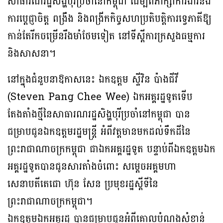
សាធារណរដ្ឋសិង្ហបុរីប្រចាំនៅកម្ពុជា ដើម្បីពិភាក្សាការងារនិង
ការប្ដេជ្ញាចិត្ត ពង្រឹង និងពង្រីកកិច្ចសហប្រតិបត្តិការទ្វេភាគីឱ្យ
កាន់តែរីកចម្រើនរឹងមាំថែមទៀត នៅទីស្តីការក្រសួងធម្មការ
និងសាសនា។
នៅក្នុងជំនួបនាឱកាសនេះ ឯកឧត្តម ស្ទីវិន ប៉ាងជីវី
(Steven Pang Chee Wee) ឯកអគ្គរដ្ឋទូតទើប
តែងតាំងថ្មីនៃសាធារណរដ្ឋសិង្ហបុរីប្រចាំនៅកម្ពុជា បាន
ជម្រាបជូនឯកឧត្តមរដ្ឋមន្រ្តី អំពីវត្តមានមកដល់ទឹកដីនៃ
ព្រះរាជាណាចក្រកម្ពុជា ជាឯកអគ្គរដ្ឋទូត បន្ទាប់ពីឯកឧត្តមឯក
អគ្គរដ្ឋទូតបានជូនសារតាំងចំពោះ សម្ដេចអគ្គមហា
សេនាបតីតេជោ ហ៊ុន សែន ប្រមុខរដ្ឋស្ដីទីនៃ
ព្រះរាជាណាចក្រកម្ពុជា។
ឯកឧត្តមឯកអគ្គរដ្ឋ បានជម្រាបជូនអំពីគោលបំណងសំខាន់