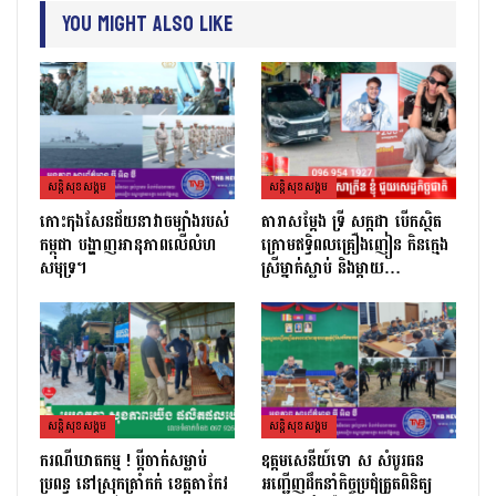
You Might Also Like
សន្តិសុខសង្គម
សន្តិសុខសង្គម
កោះកុងសែនជ័យនាវាចម្បាំងរបស់
តារាសម្ដែង ទ្រី សក្កដា បើកស្ថិត
កម្ពុជា បង្ហាញអានុភាពលើលំហ
ក្រោមឥទ្ធិពលគ្រឿងញៀន កិនក្មេង
សមុទ្រ។
ស្រីម្នាក់ស្លាប់ និងម្ដាយ…
សន្តិសុខសង្គម
សន្តិសុខសង្គម
ករណីឃាតកម្ម ! ប្ដីចាក់សម្លាប់
ឧត្តមសេនីយ៍ទោ ស សំបូរធន
ប្រពន្ធ នៅស្រុកត្រាំកក់ ខេត្តតាកែវ
អញ្ជើញដឹកនាំកិច្ចប្រជុំត្រួតពិនិត្យ​