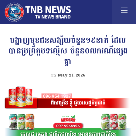
បង្ហាញមុខជនសង្ស័យចំនួន១៩នាក់ ដែល
បានប្រព្រឹត្តបទល្មើស ចំនួន០៧ករណីផ្សេង
គ្នា
On
May 21, 2026