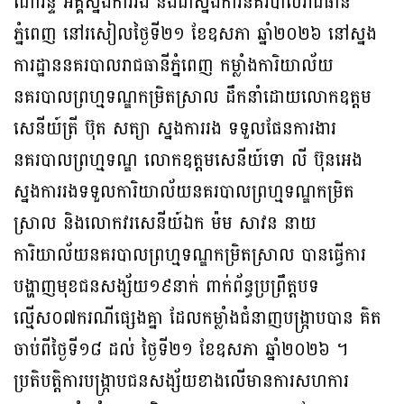
ណារិន្ទ អគ្គស្នងការរង និងជាស្នងការនគរបាលរាជធានី
ភ្នំពេញ នៅរសៀលថ្ងៃទី២១ ខែឧសភា ឆ្នាំ២០២៦ នៅស្នង
ការដ្ឋាននគរបាលរាជធានីភ្នំពេញ កម្លាំងការិយាល័យ
នគរបាលព្រហ្មទណ្ឌកម្រិតស្រាល ដឹកនាំដោយលោកឧត្តម
សេនីយ៍ត្រី ប៊ុត សត្យា ស្នងការរង ទទួលផែនការងារ
នគរបាលព្រហ្មទណ្ឌ លោកឧត្តមសេនីយ៍ទោ លី ប៊ុនអេង
ស្នងការរងទទួលការិយាល័យនគរបាលព្រហ្មទណ្ឌកម្រិត
ស្រាល និងលោកវរសេនីយ៍ឯក ម៉ម សាវន នាយ
ការិយាល័យនគរបាលព្រហ្មទណ្ឌកម្រិតស្រាល បានធ្វើការ
បង្ហាញមុខជនសង្ស័យ១៩នាក់ ពាក់ព័ន្ធប្រព្រឹត្តបទ
ល្មើស០៧ករណីផ្សេងគ្នា ដែលកម្លាំងជំនាញបង្ក្រាបបាន គិត
ចាប់ពីថ្ងៃទី១៨ ដល់ ថ្ងៃទី២១ ខែឧសភា ឆ្នាំ២០២៦ ។
ប្រតិបត្តិការបង្ក្រាបជនសង្ស័យខាងលើមានការសហការ