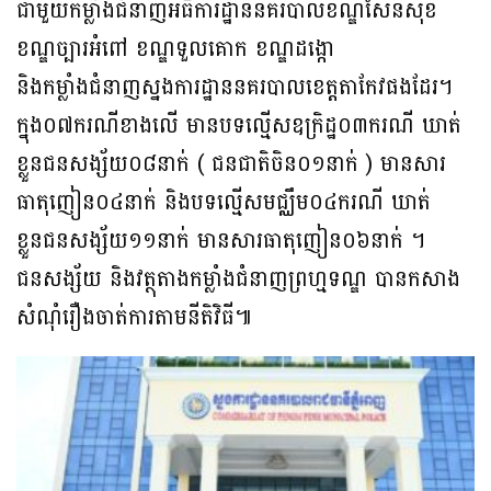
ជាមួយកម្លាំងជំនាញអធិការដ្ឋាននគរបាលខណ្ឌសែនសុខ
ខណ្ឌច្បារអំពៅ ខណ្ឌទួលគោក ខណ្ឌដង្កោ
និងកម្លាំងជំនាញស្នងការដ្ឋាននគរបាលខេត្តតាកែវផងដែរ។
ក្នុង០៧ករណីខាងលើ មានបទល្មើសឧក្រិដ្ឋ០៣ករណី ឃាត់
ខ្លួនជនសង្ស័យ០៨នាក់ ( ជនជាតិចិន០១នាក់ ) មានសារ
ធាតុញៀន០៤នាក់ និងបទល្មើសមជ្ឈឹម០៤ករណី ឃាត់
ខ្លួនជនសង្ស័យ១១នាក់ មានសារធាតុញៀន០៦នាក់ ។
ជនសង្ស័យ និងវត្ថុតាងកម្លាំងជំនាញព្រហ្មទណ្ឌ បានកសាង
សំណុំរឿងចាត់ការតាមនីតិវិធី៕