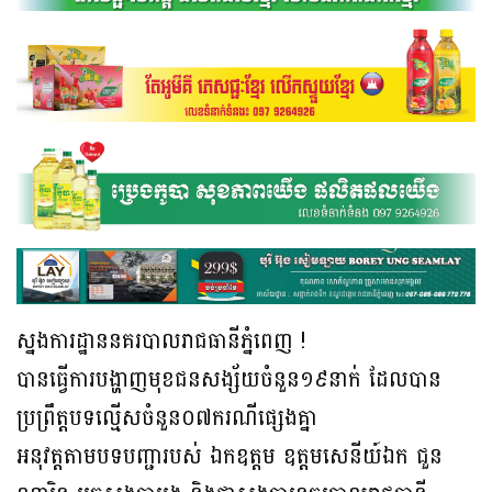
ស្នងការដ្ឋាននគរបាលរាជធានីភ្នំពេញ !
បានធ្វើការបង្ហាញមុខជនសង្ស័យចំនួន១៩នាក់ ដែលបាន
ប្រព្រឹត្តបទល្មើសចំនួន០៧ករណីផ្សេងគ្នា
អនុវត្តតាមបទបញ្ជារបស់ ឯកឧត្តម ឧត្តមសេនីយ៍ឯក ជួន