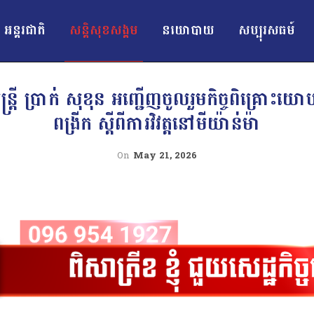
អន្ដរជាតិ
សន្តិសុខសង្គម
នយោបាយ
សប្បុរសធម៍
រី ប្រាក់ សុខុន អញ្ជើញចូលរួម​កិច្ចពិគ្រោះយោបល់
ពង្រីក ស្ដីពីការវិវត្តនៅមីយ៉ាន់ម៉ា
On
May 21, 2026