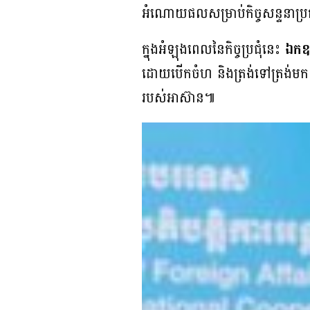
អំណោយផលសម្រាប់កិច្ចសន្ទនាប្រ
ក្នុងអំឡុងពេលនៃកិច្ចប្រជុំនេះ
ឯកឧត
ដោយបើកចំហ និងត្រង់ទៅត្រង់មក ស
របស់អាស៊ាន៕