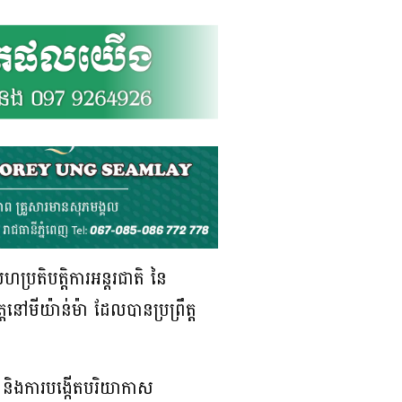
ហប្រតិបត្តិការអន្តរជាតិ នៃ
ត្តនៅមីយ៉ាន់ម៉ា ដែលបានប្រព្រឹត្ត
សា និងការបង្កើតបរិយាកាស