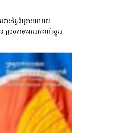
ជាចំពោះកិច្ចពិគ្រោះយោបល់
ះទៅមុខ ស្របតាមគោលការណ៍ស្នូល