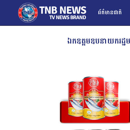
ព័ត៌មានជាតិ
ឯកឧត្តមឧបនាយករដ្ឋមន្ត្