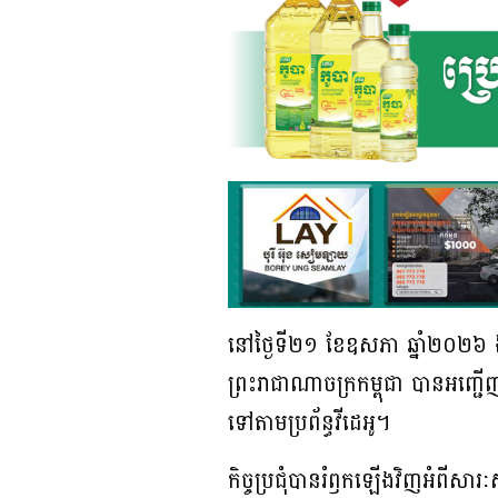
នៅថ្ងៃទី២១ ខែឧសភា ឆ្នាំ២០២៦
ព្រះរាជាណាចក្រកម្ពុជា បានអញ្ជើញចូល
ទៅតាមប្រព័ន្ធវីដេអូ។
កិច្ចប្រជុំបានរំឭ​​កឡើងវិញអំពីស