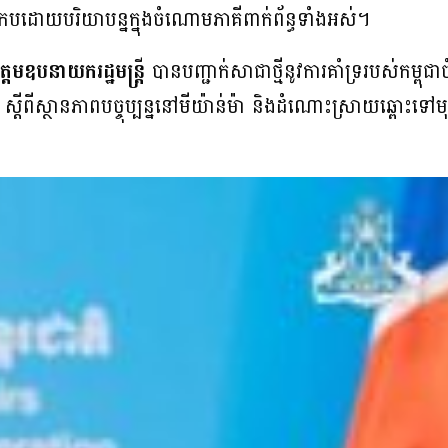
កបដោយបរិយាបន្នក្នុងចំណោមភាគីពាក់ព័ន្ធទាំងអស់។
្តមឧបនាយករដ្ឋមន្ត្រី
បានបញ្ជាក់សាជាថ្មីនូវការគាំទ្ររបស់កម្ពុ
្តីពី​ស្ថានភាពបច្ចុប្បន្ននៅមីយ៉ាន់ម៉ា និងដំណោះស្រាយឆ្ពោ