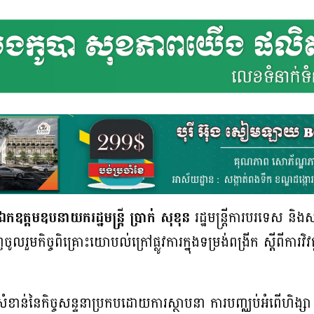
ឯកឧត្តមឧបនាយករដ្ឋមន្ត្រី ប្រាក់ សុខុន
រដ្ឋមន្ត្រីការបរទេស និងស
រួម​កិច្ចពិគ្រោះយោបល់ក្រៅផ្លូវការក្នុងទម្រង់ពង្រីក ស្ដីពីការវិវ
ារៈសំខាន់នៃកិច្ចសន្ទនាប្រកបដោយការស្ថាបនា ការបញ្ឈប់អំពើហិង្