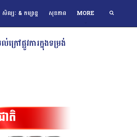
សិល្បៈ & កម្សាន្ត
សុខភាព
MORE
ក្រៅផ្លូវការក្នុងទម្រង់