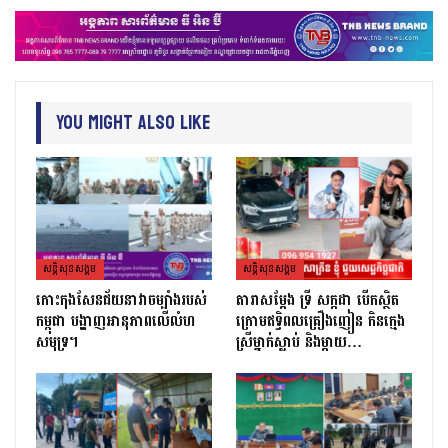
You Might Also Like
សន្តិសុខសង្គម
សន្តិសុខសង្គម
កោះកុងសែនជ័យនាវាចម្បាំងរបស់
តារាសម្ដែង ទ្រី សក្កដា បើកស្ថិត
កម្ពុជា បង្ហាញអានុភាពលើលំហ
ក្រោមឥទ្ធិពលគ្រឿងញៀន កិនក្មេង
សមុទ្រ។
ស្រីម្នាក់ស្លាប់ និងម្ដាយ…