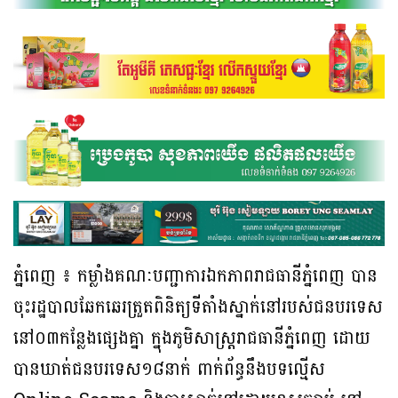
ភ្នំពេញ ៖ កម្លាំងគណៈបញ្ជាការឯកភាពរាជធានីភ្នំពេញ បាន
ចុះរដ្ឋបាលឆែកឆេរត្រួតពិនិត្យទីតាំងស្នាក់នៅរបស់ជនបរទេស
នៅ០៣កន្លែងផ្សេងគ្នា ក្នុងភូមិសាស្ត្ររាជធានីភ្នំពេញ ដោយ
បានឃាត់ជនបរទេស១៨នាក់ ពាក់ព័ន្ធនឹងបទល្មើស