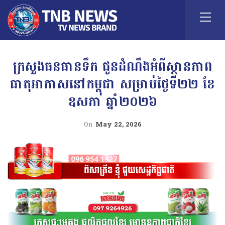
ក្រសួងធនធានទឹក ជូនដំណឹងអំពីស្ថានភាព
ធាតុអាកាសនៅកម្ពុជា សម្រាប់ថ្ងៃទី២២ ខែ
ឧសភា ឆ្នាំ២០២៦
On
May 22, 2026