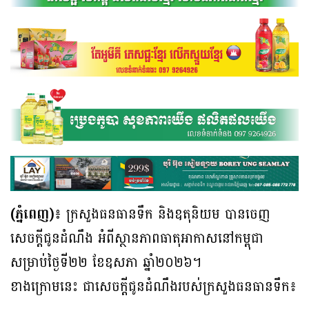
(ភ្នំពេញ)៖
ក្រសួងធនធានទឹក និងឧតុនិយម បានចេញ
សេចក្តីជូនដំណឹង អំពីស្ថានភាពធាតុអាកាសនៅកម្ពុជា
សម្រាប់ថ្ងៃទី២២ ខែឧសភា ឆ្នាំ២០២៦។
ខាងក្រោមនេះ ជាសេចក្តីជូនដំណឹងរបស់ក្រសួងធនធានទឹក៖