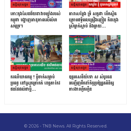
សន្តិសុខសង្គម
សន្តិសុខសង្គម
កោះកុងសែនជ័យនាវាចម្បាំងរបស់
តារាសម្ដែង ទ្រី សក្កដា បើកស្ថិត
កម្ពុជា បង្ហាញអានុភាពលើលំហ
ក្រោមឥទ្ធិពលគ្រឿងញៀន កិនក្មេង
សមុទ្រ។
ស្រីម្នាក់ស្លាប់ និងម្ដាយ…
សន្តិសុខសង្គម
សន្តិសុខសង្គម
ករណីឃាតកម្ម ! ប្ដីចាក់សម្លាប់
ឧត្តមសេនីយ៍ទោ ស សំបូរធន
ប្រពន្ធ នៅស្រុកត្រាំកក់ ខេត្តតាកែវ
អញ្ជើញដឹកនាំកិច្ចប្រជុំត្រួតពិនិត្យ​
ជនដៃដល់ជាប្ដី…
ការងារហ្វឹកហ្វឺន
© 2026 - TNB News. All Rights Reserved.