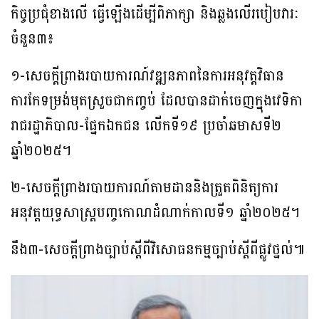
កិច្ចប្រជុំខាងលើ ធ្វើឡើងដើម្បីពិភាក្សា និងឆ្លងលើរបៀបវារៈ
ចំនួន៣៖
១-សេចក្តីព្រាងរបាយការណ៍វឌ្ឍនភាពនៃការអនុវត្តវិធាន
ការកែទម្រង់មុតស្រួចជាកញ្ចប់ ដែលបានដាក់ចេញក្នុងវេទិកា
រាជរដ្ឋាភិបាល-ផ្នែកឯកជន លើកទី១៩ ប្រចាំឆមាសទី២
ឆ្នាំ២០២៥។
២-សេចក្តីព្រាងរបាយការណ៍តាមដាននិងត្រួតពិនិត្យការ
អនុវត្តយុទ្ធសាស្ត្របញ្ចកោណដំណាក់កាលទី១ ឆ្នាំ២០២៥។
នឹង៣-សេចក្តីព្រាងច្បាប់ស្តីពីវិសោធនកម្មច្បាប់ស្តីពីផ្លូវថ្នល់៕