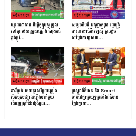
សន្តិសុខសង្គម
សន្តិសុខសង្គម
យុវជន៣នាក់ ជិះម៉ូតូឌុបគ្នាជ្រុល
សម្តេចធិបតី អនុញ្ញាតជូន រដ្ឋមន្ត្រី
ទៅបុករថយន្តមួយគ្រឿង កំពុងបត់
ការពារជាតិម៉ាឡេស៊ី ចូលជួប
ឆ្លងផ្លូវ…
សម្តែងការគួរសម…
សន្តិសុខសង្គម
សន្តិសុខសង្គម
នារីម្នាក់ រថយន្តស៊េរីមួយគ្រឿង
ក្រសួងព័ត៌មាន និង Smart
បើកបុកបង្គោលភ្លើងបាក់មួយ
ចាប់ដៃគ្នាប្រយុទ្ធប្រឆាំងព័ត៌មាន
ដើមរុញផ្ទប់និងរង្វង់មូល…
ក្លែងក្លាយ…