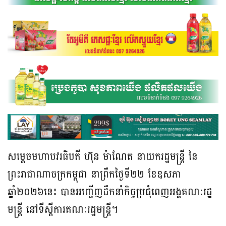
សម្តេចមហាបវរធិបតី ហ៊ុន ម៉ាណែត នាយករដ្ឋមន្ត្រី នៃ
ព្រះរាជាណាចក្រកម្ពុជា នាព្រឹកថ្ងៃទី២២ ខែឧសភា
ឆ្នាំ២០២៦នេះ បានអញ្ជើញដឹកនាំកិច្ចប្រជុំពេញអង្គគណៈរដ្ឋ
មន្ត្រី នៅទីស្តីការគណៈរដ្ឋមន្ត្រី។