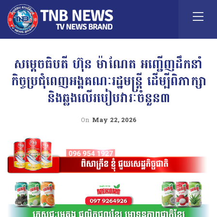
សម្តេចធិបតី ហ៊ុន ម៉ាណែត អញ្ជើញដឹកនាំ
កិច្ចប្រជុំពេញអង្គគណៈរដ្ឋមន្ត្រី ដើម្បីពិភាក្សា
និងឆ្លងលើរបៀបវារៈចំនួន៣
On
May 22, 2026