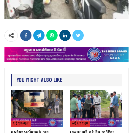
You Might Also Like
សន្តិសុខសង្គម
សន្តិសុខសង្គម
ឃាត់ជនសង្ស័យម្នាក់ លួច
ទេសរដ្ឋមន្រ្តី គន់ គីម ចុះពិនិត្យ