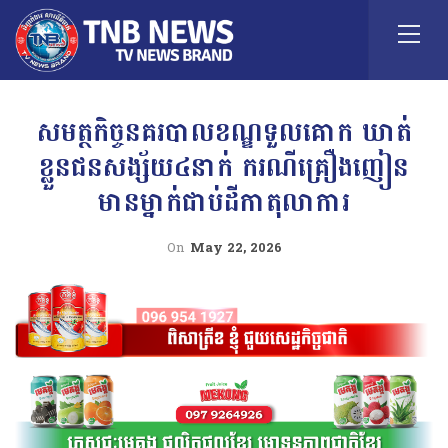
សមត្ថកិច្ចនគរបាលខណ្ឌទួលគោក ឃាត់
ខ្លួនជនសង្ស័យ៤នាក់ ករណីគ្រឿងញៀន
មានម្នាក់ជាប់ដីកាតុលាការ
On
May 22, 2026