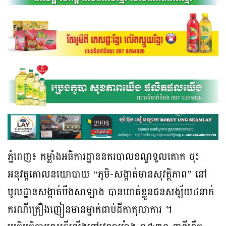
ភ្នំពេញ៖ កម្លាំងអធិការដ្ឋាននគរបាលខណ្ឌទួលគោក ចុះ
អនុវត្តគោលនយោបាយ “ភូមិ-សង្កាត់មានសុវត្ថិភាព” នៅ
មូលដ្ឋានសង្កាត់បឹងសាឡាង បានឃាត់ខ្លួនជនសង្ស័យ៤នាក់
ករណីគ្រឿងញៀនមានម្នាក់ជាប់ដីកាតុលាការ ។