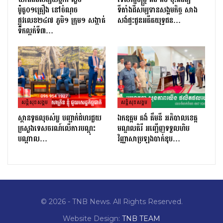
ម៉ូតូ០១គ្រឿង នៅចំណុច
ទីតាំងដីសម្បទានសង្គមកិច្ច សាង
ផ្លូវលេខ២៤៧ ភូមិ១ ក្រុម១ សង្កាត់
សង់ផ្ទះជូនអតីតយុទ្ធជន…
ទឹកល្អក់ទី៣…
សន្តិសុខសង្គម
សន្តិសុខសង្គម
ស្ថានទូតលុចសំបួ បញ្ជាក់ជំហរជួយ
ឯកឧត្តម គង់ គឹមនី អភិបាលខេត្ត
ក្រសួងទេសចរណ៍លើការបណ្តុះ
មណ្ឌលគិរី អញ្ជើញទទួលហិប
បណ្តាល…
វិញ្ញាសាប្រឡងបាក់ឌុប…
© 2026 - TNB News. All Rights Reserved.
Website Design:
TNB TEAM