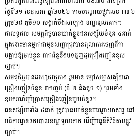
ប្រតិបត្តិការនេះធ្វើឡើងនៅវេលាម៉ោង ០៩:៣០ នាទីព្រឹក
ថ្ងៃទី២១ ខែឧសភា ឆ្នាំ២០២៦ តាមបណ្តោយផ្លូវលេខ ៣៣៦
ក្រុម២៨ ភូមិ១០ សង្កាត់បឹងសាឡាង ខណ្ឌទួលគោក។
ជាលទ្ធផល សមត្ថកិច្ចបានឃាត់ខ្លួនជនសង្ស័យចំនួន ៤នាក់
ក្នុងនោះមានម្នាក់ជាមុខសញ្ញាត្រូវបានតុលាការចេញដីកា
បង្គាប់ឱ្យចាប់ខ្លួន ពាក់ព័ន្ធនឹងបទជួញដូរគ្រឿងញៀនខុស
ច្បាប់។
សមត្ថកិច្ចបានដកហូតវត្ថុតាង រួមមាន ម្សៅសថ្លាសង្ស័យជា
គ្រឿងញៀនចំនួន ៣កញ្ចប់ (ធំ ២ និងតូច ១) ព្រមទាំង
ឧបករណ៍ប្រើប្រាស់គ្រឿងញៀនមួយចំនួន។
ជនសង្ស័យទាំង ៤នាក់ ត្រូវបានឃាត់ខ្លួនបណ្តោះអាសន្ន នៅ
អធិការដ្ឋាននគរបាលខណ្ឌទួលគោក ដើម្បីបន្តនីតិវិធីតាមផ្លូវ
ច្បាប់៕