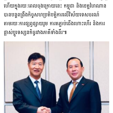
ហើយក្នុងរយៈពេលចុងក្រោយនេះ កម្ពុជា និងខេត្តហៃណាន
បានបន្តពង្រឹងកិច្ចសហប្រតិបត្តិការលើវិស័យទេសចរណ៍
តាមរយៈការផ្សព្វផ្សាយរួម ការតភ្ជាប់ជើងហោះហើរ និងការ
ផ្លាស់ប្តូរទស្សនកិច្ចរវាងភាគីទាំងពីរ៕