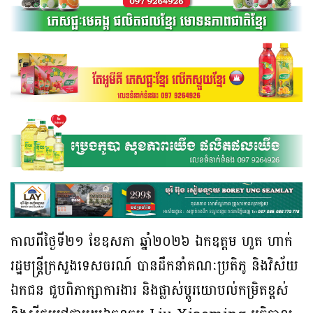
កាលពីថ្ងៃទី២១ ខែឧសភា ឆ្នាំ២០២៦ ឯកឧត្តម ហួត ហាក់
រដ្ឋមន្ត្រីក្រសួងទេសចរណ៍ បានដឹកនាំគណៈប្រតិភូ និងវិស័យ
ឯកជន ជួបពិភាក្សាការងារ និងផ្លាស់ប្តូរយោបល់កម្រិតខ្ពស់