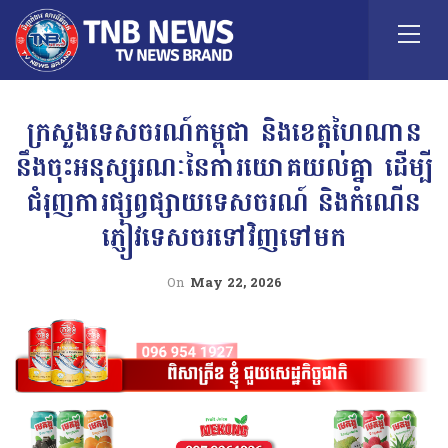
ក្រសួងទេសចរណ៍កម្ពុជា និងខេត្តហៃណាន
នឹងចុះអនុស្សរណៈនៃការយោគយល់គ្នា ដើម្បី
ជំរុញការផ្សព្វផ្សាយទេសចរណ៍ និងកំណើន
ភ្ញៀវទេសចរទៅវិញទៅមក
On
May 22, 2026