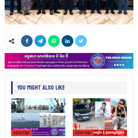
You Might Also Like
សន្តិសុខសង្គម
សន្តិសុខសង្គម