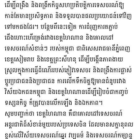
ដើម្បីពង្រឹង និងពង្រីកកិច្ចសហប្រតិបត្តិការទេសចរណ៍ឱ្យ
កាន់តែមានប្រសិទ្ធភាព និងទទួលបានផលប្រយោជន៍ទៅវិញ
ទៅមកផងដែរ។ បន្ថែមពីនេះទៀត ការជំរុញការតភ្ជាប់
ជើងហោះហើរត្រង់រវាងខេត្តហៃណាន និងគោលដៅ
ទេសចរណ៍សំខាន់ៗ របស់កម្ពុជា ជាពិសេសរាជធានីភ្នំពេញ
ខេត្តសៀមរាប និងខេត្តព្រះសីហនុ ដើម្បីបង្កើនភាពងាយ
ស្រួលក្នុងការធ្វើដំណើររបស់ភ្ញៀវទេសចរ និងពង្រឹងការផ្លាស់
ប្តូរប្រជាជននិងប្រជាជន ការលើកទឹកចិត្តឱ្យមានជំនួបរវាង
វិស័យឯកជនកម្ពុជា និងខេត្តហៃណានដើម្បីរៀបចំជាកញ្ចប់
ទស្សនកិច្ច ក៏ត្រូវបានលើកឡើង និងឯកភាព។
សូមបញ្ជាក់ថា ខេត្តហៃណាន គឺជាគោលដៅទេសចរណ៍
អន្តរជាតិដ៏សំខាន់មួយរបស់ប្រទេសចិន ដែលមានសក្តានុពល
ខ្ពស់លើវិស័យទេសចរណ៍ឆ្នេរ វប្បធម៌ និងទេសចរណ៍កម្សាន្ត