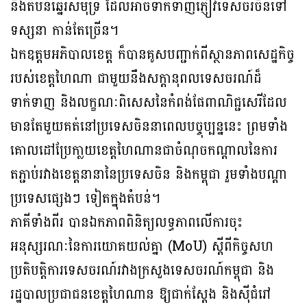
និងតំបន់ឆ្នេរសមុទ្រ ដែលអាចទាក់ទាញភ្ញៀវទេសចរចិនទៅ
ទស្សនា កាន់តែច្រើន។
ឯកឧត្តមអភិបាលខេត្ត ក៏បានគូសបញ្ជាក់ពីស្ថានភាពសេដ្ឋកិច្ច
របស់ខេត្តហៃណា ជាមួយនឹងសក្តានុពលទេសចរណ៍ដ៏
ទាក់ទាញ និងលក្ខណៈពិសេសនៃកំពង់ផែពាណិជ្ជសេរីដែល
មានតែមួយគត់នៅប្រទេសចិននាពេលបច្ចុប្បន្ននេះ ព្រមទាំង
គោលដៅប្រែកា្លយខេត្តហៃណានជាចំណុចកណ្តាលនៃការ
តភ្ជាប់រវាងខេត្តនានានៃប្រទេសចិន និងកម្ពុជា រួមទាំងបណ្តា
ប្រទេសផ្សេងៗ ទៀតក្នុងតំបន់។
ភាគីទាំងពីរ បានឯកភាពពិនិត្យលទ្ធភាពលើការចុះ
អនុស្សរណៈនៃការយោគយល់គ្នា (MoU) ស្តីពីកិច្ចសហ
ប្រតិបត្តិការទេសចរណ៍រវាងក្រសួងទេសចរណ៍កម្ពុជា និង
រដ្ឋបាលប្រជាជនខេត្តហៃណាន ឱ្យជាក់ស្តែង និងស៊ីជំរៅ