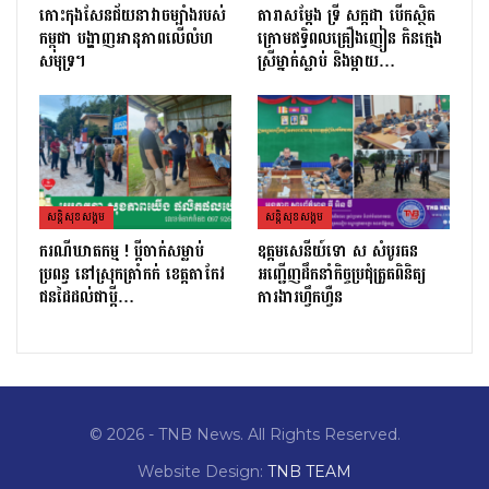
កោះកុងសែនជ័យនាវាចម្បាំងរបស់
តារាសម្ដែង ទ្រី សក្កដា បើកស្ថិត
កម្ពុជា បង្ហាញអានុភាពលើលំហ
ក្រោមឥទ្ធិពលគ្រឿងញៀន កិនក្មេង
សមុទ្រ។
ស្រីម្នាក់ស្លាប់ និងម្ដាយ…
សន្តិសុខសង្គម
សន្តិសុខសង្គម
ករណីឃាតកម្ម ! ប្ដីចាក់សម្លាប់
ឧត្តមសេនីយ៍ទោ ស សំបូរធន
ប្រពន្ធ នៅស្រុកត្រាំកក់ ខេត្តតាកែវ
អញ្ជើញដឹកនាំកិច្ចប្រជុំត្រួតពិនិត្យ​
ជនដៃដល់ជាប្ដី…
ការងារហ្វឹកហ្វឺន
© 2026 - TNB News. All Rights Reserved.
Website Design:
TNB TEAM