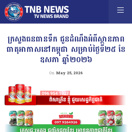
ក្រសួងធនធានទឹក ជូនដំណឹងអំពីស្ថានភាព
ធាតុអាកាសនៅកម្ពុជា សម្រាប់ថ្ងៃទី២៥ ខែ
ឧសភា ឆ្នាំ២០២៦
On
May 25, 2026