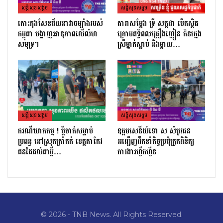
សន្តិសុខសង្គម
សន្តិសុខសង្គម
កោះកុងសែនជ័យនាវាចម្បាំងរបស់
តារាសម្ដែង ទ្រី សក្កដា បើកស្ថិត
កម្ពុជា បង្ហាញអានុភាពលើលំហ
ក្រោមឥទ្ធិពលគ្រឿងញៀន កិនក្មេង
សមុទ្រ។
ស្រីម្នាក់ស្លាប់ និងម្ដាយ…
សន្តិសុខសង្គម
សន្តិសុខសង្គម
ករណីឃាតកម្ម ! ប្ដីចាក់សម្លាប់
ឧត្តមសេនីយ៍ទោ ស សំបូរធន
ប្រពន្ធ នៅស្រុកត្រាំកក់ ខេត្តតាកែវ
អញ្ជើញដឹកនាំកិច្ចប្រជុំត្រួតពិនិត្យ​
ជនដៃដល់ជាប្ដី…
ការងារហ្វឹកហ្វឺន
© 2026 - TNB News. All Rights Reserved.