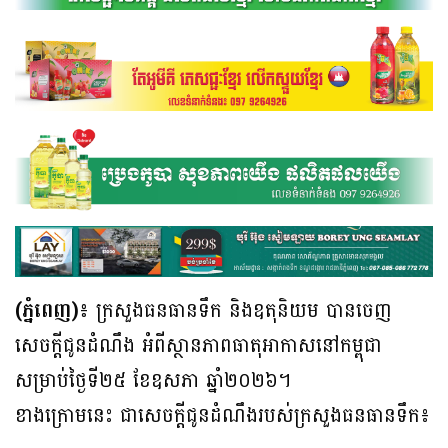
(ភ្នំពេញ)៖
ក្រសួងធនធានទឹក និងឧតុនិយម បានចេញ
សេចក្តីជូនដំណឹង អំពីស្ថានភាពធាតុអាកាសនៅកម្ពុជា
សម្រាប់ថ្ងៃទី២៥ ខែឧសភា ឆ្នាំ២០២៦។
ខាងក្រោមនេះ ជាសេចក្តីជូនដំណឹងរបស់ក្រសួងធនធានទឹក៖