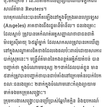
ចុះមកក្រោម។ នេះបើតាមការចេញផ្សាយដោយទីភ្នាក់ងារ
សារព័ត៌មាន Reuters។
ហេតុការណ៍នេះបានកើតឡើងនៅក្នុងទីក្រុងអានហ្សេឡេស
(Angeles) ភាគខាងជើងរដ្ឋធានីម៉ានីល។ ជនរងគ្រោះ
ដែលស្លាប់ ត្រូវបានគេកំណត់អត្តសញ្ញាណថាជាជនជាតិ
ម៉ាឡេស៊ីអាយុ ៦៥ឆ្នាំម្នាក់ ដែលសាកសពត្រូវបានរកឃើញ
នៅក្នុងសណ្ឋាគារជិតខាងដែលរងផលប៉ះពាល់ដោយសារការ
បាក់ស្រុតនេះ។ មន្ត្រីព័ត៌មាននៃកងពន្លត់អគ្គិភ័យតំបន់ បាន
បញ្ជាក់ថា ក្នុងចំណោមមនុស្ស ២១នាក់ដែលបាត់ខ្លួន មាន
៥នាក់ត្រូវបានបញ្ជាក់ថាបានជាប់គាំងនៅក្រោមគំនរបាក់បែក
ខណៈជនរងគ្រោះ ២នាក់ក្នុងចំណោមនោះកំពុងព្យាយាម
ទាក់ទងមកក្រុមសង្គ្រោះ។
ក្រុមការងារសង្គ្រោះបានប្រើប្រាស់ឆ្កែហិតក្លិន និងឧបករណ៍