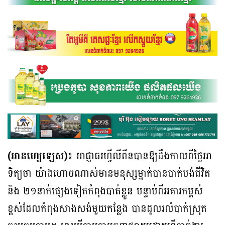
(អានហ្សេឡេស)៖
អាជ្ញាធរហ្វីលីពីនបានឱ្យដឹងកាលពីថ្ងៃអា
ទិត្យថា យ៉ាងហោចណាស់មានមនុស្សម្នាក់បានបាត់បង់ជីវិត
និង ២១នាក់ផ្សេងទៀតកំពុងបាត់ខ្លួន បន្ទាប់ពីអគារកម្ពស់
ខ្ពស់ដែលកំពុងសាងសង់មួយកន្លែង បានដួលរលំបាក់ស្រុត