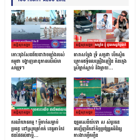
សន្តិសុខសង្គម
សន្តិសុខសង្គម
កោះកុងសែនជ័យនាវាចម្បាំងរបស់
តារាសម្ដែង ទ្រី សក្កដា បើកស្ថិត
កម្ពុជា បង្ហាញអានុភាពលើលំហ
ក្រោមឥទ្ធិពលគ្រឿងញៀន កិនក្មេង
សមុទ្រ។
ស្រីម្នាក់ស្លាប់ និងម្ដាយ…
សន្តិសុខសង្គម
សន្តិសុខសង្គម
ករណីឃាតកម្ម ! ប្ដីចាក់សម្លាប់
ឧត្តមសេនីយ៍ទោ ស សំបូរធន
ប្រពន្ធ នៅស្រុកត្រាំកក់ ខេត្តតាកែវ
អញ្ជើញដឹកនាំកិច្ចប្រជុំត្រួតពិនិត្យ​
ជនដៃដល់ជាប្ដី…
ការងារហ្វឹកហ្វឺន