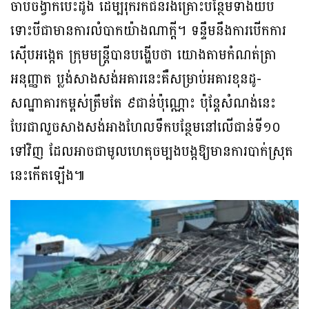
ចាប់ចង្វាក់បេះដូង ដើម្បីរុករកជនរងគ្រោះបន្ថែមទាំងយប់
ទោះបីជាមានការលំបាកយ៉ាងណាក្តី។ ទន្ទឹមនឹងការបើកការ
ស៊ើបអង្កេត ក្រុមមន្ត្រីបានបង្ហើបថា យោងតាមកំណត់ត្រា
អនុញ្ញាត ប្លង់សាងសង់អគារនេះគឺសម្រាប់អគារខុនដូ-
សណ្ឋាគារកម្ពស់ត្រឹមតែ ៩ជាន់ប៉ុណ្ណោះ ប៉ុន្តែសំណង់នេះ
បែរជាលួចសាងសង់អាងហែលទឹកបន្ថែមនៅលើជាន់ទី១០
ទៅវិញ ដែលអាចជាមូលហេតុចម្បងបង្កឱ្យមានការបាក់ស្រុត
នេះកើតឡើង៕