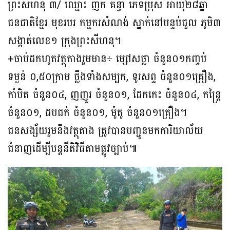
ព្រះសីហនុ ៣/ ឈ្មោះ ញឹក គន្ធា ភេទប្រុស អាយុ២៨ឆ្នាំ
ជនជាតិខ្មែរ មុខរបរ កម្មករសំណង់ ស្នាក់នៅបន្ទប់ជួល ភូមិ៣
សង្កាត់លេខ១ ក្រុងព្រះសីហនុ។
+ចាប់ដកហូតវត្ថុតាងរួមមាន÷ ម្សៅសថ្លា ចំនួន០១កញ្ចប់
ទម្ងន់ ០,៥០ក្រាម ថ្លឹងទាំងសម្បក, ទូរសព្ទ ចំនួន០១គ្រឿង,
កាំបិត ចំនួន០៤, ញញួរ ចំនួន០១, ដែកកេះ ចំនួន០៤, កន្ដ្រៃ
ចំនួន០១, ដបជក់ ចំនួន០១, ម៉ូតូ ចំនួន០១គ្រឿង។
ជនសង្ស័យរួមនឹងវត្ថុតាង ត្រូវបានបញ្ជូនមកការិយាល័យ
ជំនាញដើម្បីបន្តនីតិវិធីតាមផ្លូវច្បាប់៕