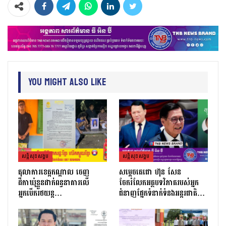
You Might Also Like
សន្តិសុខសង្គម
សន្តិសុខសង្គម
តុលាការខេត្តកណ្ដាល ចេញ
សម្តេចតេជោ ហ៊ុន សែន
ដីកាឃុំខ្លួនដាក់ពន្ធនាគារលើ
ចែករំលែកអត្ថបទវិភាគរបស់អ្នក
អ្នកបើករថយន្ត…
ជំនាញផ្នែកទំនាក់ទំនងអន្តរជាតិ…