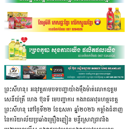
ព្រះសីហនុ៖ អនុវត្តតាមបទបញ្ជាយ៉ាងម៉ឺងម៉ាត់លោកឧត្តម
សេនីយ៍ត្រី ហេង ប៊ុនទី មេបញ្ជាការ កងរាជអាវុធហត្ថខេត្ត
ព្រះសីហនុ នៅថ្ងៃទី២២ ខែឧសភា ឆ្នាំ២០២៦ កម្លាំងជំនាញ
នៃការិយាល័យប្រឆាំងគ្រឿងញៀន មន្ទីរស្រាវជ្រាវនិង