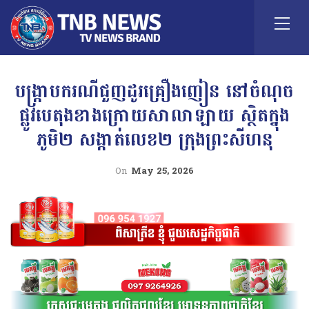
បង្ក្រាបករណីជួញដូរគ្រឿងញៀន នៅចំណុច
ផ្លូវបេតុងខាងក្រោយសាលាឡាយ ស្ថិតក្នុង
ភូមិ២ សង្កាត់លេខ២ ក្រុងព្រះសីហនុ
On
May 25, 2026