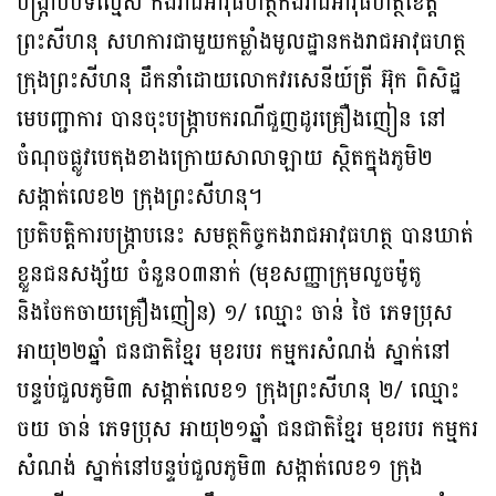
បង្រ្កាបបទល្មើស កងរាជអាវុធហត្ថកងរាជអាវុធហត្ថខេត្ត
ព្រះសីហនុ សហការជាមួយកម្លាំងមូលដ្ឋានកងរាជអាវុធហត្ថ
ក្រុងព្រះសីហនុ ដឹកនាំដោយលោកវរសេនីយ៍ត្រី អ៊ុក ពិសិដ្ឋ
មេបញ្ជាការ បានចុះបង្ក្រាបករណីជួញដូរគ្រឿងញៀន នៅ
ចំណុចផ្លូវបេតុងខាងក្រោយសាលាឡាយ ស្ថិតក្នុងភូមិ២
សង្កាត់លេខ២ ក្រុងព្រះសីហនុ។
ប្រតិបត្តិការបង្រ្កាបនេះ សមត្ថកិច្ចកងរាជអាវុធហត្ថ បានឃាត់
ខ្លួនជនសង្ស័យ ចំនួន០៣នាក់ (មុខសញ្ញាក្រុមលួចម៉ូតូ
និងចែកចាយគ្រឿងញៀន) ១/ ឈ្មោះ ចាន់ ថៃ ភេទប្រុស
អាយុ២២ឆ្នាំ ជនជាតិខ្មែរ មុខរបរ កម្មករសំណង់ ស្នាក់នៅ
បន្ទប់ជួលភូមិ៣ សង្កាត់លេខ១ ក្រុងព្រះសីហនុ ២/ ឈ្មោះ
ចយ ចាន់ ភេទប្រុស អាយុ២១ឆ្នាំ ជនជាតិខ្មែរ មុខរបរ កម្មករ
សំណង់ ស្នាក់នៅបន្ទប់ជួលភូមិ៣ សង្កាត់លេខ១ ក្រុង