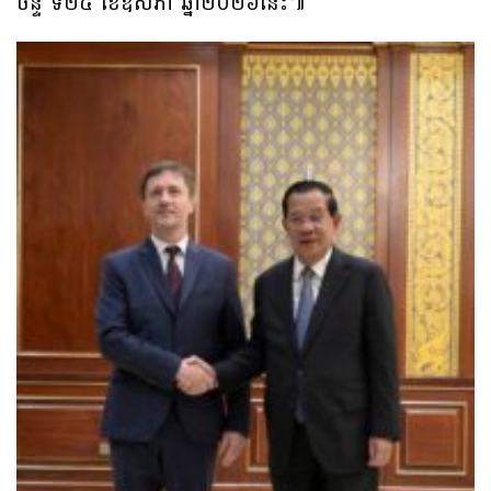
ចន្ទ ទី២៥ ខែឧសភា ឆ្នាំ២០២៦នេះ៕