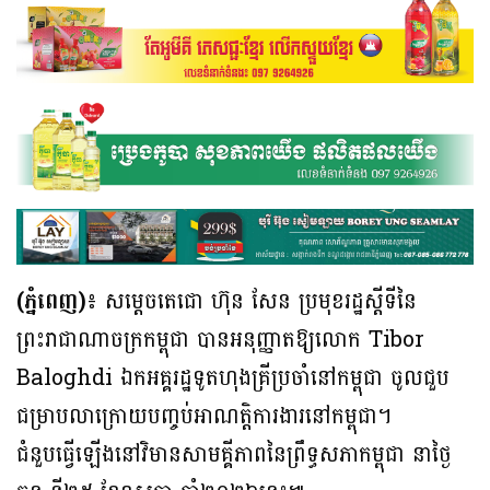
(ភ្នំពេញ)៖
សម្តេចតេជោ ហ៊ុន សែន ប្រមុខរដ្ឋស្តីទីនៃ
ព្រះរាជាណាចក្រកម្ពុជា បានអនុញ្ញាតឱ្យលោក Tibor
Baloghdi ឯកអគ្គរដ្ឋទូតហុងគ្រីប្រចាំនៅកម្ពុជា ចូលជួប
ជម្រាបលាក្រោយបញ្ចប់អាណត្តិការងារនៅកម្ពុជា។
ជំនួបធ្វើឡើងនៅវិមានសាមគ្គីភាពនៃព្រឹទ្ធសភាកម្ពុជា នាថ្ងៃ