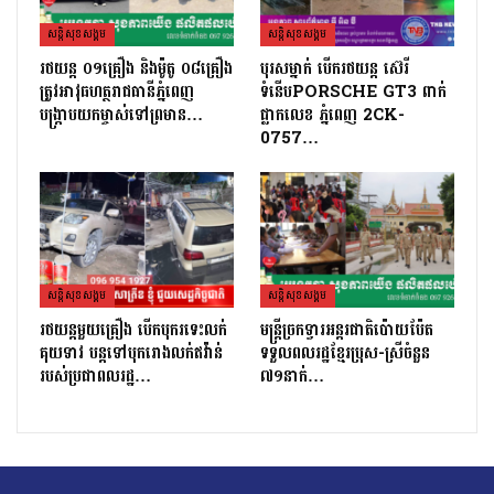
សន្តិសុខសង្គម
សន្តិសុខសង្គម
រថយន្ត ០១គ្រឿង និងម៉ូតូ ០៨គ្រឿង
បុរសម្នាក់ បេីករថយន្ត ស៊េរី
ត្រូវអាវុធហត្ថរាជធានីភ្នំពេញ
ទំនើបPORSCHE GT3 ពាក់
បង្ក្រាបយកម្ចាស់ទៅព្រមាន…
ផ្លាកលេខ ភ្នំពេញ 2CK-
0757…
សន្តិសុខសង្គម
សន្តិសុខសង្គម
រថយន្ដមួយគ្រឿង បេីកបុករទេះលក់
មន្ត្រីច្រកទ្វារអន្តរជាតិប៉ោយប៉ែត
គុយទាវ បន្តទៅបុករោងលក់ឥវ៉ាន់
ទទួលពលរដ្ឋខ្មែរប្រុស-ស្រីចំនួន
របស់ប្រជាពលរដ្ឋ…
៧១នាក់…