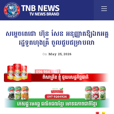
សម្តេចតេជោ ហ៊ុន សែន អនុញ្ញាតឱ្យឯកអគ្គ
រដ្ឋទូតហុងគ្រី ចូលជួបជម្រាបលា
On
May 25, 2026