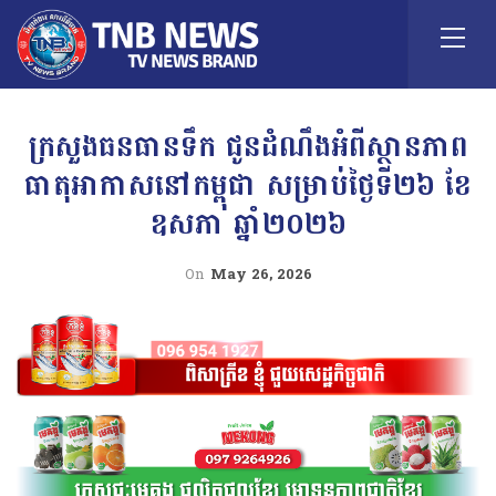
ក្រសួងធនធានទឹក ជូនដំណឹងអំពីស្ថានភាព
ធាតុអាកាសនៅកម្ពុជា សម្រាប់ថ្ងៃទី២៦ ខែ
ឧសភា ឆ្នាំ២០២៦
On
May 26, 2026