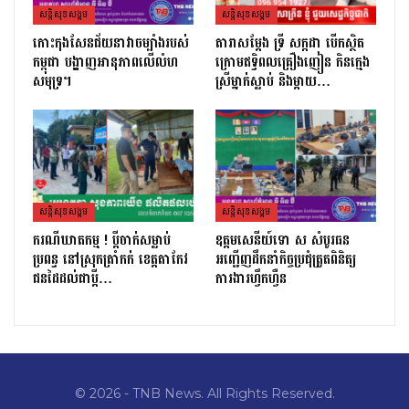
សន្តិសុខសង្គម
សន្តិសុខសង្គម
កោះកុងសែនជ័យនាវាចម្បាំងរបស់
តារាសម្ដែង ទ្រី សក្កដា បើកស្ថិត
កម្ពុជា បង្ហាញអានុភាពលើលំហ
ក្រោមឥទ្ធិពលគ្រឿងញៀន កិនក្មេង
សមុទ្រ។
ស្រីម្នាក់ស្លាប់ និងម្ដាយ…
សន្តិសុខសង្គម
សន្តិសុខសង្គម
ករណីឃាតកម្ម ! ប្ដីចាក់សម្លាប់
ឧត្តមសេនីយ៍ទោ ស សំបូរធន
ប្រពន្ធ នៅស្រុកត្រាំកក់ ខេត្តតាកែវ
អញ្ជើញដឹកនាំកិច្ចប្រជុំត្រួតពិនិត្យ​
ជនដៃដល់ជាប្ដី…
ការងារហ្វឹកហ្វឺន
© 2026 - TNB News. All Rights Reserved.