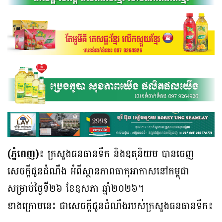
(ភ្នំពេញ)៖
ក្រសួងធនធានទឹក និងឧតុនិយម បានចេញ
សេចក្តីជូនដំណឹង អំពីស្ថានភាពធាតុអាកាសនៅកម្ពុជា
សម្រាប់ថ្ងៃទី២៦ ខែឧសភា ឆ្នាំ២០២៦។
ខាងក្រោមនេះ ជាសេចក្តីជូនដំណឹងរបស់ក្រសួងធនធានទឹក៖