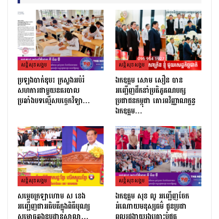
សន្តិសុខសង្គម
សន្តិសុខសង្គម
ប្រឡងបាក់ឌុប៖ ក្រសួងអប់រំ
ឯកឧត្តម សោម សឿន បាន
សហការជាមួយនគរបាល
អញ្ជើញដឹកនាំប្រតិភូគណបក្ស
ប្រឆាំងបទល្មើសបច្ចេកវិទ្យា…
ប្រជាជនកម្ពុជា គោរពវិញ្ញាណក្ខន្ធ
ឯកឧត្តម…
សន្តិសុខសង្គម
សន្តិសុខសង្គម
សម្ដេចក្រឡាហោម ស ខេង
ឯកឧត្តម សុខ លូ អញ្ជើញចែក
អញ្ជើញជាអធិបតីក្នុងពិធីបុណ្យ
អំណោយមនុស្សធម៌ ជូនប្រជា
សម្ពោធឆ្លងឧបដ្ឋានសាលា…
ពលរដ្ឋងាយរងគ្រោះបំផុត