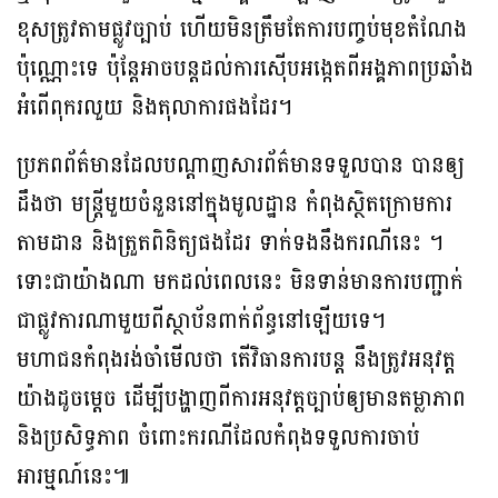
ខុសត្រូវតាមផ្លូវច្បាប់ ហើយមិនត្រឹមតែការបញ្ចប់មុខតំណែង
ប៉ុណ្ណោះទេ ប៉ុន្តែអាចបន្តដល់ការស៊ើបអង្កេតពីអង្គភាពប្រឆាំង
អំពើពុករលួយ និងតុលាការផងដែរ។
ប្រភពព័ត៌មានដែលបណ្តាញសារព័ត៌មានទទួលបាន បានឲ្យ
ដឹងថា មន្ត្រីមួយចំនួននៅក្នុងមូលដ្ឋាន កំពុងស្ថិតក្រោមការ
តាមដាន និងត្រួតពិនិត្យផងដែរ ទាក់ទងនឹងករណីនេះ ។
ទោះជាយ៉ាងណា មកដល់ពេលនេះ មិនទាន់មានការបញ្ជាក់
ជាផ្លូវការណាមួយពីស្ថាប័នពាក់ព័ន្ធនៅឡើយទេ។
មហាជនកំពុងរង់ចាំមើលថា តើវិធានការបន្ត នឹងត្រូវអនុវត្ត
យ៉ាងដូចម្តេច ដើម្បីបង្ហាញពីការអនុវត្តច្បាប់ឲ្យមានតម្លាភាព
និងប្រសិទ្ធភាព ចំពោះករណីដែលកំពុងទទួលការចាប់
អារម្មណ៍នេះ៕