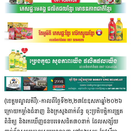
(ខេត្តមណ្ឌលគិរី):-កាលពីថ្ងៃទី២២,២៣ខែឧសភាឆ្នាំ២០២៦
ក្រោយកម្លាំងជំនាញ និងក្រសួងពាក់ព័ន្ធ ចុះប្រតិបត្តិការត្រួត
ពិនិត្យ និងរកឃើញជនបរទេសជិត៣០នាក់ ដែលសង្ស័យ