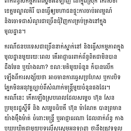
ពាក់ព័ន្ធសកម្មភាពស្គេមអនឡាញ នៅក្នុងស្រុក កែវសីមា
ខេត្តមណ្ឌលគិរី បានធ្វើឲ្យមហាជនផ្ទុះការចាប់អារម្មណ៍
និងចោទជាសំណួរជាច្រើនជុំវិញការគ្រប់គ្រងនៅក្នុង
មូលដ្ឋាន។
ករណីជនបរទេសជាច្រើននាក់ស្នាក់នៅ និងធ្វើសកម្មភាពក្នុង
មូលដ្ឋានមួយរយៈពេល តើអាជ្ញាធរពាក់ព័ន្ធពិតជាមិនបាន
ដឹងមែន ឬយ៉ាងណា? ខណៈមតិមួយចំនួន ក៏បានលើក
ឡើងពីការសង្ស័យថា អាចមានការធ្វេសប្រហែស ឬការបិទ
ភ្នែកមិនអនុវត្តច្បាប់ពីសំណាក់មន្ត្រីមួយចំនួនផងដែរ។
ករណីនេះ កើតឡើងស្របពេលដែលសម្តេច ហ៊ុន សែន
ប្រមុខរដ្ឋស្តីទី និង សម្តេចធិបតី ហ៊ុន ម៉ាណែត បានព្រមាន
យ៉ាងម៉ឺងម៉ាត់ ចំពោះមន្ត្រី ឬអាជ្ញាធរណា ដែលពាក់ព័ន្ធ កាង
ឬឃុបឃិតជាមួយបទល្មើសស្គេមអនឡាញ ថានឹងត្រូវទទួល