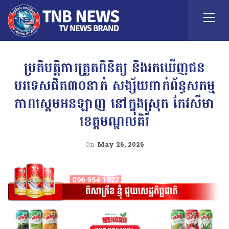
ប្រតិបត្តិការត្រួតពិនិត្យ និងរកឃើញជន
បរទេសជិត៣០នាក់ សង្ស័យពាក់ព័ន្ធសកម្ម
ភាពស្គេមអនឡាញ នៅក្នុងស្រុក កែវសីមា
ខេត្តមណ្ឌលគិរី
On
May 26, 2026