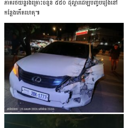
ភាគីរថយន្តរងគ្រោះចំនួន ៥៥០ ដុល្លារដើម្បីបញ្ចប់រឿងនៅ
កន្លែងកើតហេតុ៕