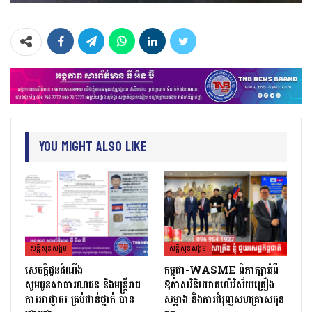
You Might Also Like
សន្តិសុខសង្គម
សន្តិសុខសង្គម
សេចក្ដីជូនដំណឹង
កម្ពុជា-WASME ពិភាក្សាអំពី
សូមជូនសាធារណជន និងមន្ត្រីរាជ
ឱកាសវិនិយោគលើវិស័យគ្រឿង
ការអាជ្ញាធរ គ្រប់ជាន់ថ្នាក់ បាន
សម្អាង និងការជំរុញសហគ្រាសធុន