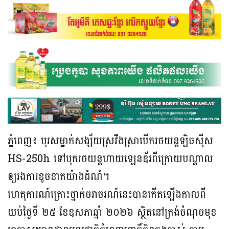
ភ្នំពេញ៖ បុរសម្នាក់សង្ស័យស្រវឹងស្រាបើករថយន្តឡិចស៊ីស
HS-250h ទៅបុករថយន្តហាយឡេនឌ័រពីក្រោយបណ្តាល
ឲ្យរងការខូចខាតយ៉ាងដំណំ។
ហេតុការណ៍គ្រោះថ្នាក់ចរាចរណ៍នេះបានកើតឡើងកាលពី
យប់ថ្ងៃទី ២៥ ខែឧសភាឆ្នាំ ២០២៦ ស្ថិតនៅត្រង់ចំណុចមុខ