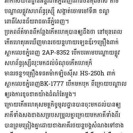
អាកាសយានដ្ឋានអន្តរជាតិភ្នំពេញពោធិ៍ចិនតុងចាស់ តាម
បណ្តាលផ្លូវសហព័ន្ធរុស្ស៊ី សង្កាត់ចោមចៅទី៣ ខណ្ឌ
ពោធិ៍សែនជ័យរាជធានីភ្នំពេញ។
ប្រភពព័ត៌មានពីកន្លែងកើតហេតុបានឲ្យដឹងថា នៅមុនពេល
កើតហេតុគេឃើញមានរថយន្តហាយឡេនឌ័រ១គ្រឿងពាក់
ស្លាកលេខភ្នំពេញ 2AP-8352 បើកបរតាមបណ្តោយផ្លូវ
សហព័ន្ធរុស្សីលុះមកដល់ចំណុចកើតហេតុក៏
មានរថន្ត១គ្រឿងទផតម៉ាកឡិចស៊ីស HS-250h ពាក់
ស្លាកលេខភ្នំពេញBK-1777 បើកមកបុក ពីក្រោយបណ្តាល
ឲ្យរងការខូចខាតយ៉ាងដំណំតែម្តង។
ក្រោយកើតហេតុសមត្ថកិច្ចមូលដ្ឋានបានចុះមកដល់បានឲ្យ
ភាគីទាំងសងខាងសម្របសម្រួលគ្នាក្រោយមកភាគីទាំងពីរ
បានព្រមព្រៀងគ្នាដោយខាងភាគីរថយន្តបង្កសំណងទៅខាង