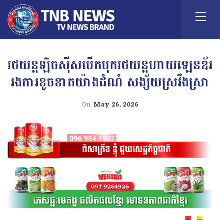
រថយន្តឡិចស៊ីសបើកបុករថយន្តហាយឡេនឌ័រ
រងការខូចខាតយ៉ាងដំណំ សង្ស័យស្រវឹងស្រា
On
May 26, 2026