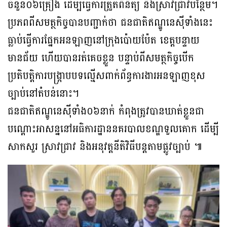
ចំនួន០៦គ្រឿង ដើម្បីធ្វើការត្រួតពិនិត្យ និងស្រាវជ្រាវបន្ថែម។
ប្រភពពីសមត្ថកិច្ចបានបញ្ជាក់ថា ជនជាតិឥណ្ឌូនេស៊ីទាំងនេះ
ធ្លាប់ធ្វើការផ្នែកអនឡាញនៅក្រុងប៉ោយប៉ែត ខេត្តបន្ទាយ
មានជ័យ ហើយបានរត់គេចខ្លួន បន្ទាប់ពីសមត្ថកិច្ចបើក
ប្រតិបត្តិការបង្ក្រាបបទល្មើសពាក់ព័ន្ធការងារអនឡាញខុស
ច្បាប់នៅតំបន់នោះ។
ជនជាតិឥណ្ឌូនេស៊ីទាំង០៦នាក់ កំពុងត្រូវបានឃាត់ខ្លួនជា
បណ្តោះអាសន្ននៅអធិការដ្ឋាននគរបាលខណ្ឌទួលគោក ដើម្បី
សាកសួរ ស្រាវជ្រាវ និងអនុវត្តនីតិវិធីបន្តតាមផ្លូវច្បាប់ ៕