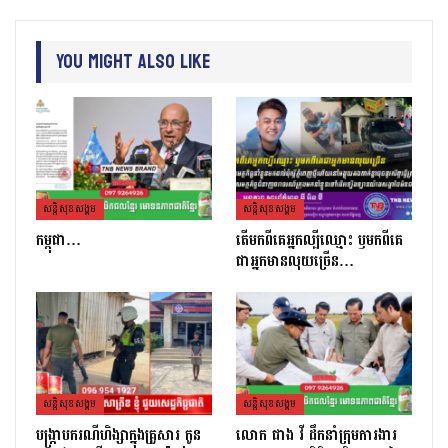
You Might Also Like
សន្តិសុខសង្គម
សន្តិសុខសង្គម
កម្ពុជា…
តេីមកពីគេអ្នកល្បីឈ្មោះ​ ឫមកពីគេ
ជាអ្នកមានលុយច្រេីន​…
សន្តិសុខសង្គម
សន្តិសុខសង្គម
បង្ក្រាបករណីហិង្សាក្នុងគ្រួសារ កូន
លោក ផាង វី ដឹកនាំក្រុមការងារ