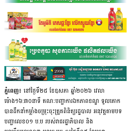
ភ្នំពេញ៖
នៅថ្ងៃទី២៥ ខែឧសភា ឆ្នាំ២០២៦ វេលា
ម៉ោង១៦:៣០នាទី គណៈបញ្ជាការឯកភាពខណ្ឌ ទួលគោក
បានដឹកនាំកម្លាំងចម្រុះចុះត្រួតពិនិត្យរដ្ឋបាល អនុវត្តតាមបទ
បញ្ជាលេខ០១ ប.ប របស់រាជរដ្ឋាភិបាល និង