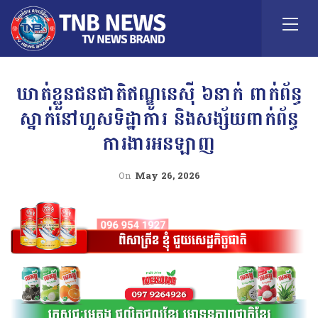
ឃាត់ខ្លួនជនជាតិឥណ្ឌូនេស៊ី ៦នាក់ ពាក់ព័ន្ធ
ស្នាក់នៅហួសទិដ្ឋាការ និងសង្ស័យពាក់ព័ន្ធ
ការងារអនឡាញ
On
May 26, 2026