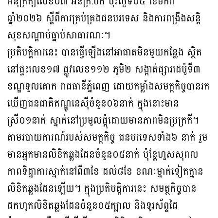
អនុក្រឹត្យលេខ០៣ អនក្រ.បក ចុះថ្ងៃទី០៥ ខែមករា
ឆ្នាំ២០២៦ ស្តីពីការគ្រប់គ្រងជនបរទេស និងការពង្រឹងសន្តិ
សុខសណ្តាប់ធ្នាប់សាធារណៈ។
ប្រតិបត្តិការនេះ បានធ្វើឡើងនៅអាផាតមិនមួយកន្លែង ស្ថិត
នៅផ្ទះលេខ១៧ ផ្លូវលេខ១១២ ភូមិ២ សង្កាត់ផ្សារដេប៉ូទី៣
ខណ្ឌទួលគោក រាជធានីភ្នំពេញ ដោយកម្លាំងសមត្ថកិច្ចបានរក
ឃើញជនជាតិឥណ្ឌូនេស៊ីចំនួន០៦នាក់ ក្នុងនោះមាន
ស្រី០១នាក់ ស្នាក់នៅប្រមូលផ្តុំដោយមានភាពមិនប្រក្រតី។
តាមរបាយការណ៍របស់សមត្ថកិច្ច ជនបរទេសទាំង៦ នាក់ រួម
មានអ្នកមានលិខិតឆ្លងដែនចំនួន០៥នាក់ ប៉ុន្តែហួសសុពល
ភាពទិដ្ឋាការស្នាក់នៅពី៣ខែ ដល់៨ខែ ខណៈម្នាក់ទៀតគ្មាន
លិខិតឆ្លងដែនឡើយ។ ក្នុងប្រតិបត្តិការនេះ សមត្ថកិច្ចបាន
ដកហូតលិខិតឆ្លងដែនចំនួន០៥ក្បាល និងទូរស័ព្ទដៃ