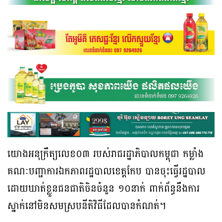
យោងអនុក្រឹត្យលេខ០៣ របស់រាជរដ្ឋាភិបាលកម្ពុជា កម្លាំង
គណៈបញ្ជាការឯកភាពរដ្ឋបាលខេត្តកែប បានចុះធ្វេីរដ្ឋបាល
ដោយឃាត់ខ្លួនជនជាតិចិនចំនួន ១០នាក់ ពាក់ព័ន្ធនឹងការ
ស្នាក់នៅមិនសមស្របនីតិវិធីដែលបានកំណត់។