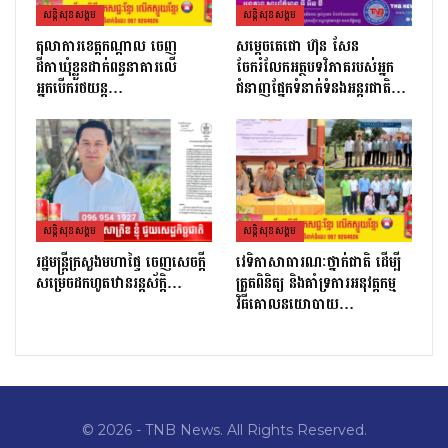
សន្តិសុខសង្គម
សន្តិសុខសង្គម
តុលាការខេត្តកណ្ដាល ចេញ
សម្តេចតេជោ ហ៊ុន សែន
ដីកាឃុំខ្លួនដាក់ពន្ធនាគារលើ
ចែករំលែកអត្ថបទវិភាគរបស់អ្នក
អ្នកបើករថយន្ត…
ជំនាញផ្នែកទំនាក់ទំនងអន្តរជាតិ…
សន្តិសុខសង្គម
សន្តិសុខសង្គម
រដ្ឋមន្ដ្រីក្រសួងមហាផ្ទៃ ចេញសេចក្តី
វេទិកាសាធារណៈថ្នាក់ជាតិ ដើម្បី
សម្រេចដកហូតឋានរន្តស័ក្តិ…
ត្រួតពិនិត្យ និងគាំទ្រការអនុវត្តកម្ម
វិធីគោលនយោបាយ…
© 2026 - TNB News. All Rights Reserved.