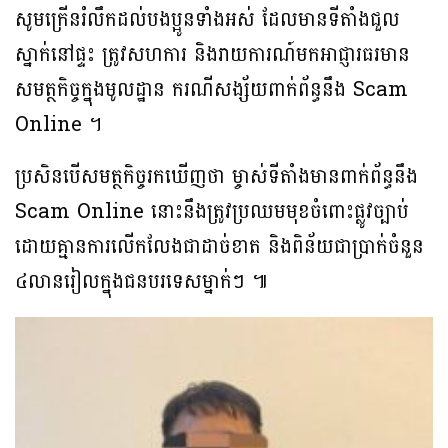
សូមក្រើនរំលឹកដល់បងប្អូនទាំងអស់ ដែលមានទីតាំងជួល
ស្នាក់នៅផ្ទះ ត្រូវសហការ និងរាយការណ៍មកអាជ្ញារធរមាន
សមត្ថកិច្ចក្នុងមូលដ្ឋាន ករណីសង្ស័យពាក់ព័ន្ធនឹង Scam
Online ។
ប្រសិនបើសមត្ថកិច្ចរកឃើញថា ម្ចាស់ទីតាំងមានពាក់ព័ន្ធនឹង
Scam Online នោះនឹងត្រូវប្រឈមមុខចំពោះផ្លូវច្បាប់
ដោយគ្មានការលេីកលែងជាដាច់ខាត និងពិន័យជាប្រាក់ចំនួន
៤លានរៀលក្នុងជនបរទេសម្នាក់ៗ ៕