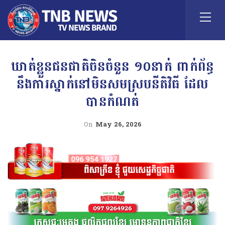
ឃាត់ខ្លួនជនជាតិចិនចំនួន ១០នាក់ ពាក់ព័ន្ធ
នឹងការស្នាក់នៅមិនសមស្របនីតិវិធី ដែល
បានកំណត់
On
May 26, 2026