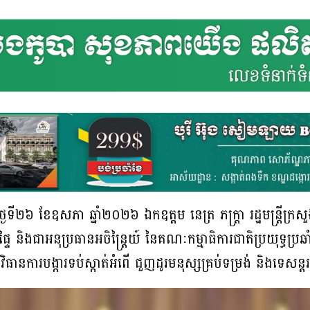
ថ្ងៃទី២៦ ខែឧសភា ឆ្នាំ២០២៦ ឯកឧត្តម នេត្រ ភក្ត្រា រដ្ឋមន្ត្រីក្
ទៃ និងជាអនុប្រធានអចិន្ត្រៃយ៍ នៃគណៈកម្មាធិការជាតិប្រយុទ្ធប្រ
ិធានការបង្ការទប់ស្កាត់អំពើ ជួញដូរមនុស្សគ្រប់ទម្រង់ និងទេសន្