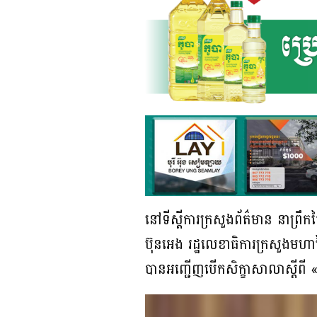
នៅទីស្តីការក្រសួងព័ត៌មាន នាព្រឹក
ប៊ុនអេង រដ្ឋលេខាធិការក្រសួងមហាផ្
បានអញ្ជើញបើកសិក្ខាសាលាស្តីពី «វ