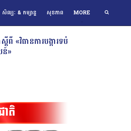
សិល្បៈ & កម្សាន្ត
សុខភាព
MORE
្តីពី «វិធានការបង្ការទប់
េសន៍»