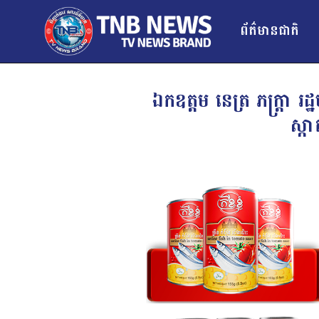
ព័ត៌មានជាតិ
ឯកឧត្តម នេត្រ ភក្ត្រា រ
ស្កា