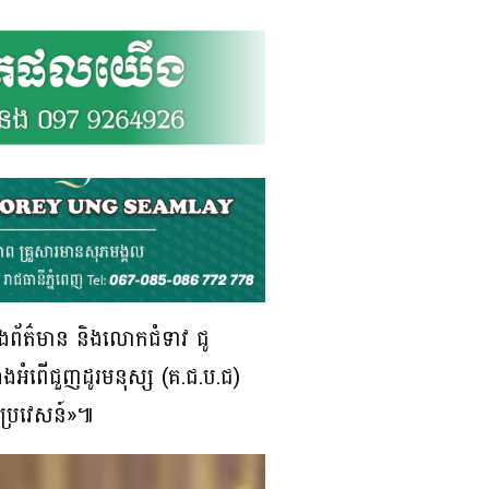
រសួងព័ត៌មាន និងលោកជំទាវ ជូ
ឆាំងអំពើជួញដូរមនុស្ស (គ.ជ.ប.ជ)
តរប្រវេសន៍»៕