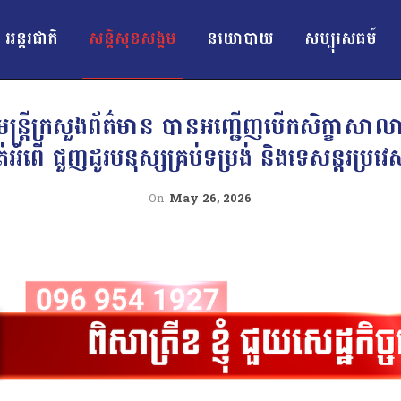
អន្ដរជាតិ
សន្តិសុខសង្គម
នយោបាយ
សប្បុរសធម៍
ដ្ឋមន្ត្រីក្រសួងព័ត៌មាន បានអញ្ជើញបើកសិក្ខាសាលាស
ត់អំពើ ជួញដូរមនុស្សគ្រប់ទម្រង់ និងទេសន្តរប្រវ
On
May 26, 2026